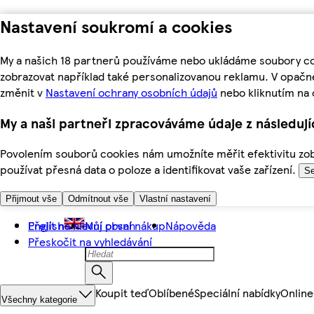
Nastavení soukromí a cookies
My a našich 18 partnerů používáme nebo ukládáme soubory coo
zobrazovat například také personalizovanou reklamu. V opačn
změnit v
Nastavení ochrany osobních údajů
nebo kliknutím na 
My a naši partneři zpracováváme údaje z následuj
Povolením souborů cookies nám umožníte měřit efektivitu zobr
používat přesná data o poloze a identifikovat vaše zařízení.
Se
Přijmout vše
Odmítnout vše
Vlastní nastavení
Přejít na hlavní obsah
English
Můj první nákup
Nápověda
Přeskočit na vyhledávání
Koupit teď
Oblíbené
Speciální nabídky
Online
Všechny kategorie