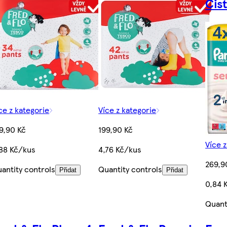
Čis
ce z kategorie
Více z kategorie
9,90 Kč
199,90 Kč
Více z
88 Kč/kus
4,76 Kč/kus
269,9
antity controls
Quantity controls
Přidat
Přidat
0,84 
Quant