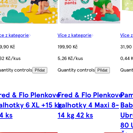
ce z kategorie
Více z kategorie
Více z
9,90 Kč
199,90 Kč
31,90
32 Kč/kus
5,26 Kč/kus
0,44 
antity controls
Quantity controls
Quant
Přidat
Přidat
red & Flo Plenkové
Fred & Flo Plenkové
Pam
alhotky 6 XL +15 kg
kalhotky 4 Maxi 8-
Bab
4 ks
14 kg 42 ks
Ubr
80 