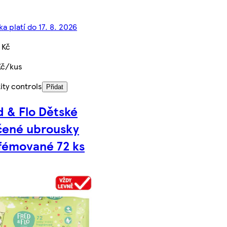
a platí do 17. 8. 2026
 Kč
Kč/kus
ity controls
Přidat
d & Flo Dětské
čené ubrousky
fémované 72 ks