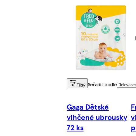
Seřadit podle
Filtry
Gaga Dětské
F
vlhčené ubrousky
v
72 ks
p