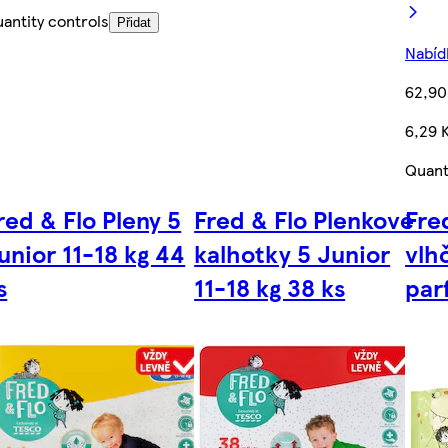
antity controls
Přidat
Nabídk
62,90
6,29 
Quant
red & Flo Pleny 5
Fred & Flo Plenkové
Fre
unior 11-18 kg 44
kalhotky 5 Junior
vlh
s
11-18 kg 38 ks
par