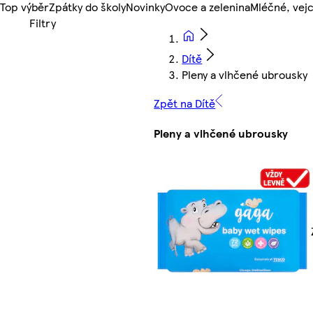
Top výběr
Zpátky do školy
Novinky
Ovoce a zelenina
Mléčné, vejc
Dítě
Pleny a vlhčené ubrousky
Zpět na Dítě
Pleny a vlhčené ubrousky