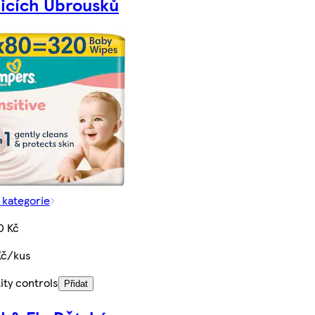
ticích Ubrousků
 kategorie
0 Kč
Kč/kus
ity controls
Přidat