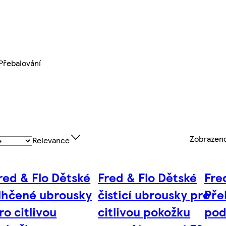
Přebalování
Zobrazen
Relevance
red & Flo Dětské
Fred & Flo Dětské
Fre
lhčené ubrousky
čisticí ubrousky pro
Pře
ro citlivou
citlivou pokožku
pod