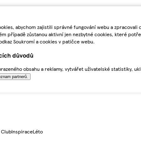
kies, abychom zajistili správné fungování webu a zpracovali 
ém případě zůstanou aktivní jen nezbytné cookies, které pot
odkaz Soukromí a cookies v patičce webu.
ících důvodů
azeného obsahu a reklamy, vytvářet uživatelské statistiky, uk
znam partnerů.
 Club
Inspirace
Léto