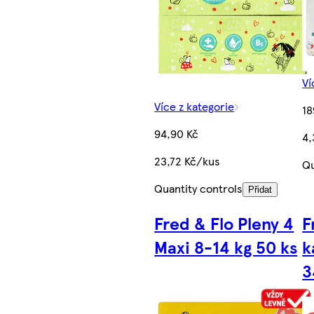
Ví
Více z kategorie
18
94,90 Kč
4,
23,72 Kč/kus
Qu
Quantity controls
Přidat
Fred & Flo Pleny 4
F
Maxi 8-14 kg 50 ks
k
3