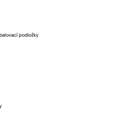
balovací podložky
y