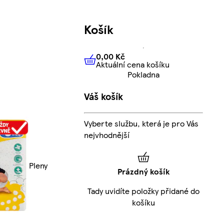
Košík
0,00 Kč
Aktuální cena košíku
0,00 Kč
Aktuální cena košíku
Pokladna
Váš košík
Vyberte službu, která je pro Vás
nejvhodnější
Pleny
Prázdný košík
Tady uvidíte položky přidané do
košíku