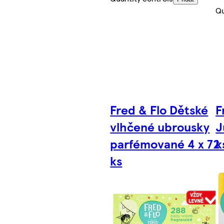
Qu
Fred & Flo Dětské
F
vlhčené ubrousky
J
parfémované 4 x 72
k
ks