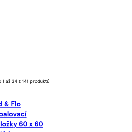
o
1 až 24
z
141
produktů
d & Flo
balovací
ložky 60 x 60