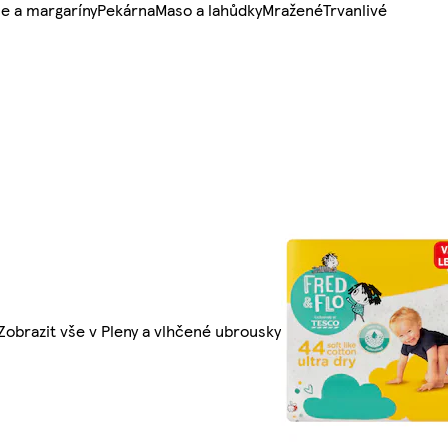
e a margaríny
Pekárna
Maso a lahůdky
Mražené
Trvanlivé
Zobrazit vše v Pleny a vlhčené ubrousky