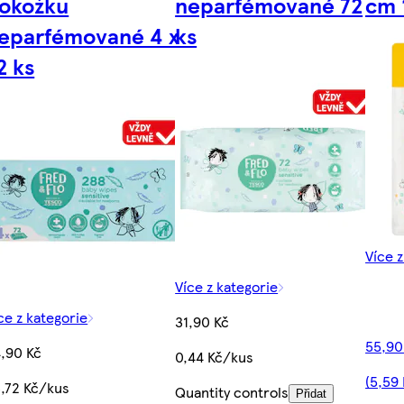
okožku
neparfémované 72
cm 
eparfémované 4 x
ks
2 ks
Více z
Více z kategorie
ce z kategorie
31,90 Kč
55,90
,90 Kč
0,44 Kč/kus
(5,59
,72 Kč/kus
Quantity controls
Přidat