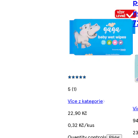
p
n
7
5 (1)
Více z kategorie
Ví
22,90 Kč
94
0,32 Kč/kus
23
Quantity controls
Přidat