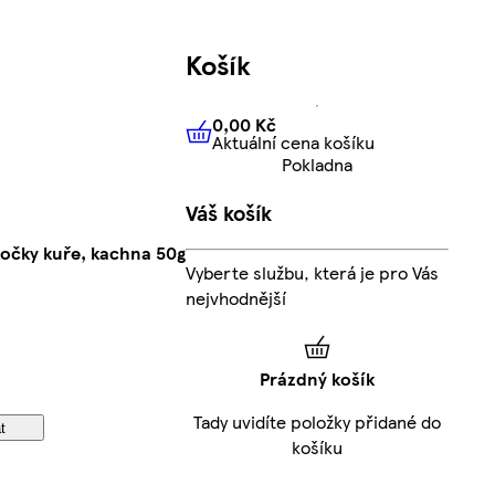
Košík
0,00 Kč
Aktuální cena košíku
0,00 Kč
Aktuální cena košíku
Pokladna
Váš košík
kočky kuře, kachna 50g
Vyberte službu, která je pro Vás
nejvhodnější
Prázdný košík
Tady uvidíte položky přidané do
t
košíku