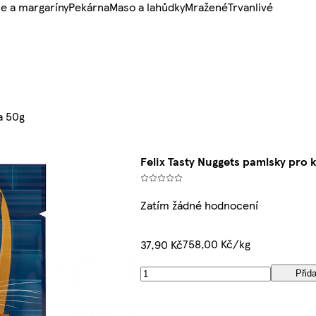
e a margaríny
Pekárna
Maso a lahůdky
Mražené
Trvanlivé
a 50g
Felix Tasty Nuggets pamlsky pro 
Zatím žádné hodnocení
758,00 Kč/kg
37,90 Kč
Přida