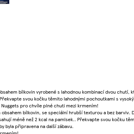
bsahem bílkovin vyrobené s lahodnou kombinací dvou chutí, kt
iv. Překvapte svou kočku těmito lahodnými pochoutkami s vysok
ty Nuggets pro chvíle plné chuti mezi krmením!
obsahem bílkovin, se speciální hrubší texturou a bez barviv. 
sahují méně než 2 kcal na pamlsek.. Překvapte svou kočku těm
y byla připravena na další zábavu.
 krmením!