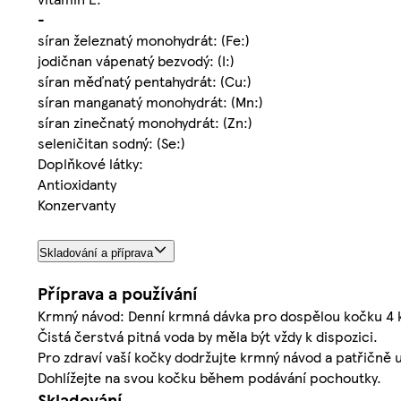
-
síran železnatý monohydrát: (Fe:)
jodičnan vápenatý bezvodý: (I:)
síran měďnatý pentahydrát: (Cu:)
síran manganatý monohydrát: (Mn:)
síran zinečnatý monohydrát: (Zn:)
seleničitan sodný: (Se:)
Doplňkové látky:
Antioxidanty
Konzervanty
Skladování a příprava
Příprava a používání
Krmný návod: Denní krmná dávka pro dospělou kočku 4 k
Čistá čerstvá pitná voda by měla být vždy k dispozici.
Pro zdraví vaší kočky dodržujte krmný návod a patřičně
Dohlížejte na svou kočku během podávání pochoutky.
Skladování