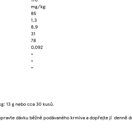
mg/kg:
85
1,3
8,9
31
78
0,092
-
-
-
g: 13 g nebo cca 30 kusů.
 upravte dávku běžně podávaného krmiva a dopřejte jí denně d