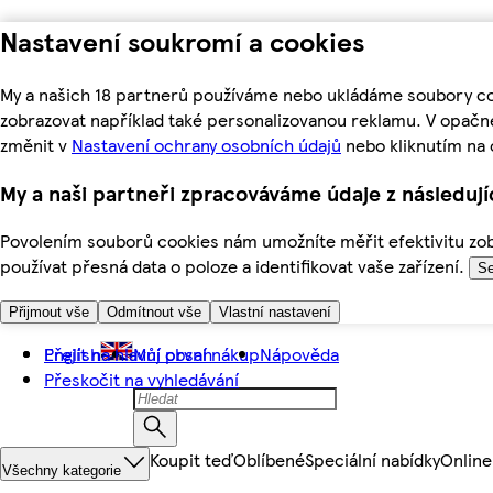
Nastavení soukromí a cookies
My a našich 18 partnerů používáme nebo ukládáme soubory coo
zobrazovat například také personalizovanou reklamu. V opačn
změnit v
Nastavení ochrany osobních údajů
nebo kliknutím na 
My a naši partneři zpracováváme údaje z následuj
Povolením souborů cookies nám umožníte měřit efektivitu zobr
používat přesná data o poloze a identifikovat vaše zařízení.
Se
Přijmout vše
Odmítnout vše
Vlastní nastavení
Přejít na hlavní obsah
English
Můj první nákup
Nápověda
Přeskočit na vyhledávání
Koupit teď
Oblíbené
Speciální nabídky
Online
Všechny kategorie