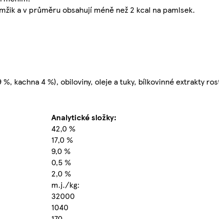
amžik a v průměru obsahují méně než 2 kcal na pamlsek.
%, kachna 4 %), obiloviny, oleje a tuky, bílkovinné extrakty ro
Analytické složky:
42,0 %
17,0 %
9,0 %
0,5 %
2,0 %
m.j./kg:
32000
1040
170