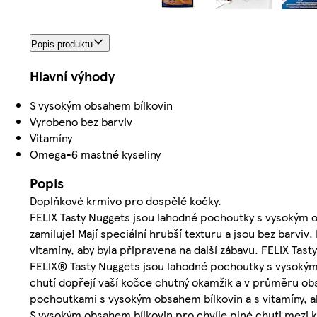
Popis produktu
Hlavní výhody
S vysokým obsahem bílkovin
Vyrobeno bez barviv
Vitamíny
Omega-6 mastné kyseliny
Popis
Doplňkové krmivo pro dospělé kočky.
FELIX Tasty Nuggets jsou lahodné pochoutky s vysokým o
zamiluje! Mají speciální hrubší texturu a jsou bez barv
vitamíny, aby byla připravena na další zábavu. FELIX Tas
FELIX® Tasty Nuggets jsou lahodné pochoutky s vysokým 
chutí dopřejí vaší kočce chutný okamžik a v průměru ob
pochoutkami s vysokým obsahem bílkovin a s vitamíny, ab
S vysokým obsahem bílkovin pro chvíle plné chuti mezi