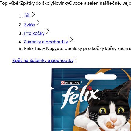
Top výběr
Zpátky do školy
Novinky
Ovoce a zelenina
Mléčné, vejc
Zvíře
Pro kočky
Sušenky a pochoutky
Felix Tasty Nuggets pamlsky pro kočky kuře, kachn
Zpět na Sušenky a pochoutky