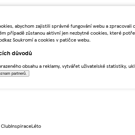
kies, abychom zajistili správné fungování webu a zpracovali 
ém případě zůstanou aktivní jen nezbytné cookies, které pot
odkaz Soukromí a cookies v patičce webu.
ících důvodů
azeného obsahu a reklamy, vytvářet uživatelské statistiky, uk
znam partnerů.
 Club
Inspirace
Léto