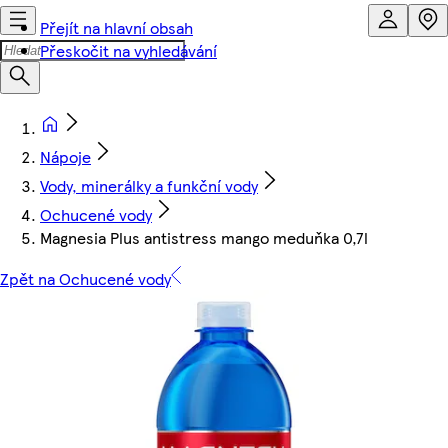
Přejít na hlavní obsah
Přeskočit na vyhledávání
Nápoje
Vody, minerálky a funkční vody
Ochucené vody
Magnesia Plus antistress mango meduňka 0,7l
Zpět na Ochucené vody