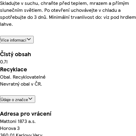
Skladujte v suchu, chraňte před teplem, mrazem a přímým
slunečním světlem. Po otevření uchovávejte v chladu a
spotřebujte do 3 dnů. Minimální trvanlivost do: viz pod hrdlem
lahve.
Více informací
Čistý obsah
0.7l
Recyklace
Obal. Recyklovatelné
Nevratný obal v ČR.
Údaje o značce
Adresa pro vrácení
Mattoni 1873 a.s.
Horova 3
360 01 Karlovy Vary