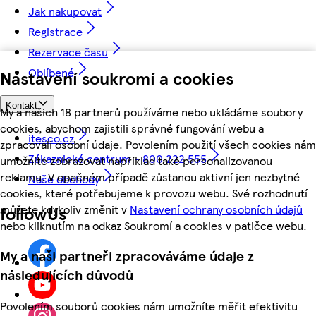
Jak nakupovat
Registrace
Rezervace času
Oblíbené
Nastavení soukromí a cookies
Kontakt
My a našich 18 partnerů používáme nebo ukládáme soubory
cookies, abychom zajistili správné fungování webu a
itesco.cz
zpracovali osobní údaje. Povolením použití všech cookies nám
Zákaznické centrum - 800 222 555
umožníte zobrazovat například také personalizovanou
reklamu. V opačném případě zůstanou aktivní jen nezbytné
Naše obchody
cookies, které potřebujeme k provozu webu. Své rozhodnutí
můžete kdykoliv změnit v
Nastavení ochrany osobních údajů
followUs
nebo kliknutím na odkaz Soukromí a cookies v patičce webu.
My a naši partneři zpracováváme údaje z
následujících důvodů
Povolením souborů cookies nám umožníte měřit efektivitu