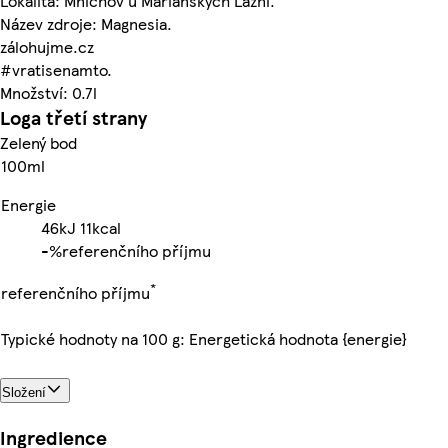
Lokalita: Mnichov u Mariánských Lázní.
Název zdroje: Magnesia.
zálohujme.cz
#vratisenamto.
Množství: 0.7l
Loga třetí strany
Zelený bod
100ml
Energie
46kJ
11kcal
-%
referenčního příjmu
*
referenčního příjmu
Typické hodnoty na 100 g: Energetická hodnota {energie}
Složení
Ingredience