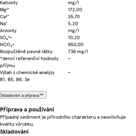
Kationty
mg/l
Mg²⁺
172,00
Ca²⁺
35,70
Na⁺
5,20
Anionty
mg/l
SO₄²-
10,20
HCO₃-
950,00
Rozpuštěné pevné látky:
736 mg/l
*denní referenční hodnoty
-
příjmu
Výtah z chemické analýzy
-
B1, B5, B6, Se
Skladování a příprava
Příprava a používání
Případný sediment je přírodního charakteru a neovlivňuje
kvalitu výrobku.
Skladování