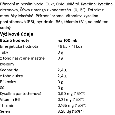
Přírodní minerální voda, Cukr, Oxid uhličitý, Kyselina: kyselina
citronová, Šťáva z manga z koncentrátu (0, 1%), Extrakt z
meduňky lékařské, Přírodní aroma, Vitaminy: kyselina
pantothenová (B5), pyridoxin (B6), thiamin (B1), seleničitan
sodný
Výživové údaje
Běžné hodnoty
na 100 ml:
Energetická hodnota
46 kJ / 11 kcal
Tuky
0 g
z toho nasycené mastné
0 g
kyseliny
Sacharidy
2,4 g
z toho cukry
2,4 g
Bílkoviny
0 g
Sůl
0 g
Kyselina pantothenová
0,90 mg (15%*)
Vitamin B6
0.21 mg (15%*)
Thiamin
0,165 mg (15%*)
Selen
8,25 μg (15%*)