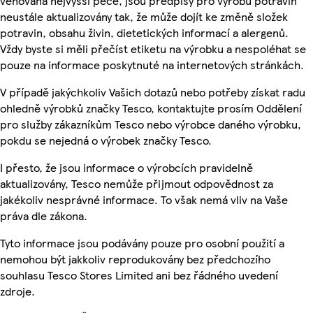
věnována nejvyšší péče, jsou předpisy pro výrobu potravin
neustále aktualizovány tak, že může dojít ke změně složek
potravin, obsahu živin, dietetických informací a alergenů.
Vždy byste si měli přečíst etiketu na výrobku a nespoléhat se
pouze na informace poskytnuté na internetových stránkách.
V případě jakýchkoliv Vašich dotazů nebo potřeby získat radu
ohledně výrobků značky Tesco, kontaktujte prosím Oddělení
pro služby zákazníkům Tesco nebo výrobce daného výrobku,
pokdu se nejedná o výrobek značky Tesco.
I přesto, že jsou informace o výrobcích pravidelně
aktualizovány, Tesco nemůže přijmout odpovědnost za
jakékoliv nesprávné informace. To však nemá vliv na Vaše
práva dle zákona.
Tyto informace jsou podávány pouze pro osobní použití a
nemohou být jakkoliv reprodukovány bez předchozího
souhlasu Tesco Stores Limited ani bez řádného uvedení
zdroje.