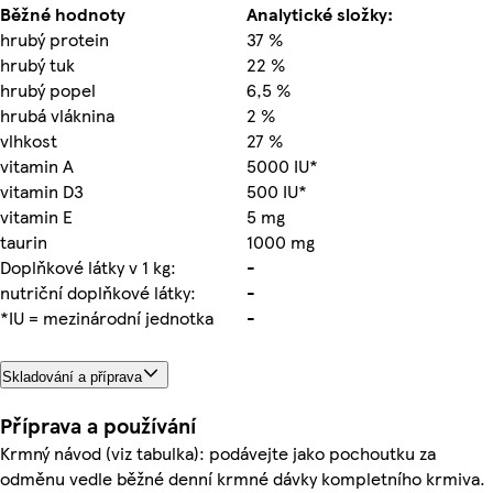
Běžné hodnoty
Analytické složky:
hrubý protein
37 %
hrubý tuk
22 %
hrubý popel
6,5 %
hrubá vláknina
2 %
vlhkost
27 %
vitamin A
5000 IU*
vitamin D3
500 IU*
vitamin E
5 mg
taurin
1000 mg
Doplňkové látky v 1 kg:
-
nutriční doplňkové látky:
-
*IU = mezinárodní jednotka
-
Skladování a příprava
Příprava a používání
Krmný návod (viz tabulka): podávejte jako pochoutku za
odměnu vedle běžné denní krmné dávky kompletního krmiva.