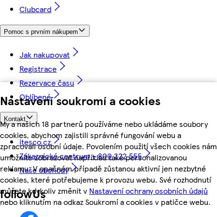
Clubcard
Pomoc s prvním nákupem
Jak nakupovat
Registrace
Rezervace času
Oblíbené
Nastavení soukromí a cookies
Kontakt
My a našich 18 partnerů používáme nebo ukládáme soubory
cookies, abychom zajistili správné fungování webu a
itesco.cz
zpracovali osobní údaje. Povolením použití všech cookies nám
Zákaznické centrum - 800 222 555
umožníte zobrazovat například také personalizovanou
reklamu. V opačném případě zůstanou aktivní jen nezbytné
Naše obchody
cookies, které potřebujeme k provozu webu. Své rozhodnutí
můžete kdykoliv změnit v
Nastavení ochrany osobních údajů
followUs
nebo kliknutím na odkaz Soukromí a cookies v patičce webu.