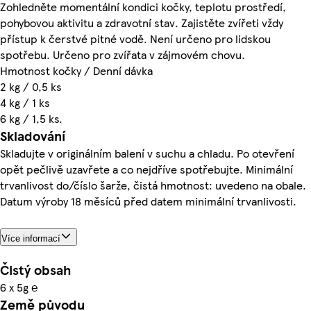
Zohledněte momentální kondici kočky, teplotu prostředí,
pohybovou aktivitu a zdravotní stav. Zajistěte zvířeti vždy
přístup k čerstvé pitné vodě. Není určeno pro lidskou
spotřebu. Určeno pro zvířata v zájmovém chovu.
Hmotnost kočky / Denní dávka
2 kg / 0,5 ks
4 kg / 1 ks
6 kg / 1,5 ks.
Skladování
Skladujte v originálním balení v suchu a chladu. Po otevření
opět pečlivě uzavřete a co nejdříve spotřebujte. Minimální
trvanlivost do/číslo šarže, čistá hmotnost: uvedeno na obale.
Datum výroby 18 měsíců před datem minimální trvanlivosti.
Více informací
Čistý obsah
6 x 5g ℮
Země původu