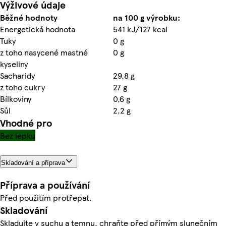
Výživové údaje
Běžné hodnoty
na 100 g výrobku:
Energetická hodnota
541 kJ/127 kcal
Tuky
0 g
z toho nasycené mastné
0 g
kyseliny
Sacharidy
29,8 g
z toho cukry
27 g
Bílkoviny
0,6 g
Sůl
2,2 g
Vhodné pro
Bez lepku
Skladování a příprava
Příprava a používání
Před použitím protřepat.
Skladování
Skladujte v suchu a temnu, chraňte před přímým slunečním