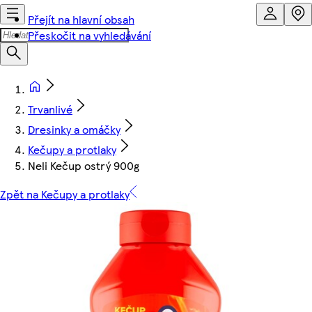
Přejít na hlavní obsah
Přeskočit na vyhledávání
Trvanlivé
Dresinky a omáčky
Kečupy a protlaky
Neli Kečup ostrý 900g
Zpět na Kečupy a protlaky