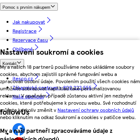
Pomoc s prvním nákupem
Jak nakupovat
Registrace
Rezervace času
Oblíbené
Nastavení soukromí a cookies
Kontakt
My a našich 18 partnerů používáme nebo ukládáme soubory
cookies, abychom zajistili správné fungování webu a
itesco.cz
zpracovali osobní údaje. Povolením použití všech cookies nám
Zákaznické centrum - 800 222 555
umožníte zobrazovat například také personalizovanou
reklamu. V opačném případě zůstanou aktivní jen nezbytné
Naše obchody
cookies, které potřebujeme k provozu webu. Své rozhodnutí
můžete kdykoliv změnit v
Nastavení ochrany osobních údajů
followUs
nebo kliknutím na odkaz Soukromí a cookies v patičce webu.
My a naši partneři zpracováváme údaje z
následujících důvodů