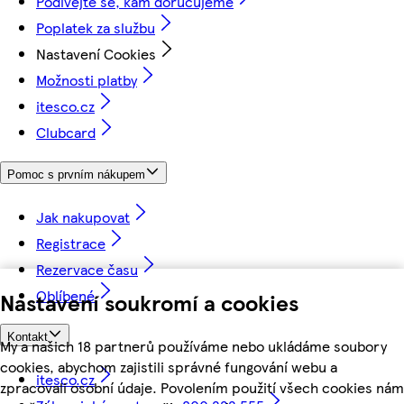
Podívejte se, kam doručujeme
Poplatek za službu
Nastavení Cookies
Možnosti platby
itesco.cz
Clubcard
Pomoc s prvním nákupem
Jak nakupovat
Registrace
Rezervace času
Oblíbené
Nastavení soukromí a cookies
Kontakt
My a našich 18 partnerů používáme nebo ukládáme soubory
cookies, abychom zajistili správné fungování webu a
itesco.cz
zpracovali osobní údaje. Povolením použití všech cookies nám