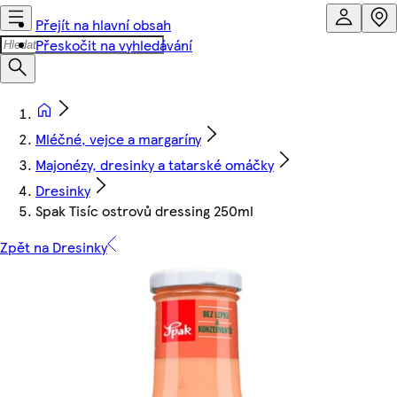
Přejít na hlavní obsah
Přeskočit na vyhledávání
Mléčné, vejce a margaríny
Majonézy, dresinky a tatarské omáčky
Dresinky
Spak Tisíc ostrovů dressing 250ml
Zpět na Dresinky