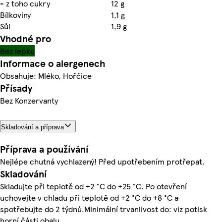
- z toho cukry
12 g
Bílkoviny
1,1 g
Sůl
1,9 g
Vhodné pro
Bez lepku
Informace o alergenech
Obsahuje: Mléko, Hořčice
Přísady
Bez Konzervanty
Skladování a příprava
Příprava a používání
Nejlépe chutná vychlazený! Před upotřebením protřepat.
Skladování
Skladujte při teplotě od +2 °C do +25 °C. Po otevření
uchovejte v chladu při teplotě od +2 °C do +8 °C a
spotřebujte do 2 týdnů.Minimální trvanlivost do: viz potisk
horní části obalu.