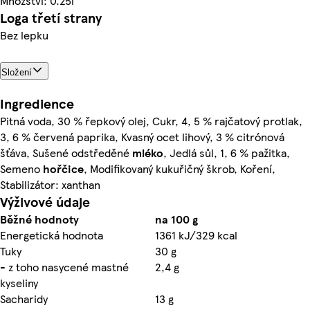
Množství: 0.25l
Loga třetí strany
Bez lepku
Složení
Ingredience
Pitná voda, 30 % řepkový olej, Cukr, 4, 5 % rajčatový protlak,
3, 6 % červená paprika, Kvasný ocet lihový, 3 % citrónová
šťáva, Sušené odstředěné
mléko
, Jedlá sůl, 1, 6 % pažitka,
Semeno
hořčice
, Modifikovaný kukuřičný škrob, Koření,
Stabilizátor: xanthan
Výživové údaje
Běžné hodnoty
na 100 g
Energetická hodnota
1361 kJ/329 kcal
Tuky
30 g
- z toho nasycené mastné
2,4 g
kyseliny
Sacharidy
13 g