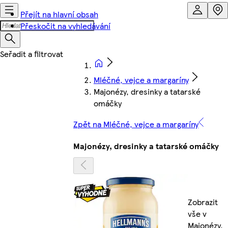
Přejít na hlavní obsah
Přeskočit na vyhledávání
Mléčné, vejce a margaríny
Majonézy, dresinky a tatarské
omáčky
Zpět na Mléčné, vejce a margaríny
Majonézy, dresinky a tatarské omáčky
Zobrazit
vše v
Majonézy,