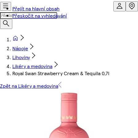
Přejít na hlavní obsah
Přeskočit na vyhledávání
Nápoje
Lihoviny
Likéry a medovina
Royal Swan Strawberry Cream & Tequila 0,7l
Zpět na Likéry a medovina