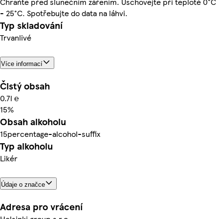
Chraňte před slunečním zářením. Uschovejte při teplotě 0°C
- 25°C. Spotřebujte do data na láhvi.
Typ skladování
Trvanlivé
Více informací
Čistý obsah
0.7l ℮
15%
Obsah alkoholu
15percentage-alcohol-suffix
Typ alkoholu
Likér
Údaje o značce
Adresa pro vrácení
Helsinki group s.r.o.