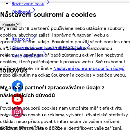
Rezervace času
Oblíbené
Nastavení soukromí a cookies
Kontakt
My a našich 18 partnerů používáme nebo ukládáme soubory
cookies, abychom zajistili správné fungování webu a
itesco.cz
zpracovali osobní údaje. Povolením použití všech cookies nám
Zákaznické centrum - 800 222 555
umožníte zobrazovat například také personalizovanou
reklamu. V opačném případě zůstanou aktivní jen nezbytné
Naše obchody
cookies, které potřebujeme k provozu webu. Své rozhodnutí
můžete kdykoliv změnit v
Nastavení ochrany osobních údajů
followUs
nebo kliknutím na odkaz Soukromí a cookies v patičce webu.
My a naši partneři zpracováváme údaje z
následujících důvodů
Povolením souborů cookies nám umožníte měřit efektivitu
zobrazeného obsahu a reklamy, vytvářet uživatelské statistiky,
ukládat nebo přistupovat k informacím ve vašem zařízení,
©
Tesco Stores ČR a.s. 2026
používat přesná data o poloze a identifikovat vaše zařízení.