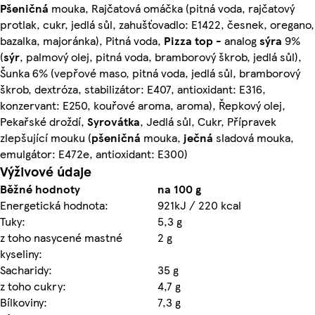
Pšeničná
mouka, Rajčatová omáčka (pitná voda, rajčatový
protlak, cukr, jedlá sůl, zahušťovadlo: E1422, česnek, oregano,
bazalka, majoránka), Pitná voda,
Pizza top
- analog
sýra
9%
(
sýr
, palmový olej, pitná voda, bramborový škrob, jedlá sůl),
Šunka 6% (vepřové maso, pitná voda, jedlá sůl, bramborový
škrob, dextróza, stabilizátor: E407, antioxidant: E316,
konzervant: E250, kouřové aroma, aroma), Řepkový olej,
Pekařské droždí,
Syrovátka
, Jedlá sůl, Cukr, Přípravek
zlepšující mouku (
pšeničná
mouka,
ječná
sladová mouka,
emulgátor: E472e, antioxidant: E300)
Výživové údaje
Běžné hodnoty
na 100 g
Energetická hodnota:
921kJ / 220 kcal
Tuky:
5,3 g
z toho nasycené mastné
2 g
kyseliny:
Sacharidy:
35 g
z toho cukry:
4,7 g
Bílkoviny:
7,3 g