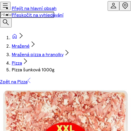
Přejít na hlavní obsah
Přeskočit na vyhledávání
Mražené
Mražená pizza a hranolky
Pizza
Pizza šunková 1000g
Zpět na Pizza