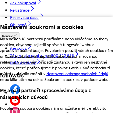
Jak nakupovat
Registrace
Rezervace času
Oblíbené
Nastavení soukromí a cookies
Kontakt
My a našich 18 partnerů používáme nebo ukládáme soubory
cookies, abychom zajistili správné fungování webu a
itesco.cz
zpracovali osobní údaje. Povolením použití všech cookies nám
Zákaznické centrum - 800 222 555
umožníte zobrazovat například také personalizovanou
reklamu. V opačném případě zůstanou aktivní jen nezbytné
Naše obchody
cookies, které potřebujeme k provozu webu. Své rozhodnutí
můžete kdykoliv změnit v
Nastavení ochrany osobních údajů
followUs
nebo kliknutím na odkaz Soukromí a cookies v patičce webu.
My a naši partneři zpracováváme údaje z
následujících důvodů
Povolením souborů cookies nám umožníte měřit efektivitu