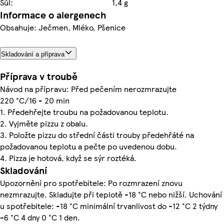
Sůl:
1,4 g
Informace o alergenech
Obsahuje: Ječmen, Mléko, Pšenice
Skladování a příprava
Příprava v troubě
Návod na přípravu: Před pečením nerozmrazujte
220 °C/16 - 20 min
1. Předehřejte troubu na požadovanou teplotu.
2. Vyjměte pizzu z obalu.
3. Položte pizzu do střední části trouby předehřáté na
požadovanou teplotu a pečte po uvedenou dobu.
4. Pizza je hotová, když se sýr roztéká.
Skladování
Upozornění pro spotřebitele: Po rozmrazení znovu
nezmrazujte. Skladujte při teplotě -18 °C nebo nižší. Uchování
u spotřebitele: -18 °C minimální trvanlivost do -12 °C 2 týdny
-6 °C 4 dny 0 °C 1 den.