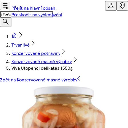
Přejít na hlavní obsah
Přeskočit na vyhledávání
Trvanlivé
Konzervované potraviny
Konzervované masné výrobky
Viva Utopenci delikates 1550g
Zpět na Konzervované masné výrobky