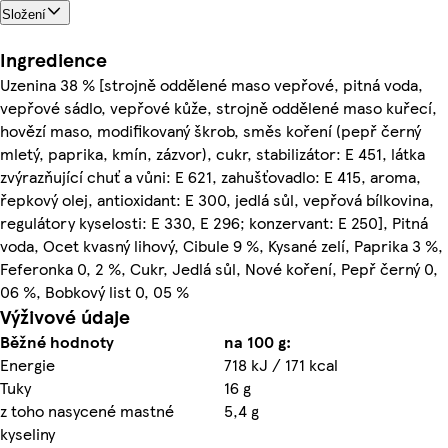
Složení
Ingredience
Uzenina 38 % [strojně oddělené maso vepřové, pitná voda,
vepřové sádlo, vepřové kůže, strojně oddělené maso kuřecí,
hovězí maso, modifikovaný škrob, směs koření (pepř černý
mletý, paprika, kmín, zázvor), cukr, stabilizátor: E 451, látka
zvýrazňující chuť a vůni: E 621, zahušťovadlo: E 415, aroma,
řepkový olej, antioxidant: E 300, jedlá sůl, vepřová bílkovina,
regulátory kyselosti: E 330, E 296; konzervant: E 250], Pitná
voda, Ocet kvasný lihový, Cibule 9 %, Kysané zelí, Paprika 3 %,
Feferonka 0, 2 %, Cukr, Jedlá sůl, Nové koření, Pepř černý 0,
06 %, Bobkový list 0, 05 %
Výživové údaje
Běžné hodnoty
na 100 g:
Energie
718 kJ / 171 kcal
Tuky
16 g
z toho nasycené mastné
5,4 g
kyseliny