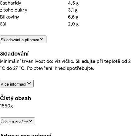
Sacharidy
4,5 g
z toho cukry
3,1 g
Bílkoviny
6,6 g
Sůl
2,0 g
Skladování a příprava
Skladování
Minimální trvanlivost do: viz víčko. Skladujte při teplotě od 2
°C do 27 °C. Po otevření ihned spotřebujte.
Více informací
Čistý obsah
1550g
Údaje o značce
Adresa pro vrácení