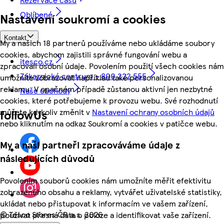
Oblíbené
Nastavení soukromí a cookies
Kontakt
My a našich 18 partnerů používáme nebo ukládáme soubory
cookies, abychom zajistili správné fungování webu a
itesco.cz
zpracovali osobní údaje. Povolením použití všech cookies nám
Zákaznické centrum - 800 222 555
umožníte zobrazovat například také personalizovanou
reklamu. V opačném případě zůstanou aktivní jen nezbytné
Naše obchody
cookies, které potřebujeme k provozu webu. Své rozhodnutí
můžete kdykoliv změnit v
Nastavení ochrany osobních údajů
followUs
nebo kliknutím na odkaz Soukromí a cookies v patičce webu.
My a naši partneři zpracováváme údaje z
následujících důvodů
Povolením souborů cookies nám umožníte měřit efektivitu
zobrazeného obsahu a reklamy, vytvářet uživatelské statistiky,
ukládat nebo přistupovat k informacím ve vašem zařízení,
©
Tesco Stores ČR a.s. 2026
používat přesná data o poloze a identifikovat vaše zařízení.