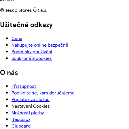
© Tesco Stores ČR a.s.
Užitečné odkazy
Cena
Nakupujte online bezpečně
Podmínky používání
Soukromí a cookies
O nás
Přístupnost
Podívejte se, kam doručujeme
Poplatek za službu
Nastavení Cookies
Možnosti platby
itesco.cz
Clubcard