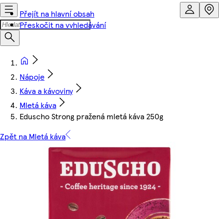
Přejít na hlavní obsah
Přeskočit na vyhledávání
Nápoje
Káva a kávoviny
Mletá káva
Eduscho Strong pražená mletá káva 250g
Zpět na Mletá káva