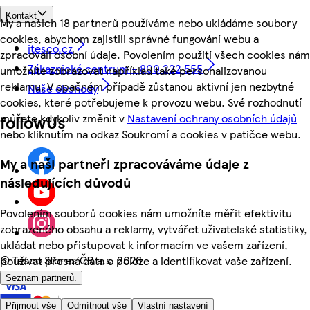
Kontakt
My a našich 18 partnerů používáme nebo ukládáme soubory
cookies, abychom zajistili správné fungování webu a
itesco.cz
zpracovali osobní údaje. Povolením použití všech cookies nám
Zákaznické centrum - 800 222 555
umožníte zobrazovat například také personalizovanou
reklamu. V opačném případě zůstanou aktivní jen nezbytné
Naše obchody
cookies, které potřebujeme k provozu webu. Své rozhodnutí
můžete kdykoliv změnit v
Nastavení ochrany osobních údajů
followUs
nebo kliknutím na odkaz Soukromí a cookies v patičce webu.
My a naši partneři zpracováváme údaje z
následujících důvodů
Povolením souborů cookies nám umožníte měřit efektivitu
zobrazeného obsahu a reklamy, vytvářet uživatelské statistiky,
ukládat nebo přistupovat k informacím ve vašem zařízení,
©
Tesco Stores ČR a.s. 2026
používat přesná data o poloze a identifikovat vaše zařízení.
Seznam partnerů.
Přijmout vše
Odmítnout vše
Vlastní nastavení