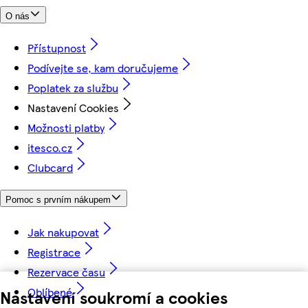
O nás
Přístupnost
Podívejte se, kam doručujeme
Poplatek za službu
Nastavení Cookies
Možnosti platby
itesco.cz
Clubcard
Pomoc s prvním nákupem
Jak nakupovat
Registrace
Rezervace času
Oblíbené
Nastavení soukromí a cookies