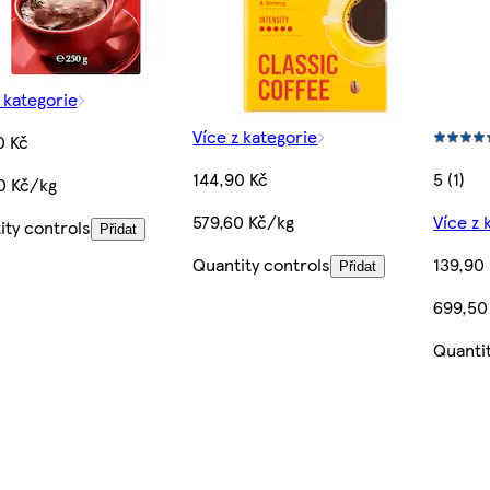
 kategorie
Více z kategorie
0 Kč
144,90 Kč
5 (1)
0 Kč/kg
579,60 Kč/kg
Více z 
ity controls
Přidat
Quantity controls
139,90
Přidat
699,50
Quanti