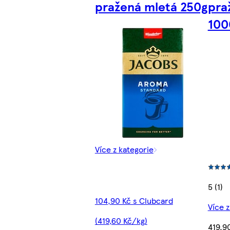
pražená mletá 250g
pra
100
Více z kategorie
5 (1)
104,90 Kč s Clubcard
Více z
(419,60 Kč/kg)
419,9