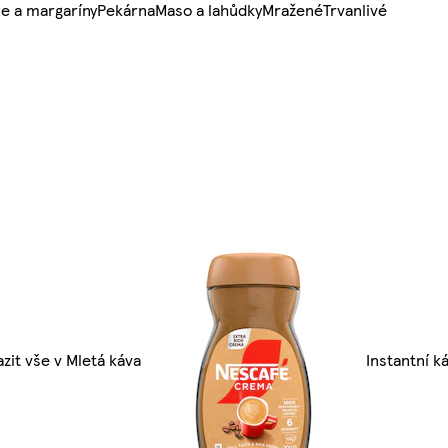
e a margaríny
Pekárna
Maso a lahůdky
Mražené
Trvanlivé
zit vše v Mletá káva
Instantní k