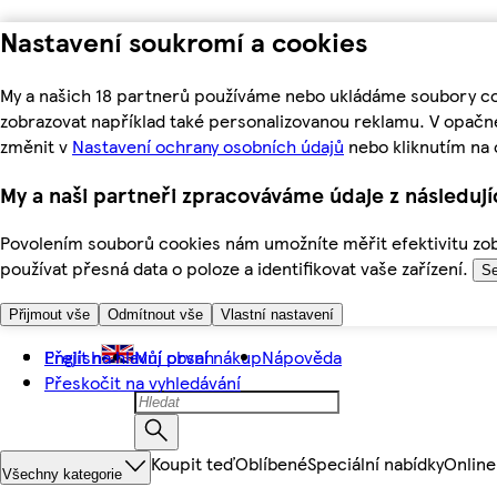
Nastavení soukromí a cookies
My a našich 18 partnerů používáme nebo ukládáme soubory coo
zobrazovat například také personalizovanou reklamu. V opačn
změnit v
Nastavení ochrany osobních údajů
nebo kliknutím na 
My a naši partneři zpracováváme údaje z následuj
Povolením souborů cookies nám umožníte měřit efektivitu zobr
používat přesná data o poloze a identifikovat vaše zařízení.
Se
Přijmout vše
Odmítnout vše
Vlastní nastavení
Přejít na hlavní obsah
English
Můj první nákup
Nápověda
Přeskočit na vyhledávání
Koupit teď
Oblíbené
Speciální nabídky
Online
Všechny kategorie