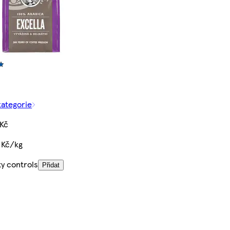
kategorie
 Kč
 Kč/kg
ty controls
Přidat