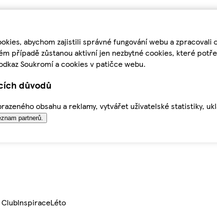
kies, abychom zajistili správné fungování webu a zpracovali 
ém případě zůstanou aktivní jen nezbytné cookies, které pot
odkaz Soukromí a cookies v patičce webu.
ících důvodů
azeného obsahu a reklamy, vytvářet uživatelské statistiky, uk
znam partnerů.
 Club
Inspirace
Léto