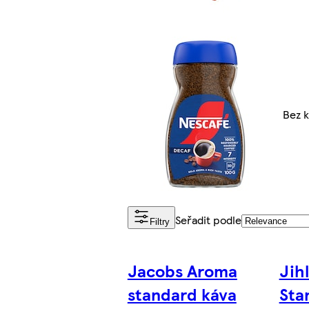
Bez k
Seřadit podle
Filtry
Jacobs Aroma
Jih
standard káva
Sta