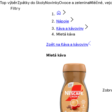
Top výběr
Zpátky do školy
Novinky
Ovoce a zelenina
Mléčné, vejc
Nápoje
Káva a kávoviny
Mletá káva
Zpět na Káva a kávoviny
Mletá káva
Zobra