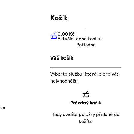
Košík
0,00 Kč
Aktuální cena košíku
0,00 Kč
Aktuální cena košíku
Pokladna
Váš košík
Vyberte službu, která je pro Vás
nejvhodnější
Prázdný košík
áva
Tady uvidíte položky přidané do
košíku