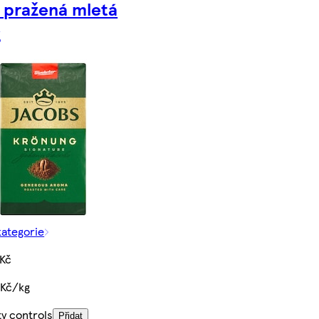
 pražená mletá
g
kategorie
 Kč
 Kč/kg
ty controls
Přidat