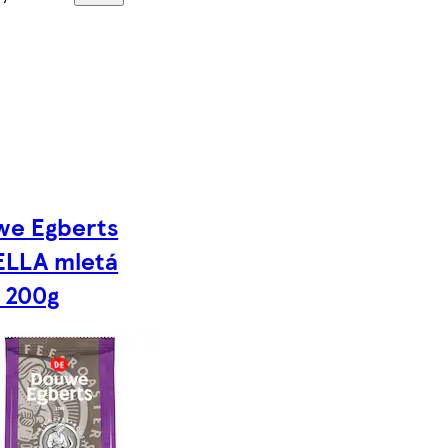
we Egberts
ELLA mletá
 200g