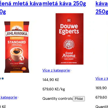
žená mletá káva
mletá káva 250g
káva
0g
250
Více z kategorie
Více z 
144,90 Kč
169,90
579,60 Kč/kg
 kategorie
679,60
Quantity controls
Přidat
0 Kč
Quanti