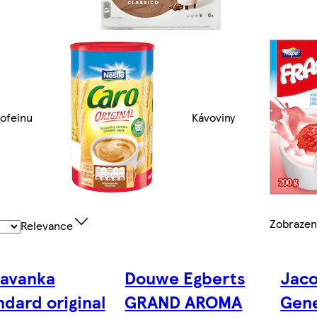
ofeinu
Kávoviny
Zobraze
Relevance
lavanka
Douwe Egberts
Jaco
ndard original
GRAND AROMA
Gen