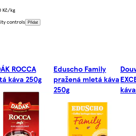
0 Kč/kg
ity controls
Přidat
DÁK ROCCA
Eduscho Family
Dou
tá káva 250g
pražená mletá káva
EXC
250g
káva