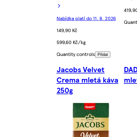
419,9
Nabídka platí do 11. 8. 2026
Quant
149,90 Kč
599,60 Kč/kg
Quantity controls
Přidat
Jacobs Velvet
DA
Crema mletá káva
mle
250g