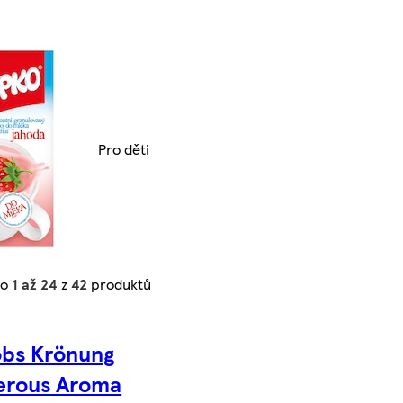
Pro děti
no
1 až 24
z
42
produktů
bs Krönung
erous Aroma