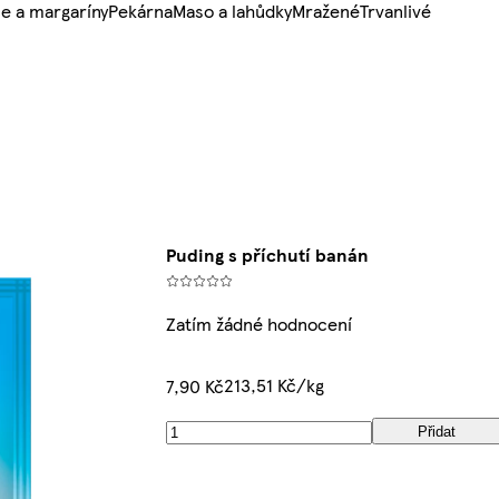
e a margaríny
Pekárna
Maso a lahůdky
Mražené
Trvanlivé
Puding s příchutí banán
Zatím žádné hodnocení
213,51 Kč/kg
7,90 Kč
Přidat