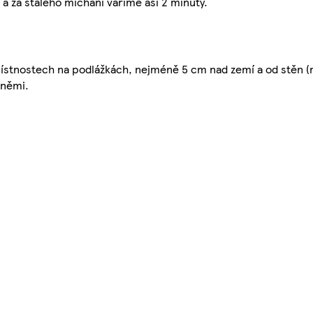
 za stálého míchání vaříme asi 2 minuty.
místnostech na podlážkách, nejméně 5 cm nad zemí a od stěn (
ůněmi.