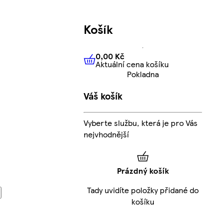
Košík
0,00 Kč
Aktuální cena košíku
0,00 Kč
Aktuální cena košíku
Pokladna
Váš košík
Vyberte službu, která je pro Vás
nejvhodnější
Prázdný košík
Tady uvidíte položky přidané do
košíku