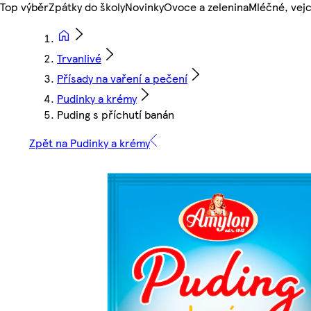
Top výběr
Zpátky do školy
Novinky
Ovoce a zelenina
Mléčné, vejc
Trvanlivé
Přísady na vaření a pečení
Pudinky a krémy
Puding s příchutí banán
Zpět na Pudinky a krémy