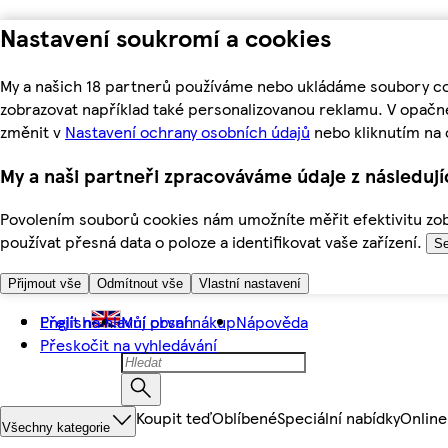
Nastavení soukromí a cookies
My a našich 18 partnerů používáme nebo ukládáme soubory coo
zobrazovat například také personalizovanou reklamu. V opačn
změnit v
Nastavení ochrany osobních údajů
nebo kliknutím na 
My a naši partneři zpracováváme údaje z následuj
Povolením souborů cookies nám umožníte měřit efektivitu zobr
používat přesná data o poloze a identifikovat vaše zařízení.
Se
Přijmout vše
Odmítnout vše
Vlastní nastavení
Přejít na hlavní obsah
English
Můj první nákup
Nápověda
Přeskočit na vyhledávání
Koupit teď
Oblíbené
Speciální nabídky
Online
Všechny kategorie