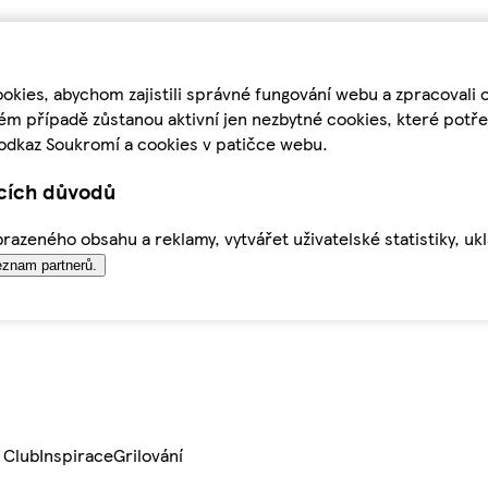
kies, abychom zajistili správné fungování webu a zpracovali 
ém případě zůstanou aktivní jen nezbytné cookies, které pot
odkaz Soukromí a cookies v patičce webu.
ících důvodů
azeného obsahu a reklamy, vytvářet uživatelské statistiky, uk
znam partnerů.
 Club
Inspirace
Grilování