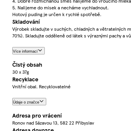
4. Dobře rozmíchanou směs nalijeme do vroucího mléka a
5. Nalijeme do misek a necháme vychladnout.
Hotový puding je určen k rychlé spotřebě.
Skladování
Výrobek skladujte v suchých, chladných a větratelných 
70%). Skladujte odděleně od látek s výraznými pachy a v
Více informací
Čistý obsah
30 x 37g
Recyklace
Vnitřní obal. Recyklovatelné
Údaje o značce
Adresa pro vrácení
Ronov nad Sázavou 13, 582 22 Přibyslav
Adresa dovozce