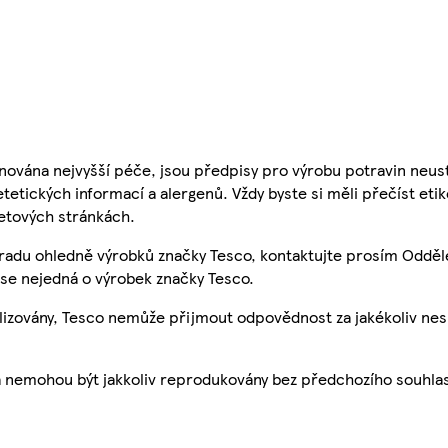
nována nejvyšší péče, jsou předpisy pro výrobu potravin neust
etetických informací a alergenů. Vždy byste si měli přečíst eti
etových stránkách.
 radu ohledně výrobků značky Tesco, kontaktujte prosím Odděl
se nejedná o výrobek značky Tesco.
ualizovány, Tesco nemůže přijmout odpovědnost za jakékoliv ne
a nemohou být jakkoliv reprodukovány bez předchozího souhla