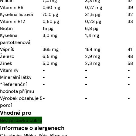
Niacin
7,4 mg
3,3 mg
37
Vitamin B6
0,60 mg
0,27 mg
39
Kyselina listová
70,0 µg
31,5 µg
32
Vitamin B12
0,50 µg
0,23 µg
33
Biotin
15 µg
6,8 µg
Kyselina
3,0 mg
1,4 mg
pantothenová
Vápník
365 mg
164 mg
41
Železo
6,5 mg
2,9 mg
48
Zinek
5,0 mg
2,3 mg
58
Vitaminy
-
-
-
Minerální látky
-
-
-
*Referenční
-
-
-
hodnota příjmu
Výrobek obsahuje 5
-
-
-
porcí
Vhodné pro
Bez přídavku cukru
Informace o alergenech
Obsahuje: Mléko, Sója, Pšenice