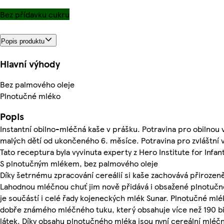
Bez přídavku cukru
Popis produktu
Hlavní výhody
Bez palmového oleje
Plnotučné mléko
Popis
Instantní obilno-mléčná kaše v prášku. Potravina pro obilnou 
malých dětí od ukončeného 6. měsíce. Potravina pro zvláštní v
Tato receptura byla vyvinuta experty z Hero Institute for Infant
S plnotučným mlékem, bez palmového oleje
Díky šetrnému zpracování cereálií si kaše zachovává přirozeně
Lahodnou mléčnou chuť jim nově přidává i obsažené plnotučn
je součástí i celé řady kojeneckých mlék Sunar. Plnotučné mlé
dobře známého mléčného tuku, který obsahuje více než 190 bi
látek. Díky obsahu plnotučného mléka jsou nyní cereální mléč