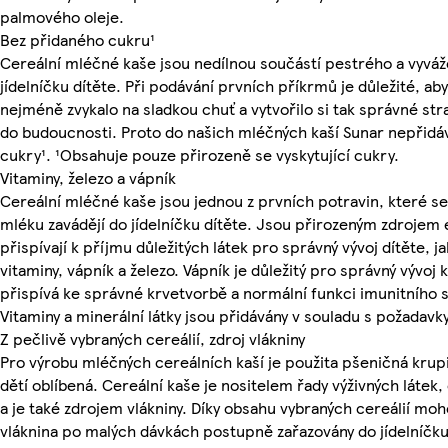
palmového oleje.
Bez přidaného cukru¹
Cereální mléčné kaše jsou nedílnou součástí pestrého a vyvá
jídelníčku dítěte. Při podávání prvních příkrmů je důležité, aby
nejméně zvykalo na sladkou chuť a vytvořilo si tak správné str
do budoucnosti. Proto do našich mléčných kaší Sunar nepřid
cukry¹. ¹Obsahuje pouze přirozeně se vyskytující cukry.
Vitaminy, železo a vápník
Cereální mléčné kaše jsou jednou z prvních potravin, které 
mléku zavádějí do jídelníčku dítěte. Jsou přirozeným zdrojem 
přispívají k příjmu důležitých látek pro správný vývoj dítěte, j
vitaminy, vápník a železo. Vápník je důležitý pro správný vývoj k
přispívá ke správné krvetvorbě a normální funkci imunitního 
Vitaminy a minerální látky jsou přidávány v souladu s požadavky 
Z pečlivě vybraných cereálií, zdroj vlákniny
Pro výrobu mléčných cereálních kaší je použita pšeničná krupi
dětí oblíbená. Cereální kaše je nositelem řady výživných látek
a je také zdrojem vlákniny. Díky obsahu vybraných cereálií moh
vláknina po malých dávkách postupně zařazovány do jídelníčku