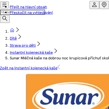
Přejít na hlavní obsah
Přeskočit na vyhledávání
Dítě
Strava pro děti
Instantní kojenecká kaše
Sunar Mléčná kaše na dobrou noc krupicová příchuť skoř
Zpět na Instantní kojenecká kaše