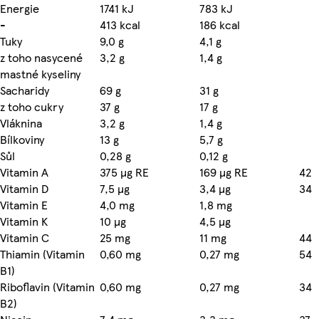
Energie
1741 kJ
783 kJ
-
413 kcal
186 kcal
Tuky
9,0 g
4,1 g
z toho nasycené
3,2 g
1,4 g
mastné kyseliny
Sacharidy
69 g
31 g
z toho cukry
37 g
17 g
Vláknina
3,2 g
1,4 g
Bílkoviny
13 g
5,7 g
Sůl
0,28 g
0,12 g
Vitamin A
375 µg RE
169 µg RE
42
Vitamin D
7,5 µg
3,4 µg
34
Vitamin E
4,0 mg
1,8 mg
Vitamin K
10 µg
4,5 µg
Vitamin C
25 mg
11 mg
44
Thiamin (Vitamin
0,60 mg
0,27 mg
54
B1)
Riboflavin (Vitamin
0,60 mg
0,27 mg
34
B2)