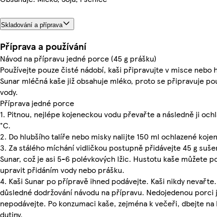
Skladování a příprava
Příprava a používání
Návod na přípravu jedné porce (45 g prášku)
Používejte pouze čisté nádobí, kaši připravujte v misce nebo h
Sunar mléčná kaše již obsahuje mléko, proto se připravuje p
vody.
Příprava jedné porce
1. Pitnou, nejlépe kojeneckou vodu převařte a následně ji och
°C.
2. Do hlubšího talíře nebo misky nalijte 150 ml ochlazené koje
3. Za stálého míchání vidličkou postupně přidávejte 45 g suš
Sunar, což je asi 5-6 polévkových lžic. Hustotu kaše můžete p
upravit přidáním vody nebo prášku.
4. Kaši Sunar po přípravě ihned podávejte. Kaši nikdy nevařte. 
důsledné dodržování návodu na přípravu. Nedojedenou porci j
nepodávejte. Po konzumaci kaše, zejména k večeři, dbejte na 
dutiny.