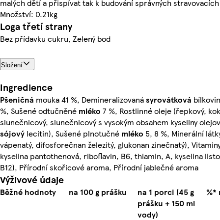
malých dětí a přispívat tak k budování správných stravovacích
Množství: 0.21kg
Loga třetí strany
Bez přídavku cukru, Zelený bod
Složení
Ingredience
Pšeničná
mouka 41 %, Demineralizovaná
syrovátková
bílkovin
%, Sušené odtučněné
mléko
7 %, Rostlinné oleje (řepkový, ko
slunečnicový, slunečnicový s vysokým obsahem kyseliny olejo
sójový
lecitin), Sušené plnotučné
mléko
5, 8 %, Minerální látk
vápenatý, difosforečnan železitý, glukonan zinečnatý), Vitaminy 
kyselina pantothenová, riboflavin, B6, thiamin, A, kyselina listov
B12), Přírodní skořicové aroma, Přírodní jablečné aroma
Výživové údaje
Běžné hodnoty
na 100 g prášku
na 1 porci (45 g
%* 
prášku + 150 ml
vody)