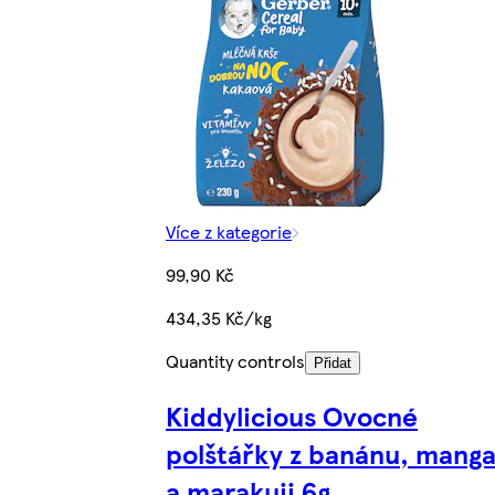
Více z kategorie
99,90 Kč
434,35 Kč/kg
Quantity controls
Přidat
Kiddylicious Ovocné
polštářky z banánu, mang
a marakuji 6g