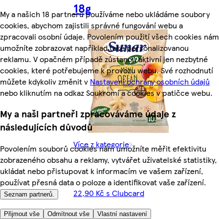
18g
My a našich 18 partnerů používáme nebo ukládáme soubory
cookies, abychom zajistili správné fungování webu a
zpracovali osobní údaje. Povolením použití všech cookies nám
umožníte zobrazovat například také personalizovanou
reklamu. V opačném případě zůstanou aktivní jen nezbytné
cookies, které potřebujeme k provozu webu. Své rozhodnutí
můžete kdykoliv změnit v
Nastavení ochrany osobních údajů
nebo kliknutím na odkaz Soukromí a cookies v patičce webu.
My a naši partneři zpracováváme údaje z
následujících důvodů
Více z kategorie
Povolením souborů cookies nám umožníte měřit efektivitu
zobrazeného obsahu a reklamy, vytvářet uživatelské statistiky,
ukládat nebo přistupovat k informacím ve vašem zařízení,
používat přesná data o poloze a identifikovat vaše zařízení.
22,90 Kč s Clubcard
Seznam partnerů.
(1272,22 Kč/kg)
Přijmout vše
Odmítnout vše
Vlastní nastavení