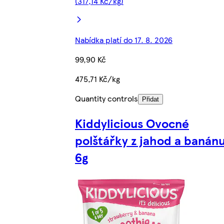
(317,14 Kč/kg)
Nabídka platí do 17. 8. 2026
99,90 Kč
475,71 Kč/kg
Quantity controls
Přidat
Kiddylicious Ovocné
polštářky z jahod a banán
6g