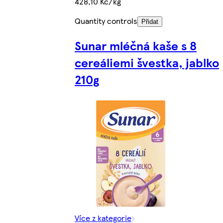
428,10 Kč/kg
Quantity controls
Přidat
Sunar mléčná kaše s 8
cereáliemi švestka, jablko
210g
Více z kategorie