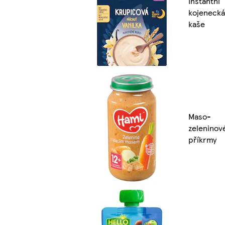
Instantní
kojenecká
kaše
Maso-
zeleninov
příkrmy