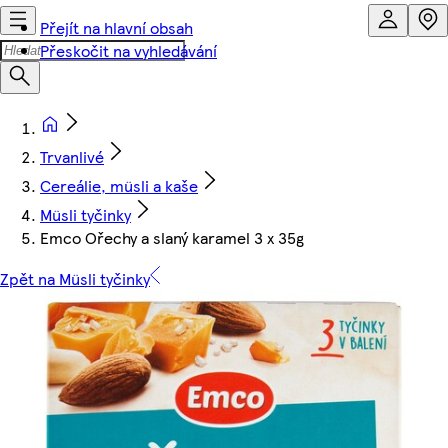
Přejít na hlavní obsah
Přeskočit na vyhledávání
Trvanlivé
Cereálie, müsli a kaše
Müsli tyčinky
Emco Ořechy a slaný karamel 3 x 35g
Zpět na Müsli tyčinky