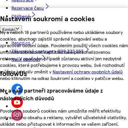
Rezervace času
Oblíbené
Nastavení soukromí a cookies
Kontakt
My a našich 18 partnerů používáme nebo ukládáme soubory
cookies, abychom zajistili správné fungování webu a
itesco.cz
zpracovali osobní údaje. Povolením použití všech cookies nám
Zákaznické centrum - 800 222 555
umožníte zobrazovat například také personalizovanou
reklamu. V opačném případě zůstanou aktivní jen nezbytné
Naše obchody
cookies, které potřebujeme k provozu webu. Své rozhodnutí
můžete kdykoliv změnit v
Nastavení ochrany osobních údajů
followUs
nebo kliknutím na odkaz Soukromí a cookies v patičce webu.
My a naši partneři zpracováváme údaje z
následujících důvodů
Povolením souborů cookies nám umožníte měřit efektivitu
zobrazeného obsahu a reklamy, vytvářet uživatelské statistiky,
ukládat nebo přistupovat k informacím ve vašem zařízení,