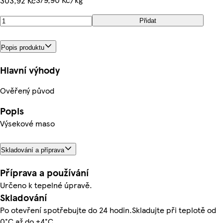
303,92 Kč
Přidat
Popis produktu
Hlavní výhody
Ověřený původ
Popis
Výsekové maso
Skladování a příprava
Příprava a používání
Určeno k tepelné úpravě.
Skladování
Po otevření spotřebujte do 24 hodin.Skladujte při teplotě od
0°C až do +4°C.