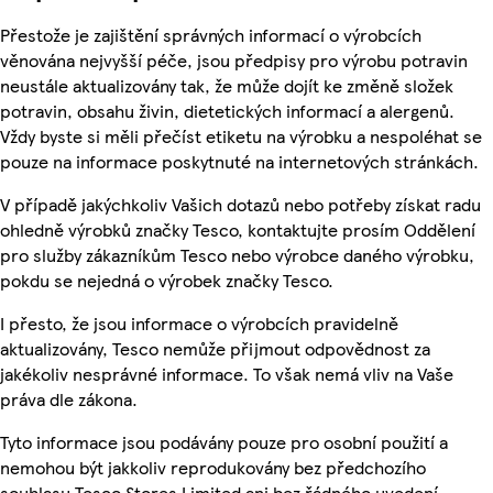
Přestože je zajištění správných informací o výrobcích
věnována nejvyšší péče, jsou předpisy pro výrobu potravin
neustále aktualizovány tak, že může dojít ke změně složek
potravin, obsahu živin, dietetických informací a alergenů.
Vždy byste si měli přečíst etiketu na výrobku a nespoléhat se
pouze na informace poskytnuté na internetových stránkách.
V případě jakýchkoliv Vašich dotazů nebo potřeby získat radu
ohledně výrobků značky Tesco, kontaktujte prosím Oddělení
pro služby zákazníkům Tesco nebo výrobce daného výrobku,
pokdu se nejedná o výrobek značky Tesco.
I přesto, že jsou informace o výrobcích pravidelně
aktualizovány, Tesco nemůže přijmout odpovědnost za
jakékoliv nesprávné informace. To však nemá vliv na Vaše
práva dle zákona.
Tyto informace jsou podávány pouze pro osobní použití a
nemohou být jakkoliv reprodukovány bez předchozího
souhlasu Tesco Stores Limited ani bez řádného uvedení