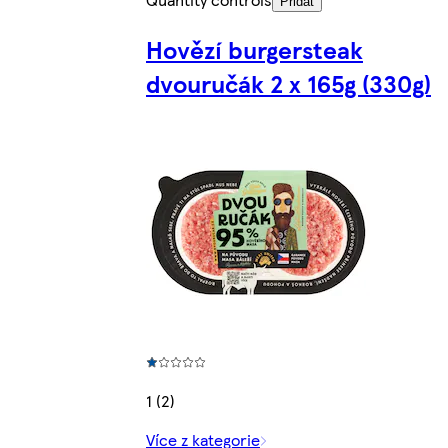
Přidat
Hovězí burgersteak
dvouručák 2 x 165g (330g)
1 (2)
Více z kategorie