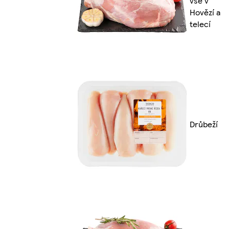
vše v
Hovězí a
telecí
Drůbeží