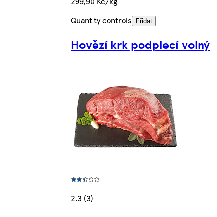
299,90 Kč/kg
Quantity controls
Přidat
Hovězí krk podplecí volný
2.3 (3)