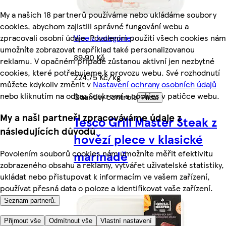
My a našich 18 partnerů používáme nebo ukládáme soubory
cookies, abychom zajistili správné fungování webu a
zpracovali osobní údaje. Povolením použití všech cookies nám
Více z kategorie
umožníte zobrazovat například také personalizovanou
89,90 Kč
reklamu. V opačném případě zůstanou aktivní jen nezbytné
cookies, které potřebujeme k provozu webu. Své rozhodnutí
224,75 Kč/kg
můžete kdykoliv změnit v
Nastavení ochrany osobních údajů
nebo kliknutím na odkaz Soukromí a cookies v patičce webu.
Quantity controls
Přidat
My a naši partneři zpracováváme údaje z
Tesco Grill Master Steak z
následujících důvodů
hovězí plece v klasické
marinádě
Povolením souborů cookies nám umožníte měřit efektivitu
zobrazeného obsahu a reklamy, vytvářet uživatelské statistiky,
ukládat nebo přistupovat k informacím ve vašem zařízení,
používat přesná data o poloze a identifikovat vaše zařízení.
Seznam partnerů.
Přijmout vše
Odmítnout vše
Vlastní nastavení