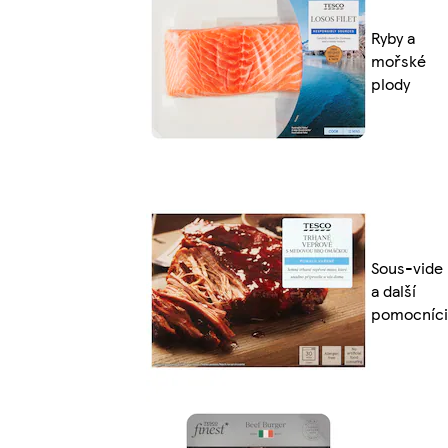
Ryby a
mořské
plody
Sous-vide
a další
pomocníci