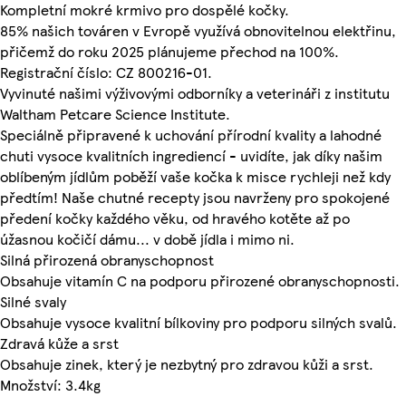
Kompletní mokré krmivo pro dospělé kočky.
85% našich továren v Evropě využívá obnovitelnou elektřinu,
přičemž do roku 2025 plánujeme přechod na 100%.
Registrační číslo: CZ 800216-01.
Vyvinuté našimi výživovými odborníky a veterináři z institutu
Waltham Petcare Science Institute.
Speciálně připravené k uchování přírodní kvality a lahodné
chuti vysoce kvalitních ingrediencí - uvidíte, jak díky našim
oblíbeným jídlům poběží vaše kočka k misce rychleji než kdy
předtím! Naše chutné recepty jsou navrženy pro spokojené
předení kočky každého věku, od hravého kotěte až po
úžasnou kočičí dámu... v době jídla i mimo ni.
Silná přirozená obranyschopnost
Obsahuje vitamín C na podporu přirozené obranyschopnosti.
Silné svaly
Obsahuje vysoce kvalitní bílkoviny pro podporu silných svalů.
Zdravá kůže a srst
Obsahuje zinek, který je nezbytný pro zdravou kůži a srst.
Množství: 3.4kg