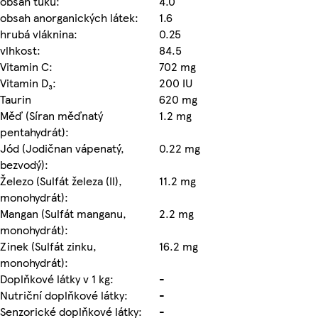
obsah tuku:
4.0
obsah anorganických látek:
1.6
hrubá vláknina:
0.25
vlhkost:
84.5
Vitamin C:
702 mg
Vitamin D₃:
200 IU
Taurin
620 mg
Měď (Síran měďnatý
1.2 mg
pentahydrát):
Jód (Jodičnan vápenatý,
0.22 mg
bezvodý):
Železo (Sulfát železa (II),
11.2 mg
monohydrát):
Mangan (Sulfát manganu,
2.2 mg
monohydrát):
Zinek (Sulfát zinku,
16.2 mg
monohydrát):
Doplňkové látky v 1 kg:
-
Nutriční doplňkové látky:
-
Senzorické doplňkové látky:
-