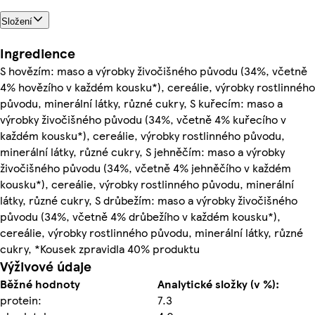
Složení
Ingredience
S hovězím: maso a výrobky živočišného původu (34%, včetně
4% hovězího v každém kousku*), cereálie, výrobky rostlinného
původu, minerální látky, různé cukry, S kuřecím: maso a
výrobky živočišného původu (34%, včetně 4% kuřecího v
každém kousku*), cereálie, výrobky rostlinného původu,
minerální látky, různé cukry, S jehněčím: maso a výrobky
živočišného původu (34%, včetně 4% jehněčího v každém
kousku*), cereálie, výrobky rostlinného původu, minerální
látky, různé cukry, S drůbežím: maso a výrobky živočišného
původu (34%, včetně 4% drůbežího v každém kousku*),
cereálie, výrobky rostlinného původu, minerální látky, různé
cukry, *Kousek zpravidla 40% produktu
Výživové údaje
Běžné hodnoty
Analytické složky (v %):
protein:
7.3