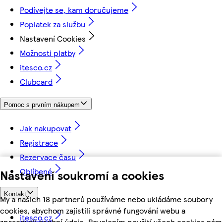
Podívejte se, kam doručujeme
Poplatek za službu
Nastavení Cookies
Možnosti platby
itesco.cz
Clubcard
Pomoc s prvním nákupem
Jak nakupovat
Registrace
Rezervace času
Oblíbené
Nastavení soukromí a cookies
Kontakt
My a našich 18 partnerů používáme nebo ukládáme soubory
cookies, abychom zajistili správné fungování webu a
itesco.cz
zpracovali osobní údaje. Povolením použití všech cookies nám