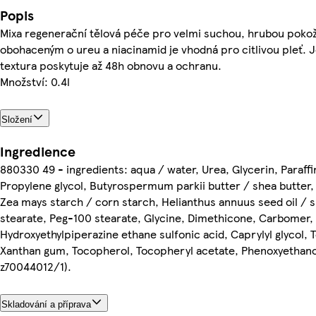
Popis
Mixa regenerační tělová péče pro velmi suchou, hrubou poko
obohaceným o ureu a niacinamid je vhodná pro citlivou pleť. Je
textura poskytuje až 48h obnovu a ochranu.
Množství: 0.4l
Složení
Ingredience
880330 49 - ingredients: aqua / water, Urea, Glycerin, Paraffi
Propylene glycol, Butyrospermum parkii butter / shea butter, 
Zea mays starch / corn starch, Helianthus annuus seed oil / s
stearate, Peg-100 stearate, Glycine, Dimethicone, Carbomer,
Hydroxyethylpiperazine ethane sulfonic acid, Caprylyl glycol,
Xanthan gum, Tocopherol, Tocopheryl acetate, Phenoxyethanol,
z70044012/1).
Skladování a příprava