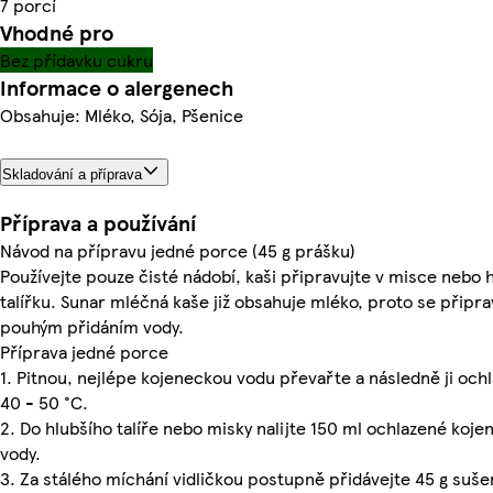
7 porcí
Vhodné pro
Bez přídavku cukru
Informace o alergenech
Obsahuje: Mléko, Sója, Pšenice
Skladování a příprava
Příprava a používání
Návod na přípravu jedné porce (45 g prášku)
Používejte pouze čisté nádobí, kaši připravujte v misce nebo 
talířku. Sunar mléčná kaše již obsahuje mléko, proto se připra
pouhým přidáním vody.
Příprava jedné porce
1. Pitnou, nejlépe kojeneckou vodu převařte a následně ji och
40 - 50 °C.
2. Do hlubšího talíře nebo misky nalijte 150 ml ochlazené koje
vody.
3. Za stálého míchání vidličkou postupně přidávejte 45 g suš