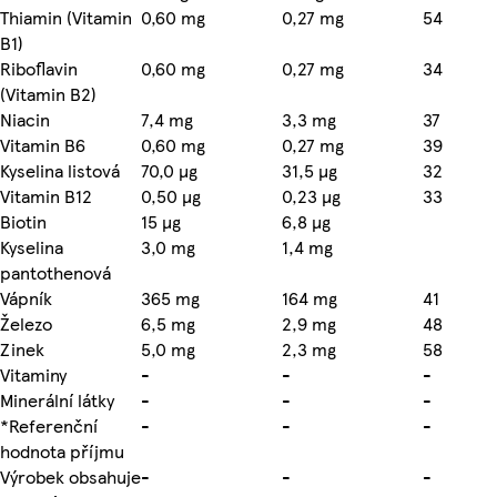
Thiamin (Vitamin
0,60 mg
0,27 mg
54
B1)
Riboflavin
0,60 mg
0,27 mg
34
(Vitamin B2)
Niacin
7,4 mg
3,3 mg
37
Vitamin B6
0,60 mg
0,27 mg
39
Kyselina listová
70,0 µg
31,5 µg
32
Vitamin B12
0,50 µg
0,23 µg
33
Biotin
15 µg
6,8 µg
Kyselina
3,0 mg
1,4 mg
pantothenová
Vápník
365 mg
164 mg
41
Železo
6,5 mg
2,9 mg
48
Zinek
5,0 mg
2,3 mg
58
Vitaminy
-
-
-
Minerální látky
-
-
-
*Referenční
-
-
-
hodnota příjmu
Výrobek obsahuje
-
-
-