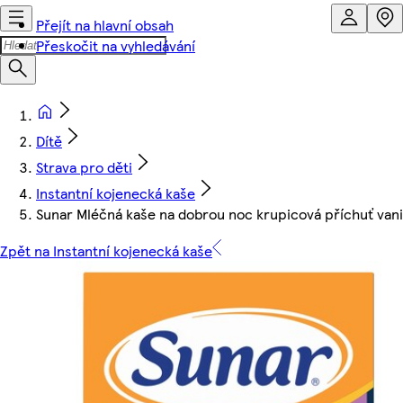
Přejít na hlavní obsah
Přeskočit na vyhledávání
Dítě
Strava pro děti
Instantní kojenecká kaše
Sunar Mléčná kaše na dobrou noc krupicová příchuť vani
Zpět na Instantní kojenecká kaše