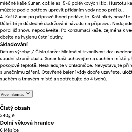
mléčné kaše Sunar, což je asi 5-6 polévkových lžic. Hustotu k
můžete podle potřeby upravit přidáním vody nebo prášku.
4. Kaši Sunar po přípravě ihned podávejte. Kaši nikdy nevařte.
Důležité je důsledné dodržování návodu na přípravu. Nedojed
porci již znovu nepodávejte. Po konzumaci kaše, zejména k ve
dbejte na hygienu ústní dutiny.
Skladování
Datum výroby: / Číslo šarže: Minimální trvanlivost do: uveden
spodní straně obalu. Sunar kaši uchovejte na suchém místě př
pokojové teplotě. Neskladujte v chladničce. Nevystavujte př
slunečnímu záření. Otevřené balení vždy dobře uzavřete, ulož
suchém a tmavém místě a spotřebujte do 4 týdnů.
Více informací
Čistý obsah
340g ℮
Dolní věková hranice
6 Měsíce