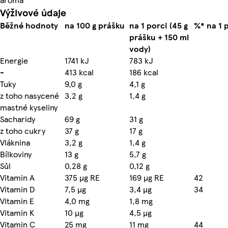
Výživové údaje
Běžné hodnoty
na 100 g prášku
na 1 porci (45 g
%* na 1 
prášku + 150 ml
vody)
Energie
1741 kJ
783 kJ
-
413 kcal
186 kcal
Tuky
9,0 g
4,1 g
z toho nasycené
3,2 g
1,4 g
mastné kyseliny
Sacharidy
69 g
31 g
z toho cukry
37 g
17 g
Vláknina
3,2 g
1,4 g
Bílkoviny
13 g
5,7 g
Sůl
0,28 g
0,12 g
Vitamin A
375 µg RE
169 µg RE
42
Vitamin D
7,5 µg
3,4 µg
34
Vitamin E
4,0 mg
1,8 mg
Vitamin K
10 µg
4,5 µg
Vitamin C
25 mg
11 mg
44