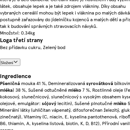
látek, obsahuje lepek a je také zdrojem vlákniny. Díky obsahu
vybraných cereálií mohou být lepek i vláknina po malých dávk
postupně zařazovány do jídelníčku kojenců a malých dětí a při
tak k budování správných stravovacích návyků.
Množství: 0.34kg
Loga třetí strany
Bez přídavku cukru, Zelený bod
Složení
Ingredience
Pšeničná
mouka 41 %, Demineralizovaná
syrovátková
bílkovin
mléka
) 38 %, Sušené odtučněné
mléko
7 %, Rostlinné oleje (ř
kokosový, slunečnicový, slunečnicový s vysokým obsahem kyse
olejové, emulgátor:
sójový
lecitin), Sušené plnotučné
mléko
5
Minerální látky (uhličitan vápenatý, difosforečnan železitý, glu
zinečnatý), Vitaminy (C, niacin, E, kyselina pantothenová, ribof
B6, thiamin, A, kyselina listová, biotin, K, D, B12), Přírodní vani
aroma