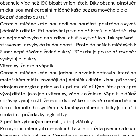
obsahuje více než 190 bioaktivních látek. Díky obsahu plnotuč
mléka jsou nyní cereální mléčné kaše bez palmového oleje.
Bez přidaného cukru¹
Cereální mléčné kaše jsou nedílnou součástí pestrého a vyvá
jídelníčku dítěte. Při podávání prvních příkrmů je důležité, aby 
co nejméně zvykalo na sladkou chuť a vytvořilo si tak správné
stravovací návyky do budoucnosti. Proto do našich mléčných k
Sunar nepřidáváme žádné cukry¹. ¹Obsahuje pouze přirozeně 
vyskytující cukry.
Vitaminy, železo a vápník
Cereální mléčné kaše jsou jednou z prvních potravin, které s
mateřském mléku zavádějí do jídelníčku dítěte. Jsou přiroze
zdrojem energie a přispívají k příjmu důležitých látek pro spr
vývoj dítěte, jako jsou vitaminy, vápník a železo. Vápník je důlež
správný vývoj kostí, železo přispívá ke správné krvetvorbě a 
funkci imunitního systému. Vitaminy a minerální látky jsou při
souladu s požadavky legislativy.
Z pečlivě vybraných cereálií, zdroj vlákniny
Pro výrobu mléčných cereálních kaší je použita pšeničná krup
která je u dětí oblíbená. Cereální kaše je nositelem řady výživ