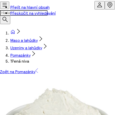
Přejít na hlavní obsah
Přeskočit na vyhledávání
Maso a lahůdky
Uzeniny a lahůdky
Pomazánky
Třená niva
Zpět na Pomazánky