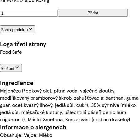
24,90 Kč
Přidat
Popis produktu
Loga třetí strany
Food Safe
Složení
Ingredience
Majonéza (řepkový olej, pitná voda, vaječné žloutky,
modifikovaný bramborový škrob, zahušťovadla: xanthan, guma
guar, ocet kvasný lihový, jedlá sůl, cukr), 35% sýr niva (mléko,
jedlá sůl, mlékařské kultury, ušlechtilá plíseň penicilium
rogueforti), Máslo, Smetana, Konzervant (sorban draselný)
Informace o alergenech
Obsahuje: Vejce, Mléko