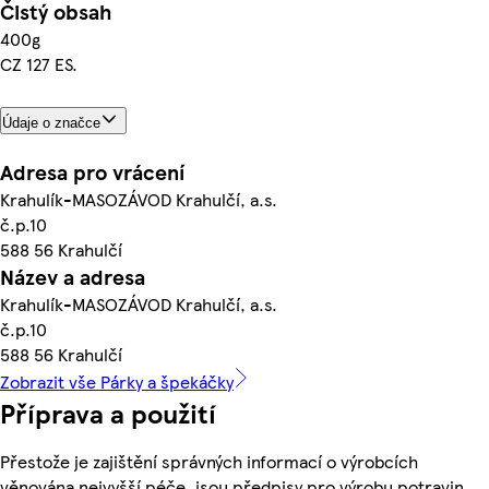
Čistý obsah
400g
CZ 127 ES.
Údaje o značce
Adresa pro vrácení
Krahulík-MASOZÁVOD Krahulčí, a.s.
č.p.10
588 56 Krahulčí
Název a adresa
Krahulík-MASOZÁVOD Krahulčí, a.s.
č.p.10
588 56 Krahulčí
Zobrazit vše Párky a špekáčky
Příprava a použití
Přestože je zajištění správných informací o výrobcích
věnována nejvyšší péče, jsou předpisy pro výrobu potravin