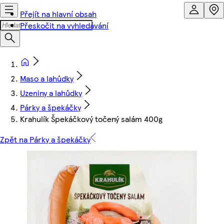
Přejít na hlavní obsah
Přeskočit na vyhledávání
Maso a lahůdky
Uzeniny a lahůdky
Párky a špekáčky
Krahulík Špekáčkový točený salám 400g
Zpět na Párky a špekáčky