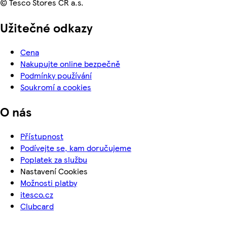
© Tesco Stores ČR a.s.
Užitečné odkazy
Cena
Nakupujte online bezpečně
Podmínky používání
Soukromí a cookies
O nás
Přístupnost
Podívejte se, kam doručujeme
Poplatek za službu
Nastavení Cookies
Možnosti platby
itesco.cz
Clubcard