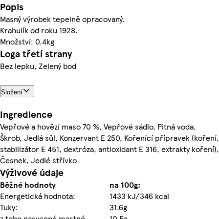
Popis
Masný výrobek tepelně opracovaný.
Krahulík od roku 1928.
Množství: 0.4kg
Loga třetí strany
Bez lepku, Zelený bod
Složení
Ingredience
Vepřové a hovězí maso 70 %, Vepřové sádlo, Pitná voda,
Škrob, Jedlá sůl, Konzervant E 250, Kořenící přípravek (koření,
stabilizátor E 451, dextróza, antioxidant E 316, extrakty koření),
Česnek, Jedlé střívko
Výživové údaje
Běžné hodnoty
na 100g:
Energetická hodnota:
1433 kJ/346 kcal
Tuky:
31,6g
z toho nasycené mastné
10,5g