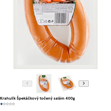
Krahulík Špekáčkový točený salám 400g