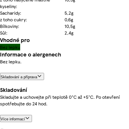
kyseliny:
Sacharidy:
5,2g
z toho cukry:
0,6g
Bílkoviny:
10,5g
Sůl:
2,4g
Vhodné pro
Bez lepku
Informace o alergenech
Bez lepku.
Skladování a příprava
Skladování
Skladujte a uchovejte při teplotě 0°C až +5°C. Po otevření
spotřebujte do 24 hod.
Více informací