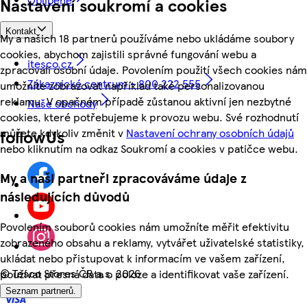
Nastavení soukromí a cookies
Kontakt
My a našich 18 partnerů používáme nebo ukládáme soubory
cookies, abychom zajistili správné fungování webu a
itesco.cz
zpracovali osobní údaje. Povolením použití všech cookies nám
Zákaznické centrum - 800 222 555
umožníte zobrazovat například také personalizovanou
reklamu. V opačném případě zůstanou aktivní jen nezbytné
Naše obchody
cookies, které potřebujeme k provozu webu. Své rozhodnutí
můžete kdykoliv změnit v
Nastavení ochrany osobních údajů
followUs
nebo kliknutím na odkaz Soukromí a cookies v patičce webu.
My a naši partneři zpracováváme údaje z
následujících důvodů
Povolením souborů cookies nám umožníte měřit efektivitu
zobrazeného obsahu a reklamy, vytvářet uživatelské statistiky,
ukládat nebo přistupovat k informacím ve vašem zařízení,
©
Tesco Stores ČR a.s. 2026
používat přesná data o poloze a identifikovat vaše zařízení.
Seznam partnerů.