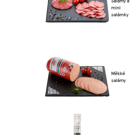
Salámy a
mini
salámky
Měkké
salámy