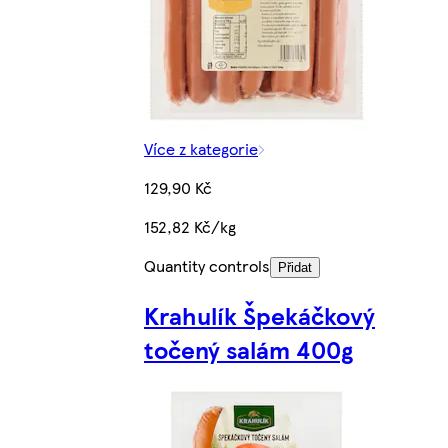
Více z kategorie
129,90 Kč
152,82 Kč/kg
Quantity controls
Přidat
Krahulík Špekáčkový
točený salám 400g