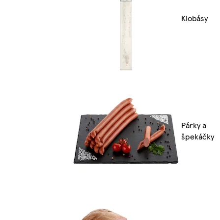
Klobásy
Párky a
špekáčky