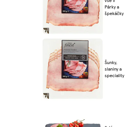
vše v
Párky a
špekáčky
Šunky,
slaniny a
speciality