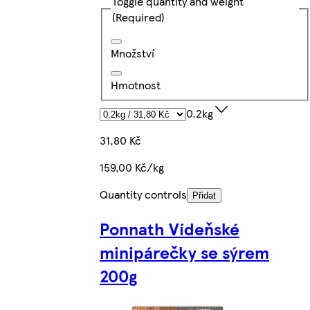
Toggle quantity and weight
(Required)
Množství
Hmotnost
0.2kg
31,80 Kč
159,00 Kč/kg
Quantity controls
Přidat
Ponnath Vídeňské
minipárečky se sýrem
200g