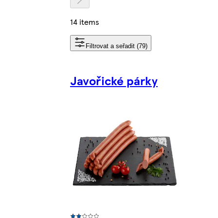
14 items
Filtrovat a seřadit (79)
Javořické párky