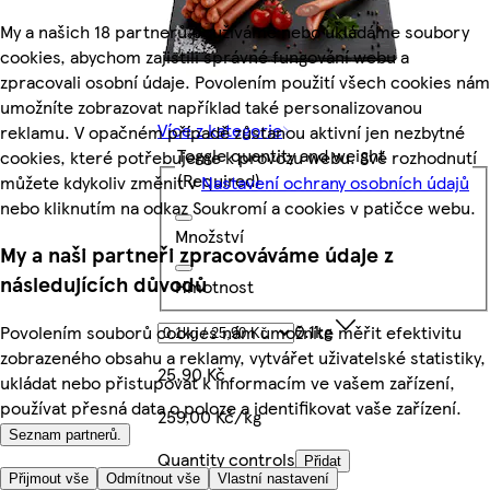
My a našich 18 partnerů používáme nebo ukládáme soubory
cookies, abychom zajistili správné fungování webu a
zpracovali osobní údaje. Povolením použití všech cookies nám
umožníte zobrazovat například také personalizovanou
Více z kategorie
reklamu. V opačném případě zůstanou aktivní jen nezbytné
Toggle quantity and weight
cookies, které potřebujeme k provozu webu. Své rozhodnutí
(Required)
můžete kdykoliv změnit v
Nastavení ochrany osobních údajů
nebo kliknutím na odkaz Soukromí a cookies v patičce webu.
Množství
My a naši partneři zpracováváme údaje z
následujících důvodů
Hmotnost
0.1kg
Povolením souborů cookies nám umožníte měřit efektivitu
zobrazeného obsahu a reklamy, vytvářet uživatelské statistiky,
25,90 Kč
ukládat nebo přistupovat k informacím ve vašem zařízení,
používat přesná data o poloze a identifikovat vaše zařízení.
259,00 Kč/kg
Seznam partnerů.
Quantity controls
Přidat
Přijmout vše
Odmítnout vše
Vlastní nastavení