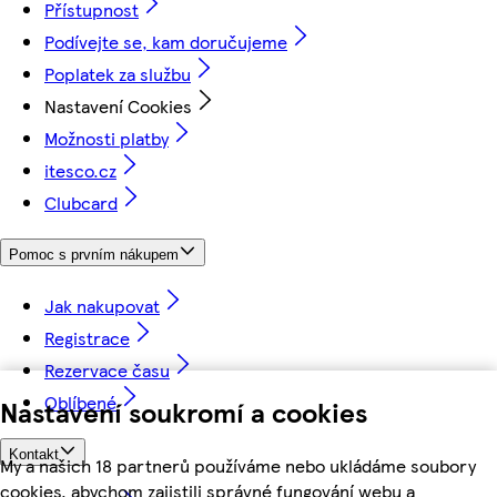
Přístupnost
Podívejte se, kam doručujeme
Poplatek za službu
Nastavení Cookies
Možnosti platby
itesco.cz
Clubcard
Pomoc s prvním nákupem
Jak nakupovat
Registrace
Rezervace času
Oblíbené
Nastavení soukromí a cookies
Kontakt
My a našich 18 partnerů používáme nebo ukládáme soubory
cookies, abychom zajistili správné fungování webu a