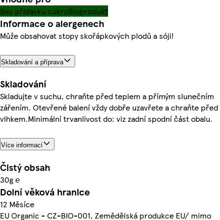
Bez přídavku cukru
Bioprodukt
Informace o alergenech
Může obsahovat stopy skořápkových plodů a sóji!
Skladování a příprava
Skladování
Skladujte v suchu, chraňte před teplem a přímým slunečním
zářením. Otevřené balení vždy dobře uzavřete a chraňte před
vlhkem.Minimální trvanlivost do: viz zadní spodní část obalu.
Více informací
Čistý obsah
30g ℮
Dolní věková hranice
12 Měsíce
EU Organic - CZ-BIO-001, Zemědělská produkce EU/ mimo