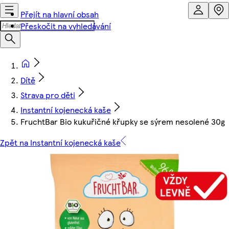
Přejít na hlavní obsah
Přeskočit na vyhledávání
Dítě
Strava pro děti
Instantní kojenecká kaše
FruchtBar Bio kukuřičné křupky se sýrem nesolené 30g
Zpět na Instantní kojenecká kaše