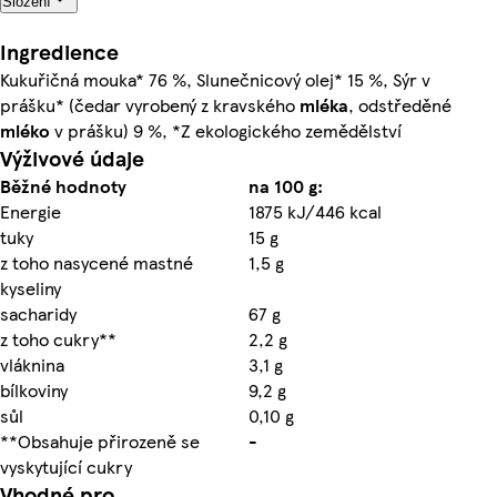
Složení
Ingredience
Kukuřičná mouka* 76 %, Slunečnicový olej* 15 %, Sýr v
prášku* (čedar vyrobený z kravského
mléka
, odstředěné
mléko
v prášku) 9 %, *Z ekologického zemědělství
Výživové údaje
Běžné hodnoty
na 100 g:
Energie
1875 kJ/446 kcal
tuky
15 g
z toho nasycené mastné
1,5 g
kyseliny
sacharidy
67 g
z toho cukry**
2,2 g
vláknina
3,1 g
bílkoviny
9,2 g
sůl
0,10 g
**Obsahuje přirozeně se
-
vyskytující cukry
Vhodné pro