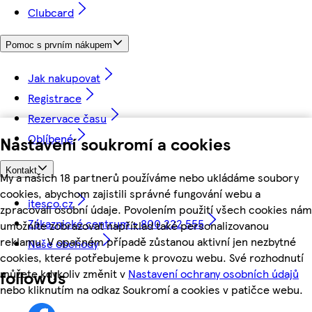
Clubcard
Pomoc s prvním nákupem
Jak nakupovat
Registrace
Rezervace času
Oblíbené
Nastavení soukromí a cookies
Kontakt
My a našich 18 partnerů používáme nebo ukládáme soubory
cookies, abychom zajistili správné fungování webu a
itesco.cz
zpracovali osobní údaje. Povolením použití všech cookies nám
Zákaznické centrum - 800 222 555
umožníte zobrazovat například také personalizovanou
reklamu. V opačném případě zůstanou aktivní jen nezbytné
Naše obchody
cookies, které potřebujeme k provozu webu. Své rozhodnutí
můžete kdykoliv změnit v
Nastavení ochrany osobních údajů
followUs
nebo kliknutím na odkaz Soukromí a cookies v patičce webu.