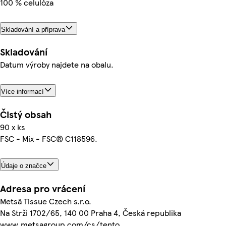
100 % celulóza
Skladování a příprava
Skladování
Datum výroby najdete na obalu.
Více informací
Čistý obsah
90 x ks
FSC - Mix - FSC® C118596.
Údaje o značce
Adresa pro vrácení
Metsä Tissue Czech s.r.o.
Na Strži 1702/65, 140 00 Praha 4, Česká republika
www.metsagroup.com/cs/tento