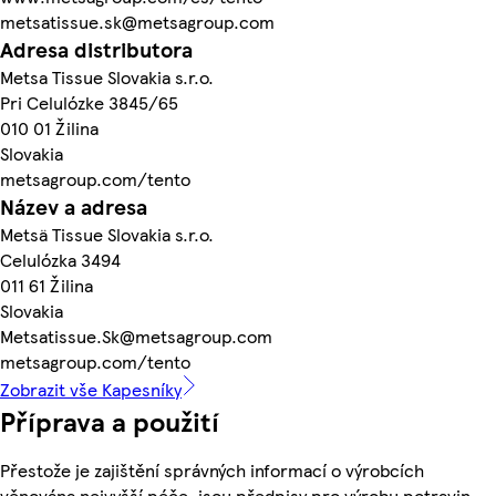
metsatissue.sk@metsagroup.com
Adresa distributora
Metsa Tissue Slovakia s.r.o.
Pri Celulózke 3845/65
010 01 Žilina
Slovakia
metsagroup.com/tento
Název a adresa
Metsä Tissue Slovakia s.r.o.
Celulózka 3494
011 61 Žilina
Slovakia
Metsatissue.Sk@metsagroup.com
metsagroup.com/tento
Zobrazit vše Kapesníky
Příprava a použití
Přestože je zajištění správných informací o výrobcích
věnována nejvyšší péče, jsou předpisy pro výrobu potravin