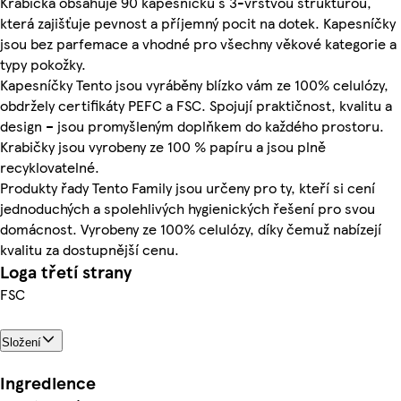
Krabička obsahuje 90 kapesníčků s 3-vrstvou strukturou,
která zajišťuje pevnost a příjemný pocit na dotek. Kapesníčky
jsou bez parfemace a vhodné pro všechny věkové kategorie a
typy pokožky.
Kapesníčky Tento jsou vyráběny blízko vám ze 100% celulózy,
obdržely certifikáty PEFC a FSC. Spojují praktičnost, kvalitu a
design – jsou promyšleným doplňkem do každého prostoru.
Krabičky jsou vyrobeny ze 100 % papíru a jsou plně
recyklovatelné.
Produkty řady Tento Family jsou určeny pro ty, kteří si cení
jednoduchých a spolehlivých hygienických řešení pro svou
domácnost. Vyrobeny ze 100% celulózy, díky čemuž nabízejí
kvalitu za dostupnější cenu.
Loga třetí strany
FSC
Složení
Ingredience