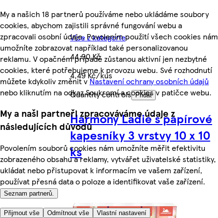
My a našich 18 partnerů používáme nebo ukládáme soubory
cookies, abychom zajistili správné fungování webu a
zpracovali osobní údaje. Povolením použití všech cookies nám
Více z kategorie
umožníte zobrazovat například také personalizovanou
44,90 Kč
reklamu. V opačném případě zůstanou aktivní jen nezbytné
cookies, které potřebujeme k provozu webu. Své rozhodnutí
4,49 Kč/kus
můžete kdykoliv změnit v
Nastavení ochrany osobních údajů
nebo kliknutím na odkaz Soukromí a cookies v patičce webu.
Quantity controls
Přidat
My a naši partneři zpracováváme údaje z
Harmony Ladie´s papírové
následujících důvodů
kapesníky 3 vrstvy 10 x 10
Povolením souborů cookies nám umožníte měřit efektivitu
ks
zobrazeného obsahu a reklamy, vytvářet uživatelské statistiky,
ukládat nebo přistupovat k informacím ve vašem zařízení,
používat přesná data o poloze a identifikovat vaše zařízení.
Seznam partnerů.
Přijmout vše
Odmítnout vše
Vlastní nastavení