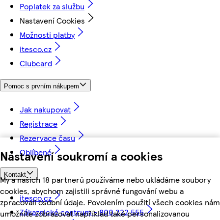
Poplatek za službu
Nastavení Cookies
Možnosti platby
itesco.cz
Clubcard
Pomoc s prvním nákupem
Jak nakupovat
Registrace
Rezervace času
Oblíbené
Nastavení soukromí a cookies
Kontakt
My a našich 18 partnerů používáme nebo ukládáme soubory
cookies, abychom zajistili správné fungování webu a
itesco.cz
zpracovali osobní údaje. Povolením použití všech cookies nám
Zákaznické centrum - 800 222 555
umožníte zobrazovat například také personalizovanou