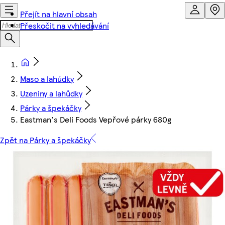
Přejít na hlavní obsah
Přeskočit na vyhledávání
Maso a lahůdky
Uzeniny a lahůdky
Párky a špekáčky
Eastman's Deli Foods Vepřové párky 680g
Zpět na Párky a špekáčky