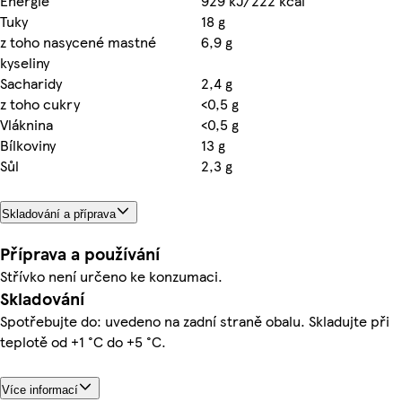
Energie
929 kJ/222 kcal
Tuky
18 g
z toho nasycené mastné
6,9 g
kyseliny
Sacharidy
2,4 g
z toho cukry
<0,5 g
Vláknina
<0,5 g
Bílkoviny
13 g
Sůl
2,3 g
Skladování a příprava
Příprava a používání
Střívko není určeno ke konzumaci.
Skladování
Spotřebujte do: uvedeno na zadní straně obalu. Skladujte při
teplotě od +1 °C do +5 °C.
Více informací