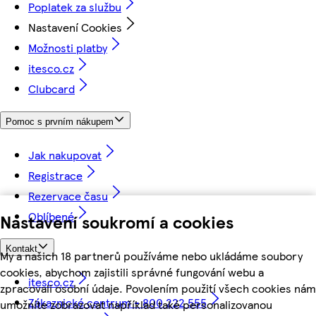
Poplatek za službu
Nastavení Cookies
Možnosti platby
itesco.cz
Clubcard
Pomoc s prvním nákupem
Jak nakupovat
Registrace
Rezervace času
Oblíbené
Nastavení soukromí a cookies
Kontakt
My a našich 18 partnerů používáme nebo ukládáme soubory
cookies, abychom zajistili správné fungování webu a
itesco.cz
zpracovali osobní údaje. Povolením použití všech cookies nám
Zákaznické centrum - 800 222 555
umožníte zobrazovat například také personalizovanou