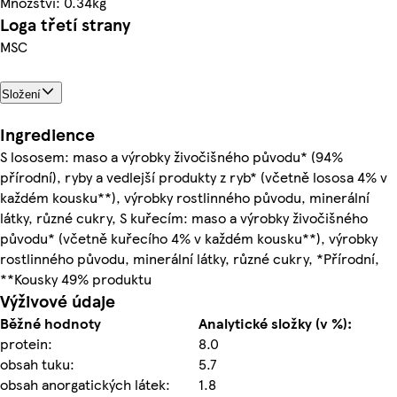
Množství: 0.34kg
Loga třetí strany
MSC
Složení
Ingredience
S lososem: maso a výrobky živočišného původu* (94%
přírodní), ryby a vedlejší produkty z ryb* (včetně lososa 4% v
každém kousku**), výrobky rostlinného původu, minerální
látky, různé cukry, S kuřecím: maso a výrobky živočišného
původu* (včetně kuřecího 4% v každém kousku**), výrobky
rostlinného původu, minerální látky, různé cukry, *Přírodní,
**Kousky 49% produktu
Výživové údaje
Běžné hodnoty
Analytické složky (v %):
protein:
8.0
obsah tuku:
5.7
obsah anorgatických látek:
1.8