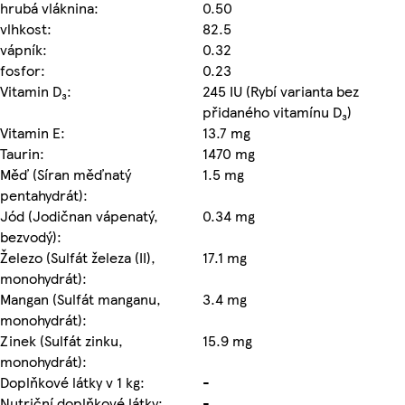
hrubá vláknina:
0.50
vlhkost:
82.5
vápník:
0.32
fosfor:
0.23
Vitamin D₃:
245 IU (Rybí varianta bez
přidaného vitamínu D₃)
Vitamin E:
13.7 mg
Taurin:
1470 mg
Měď (Síran měďnatý
1.5 mg
pentahydrát):
Jód (Jodičnan vápenatý,
0.34 mg
bezvodý):
Železo (Sulfát železa (II),
17.1 mg
monohydrát):
Mangan (Sulfát manganu,
3.4 mg
monohydrát):
Zinek (Sulfát zinku,
15.9 mg
monohydrát):
Doplňkové látky v 1 kg:
-
Nutriční doplňkové látky:
-