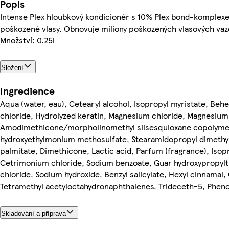
Popis
Intense Plex hloubkový kondicionér s 10% Plex bond-komplexe
poškozené vlasy. Obnovuje miliony poškozených vlasových vaze
Množství: 0.25l
Složení
Ingredience
Aqua (water, eau), Cetearyl alcohol, Isopropyl myristate, Be
chloride, Hydrolyzed keratin, Magnesium chloride, Magnesium 
Amodimethicone/morpholinomethyl silsesquioxane copolymer,
hydroxyethylmonium methosulfate, Stearamidopropyl dimethy
palmitate, Dimethicone, Lactic acid, Parfum (fragrance), Isop
Cetrimonium chloride, Sodium benzoate, Guar hydroxypropyl
chloride, Sodium hydroxide, Benzyl salicylate, Hexyl cinnamal, 
Tetramethyl acetyloctahydronaphthalenes, Trideceth-5, Phen
Skladování a příprava