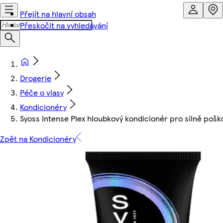
Přejít na hlavní obsah
Přeskočit na vyhledávání
Drogerie
Péče o vlasy
Kondicionéry
Syoss Intense Plex hloubkový kondicionér pro silně poš
Zpět na Kondicionéry