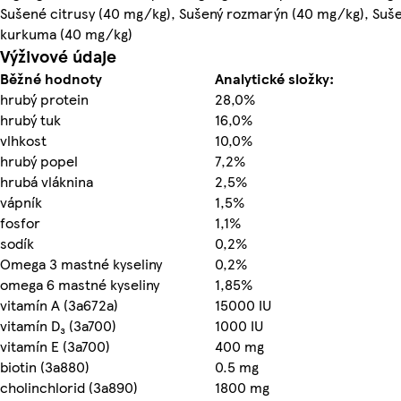
Sušené citrusy (40 mg/kg), Sušený rozmarýn (40 mg/kg), Suš
kurkuma (40 mg/kg)
Výživové údaje
Běžné hodnoty
Analytické složky:
hrubý protein
28,0%
hrubý tuk
16,0%
vlhkost
10,0%
hrubý popel
7,2%
hrubá vláknina
2,5%
vápník
1,5%
fosfor
1,1%
sodík
0,2%
Omega 3 mastné kyseliny
0,2%
omega 6 mastné kyseliny
1,85%
vitamín A (3a672a)
15000 IU
vitamín D₃ (3a700)
1000 IU
vitamín E (3a700)
400 mg
biotin (3a880)
0.5 mg
cholinchlorid (3a890)
1800 mg