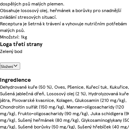
dospělých psů malých plemen.
Obsahuje lososový olej, heřmánek a borůvky pro snadnější
zvládání stresových situací.
Receptura je šetrná k trávení a vyhovuje nutričním potřebám
malých psů.
Množství: 1kg
Loga třetí strany
Zelený bod
Složení
Ingredience
Dehydrované kuře (50 %), Oves, Pšenice, Kuřecí tuk, Kukuřice
Sušená jablečná dřeň, Lososový olej (2 %), Hydrolyzovaná kuře
játra, Pivovarské kvasnice, Kolagen, Glukosamin (210 mg/kg),
Chondroitin sulfát (150 mg/kg), Mannan-oligosacharidy (120
mg/kg), Frukto-oligosacharidy (90 mg/kg), Juka schidigera (9
mg/kg), Sušený heřmánek (80 mg/kg), Glykosaminoglykany (5
mg/kg), Sušené borůvky (50 mg/kg), Sušený hřebíček (40 mg/