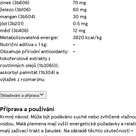
zinek (3b606)
70 mg
železo (3b106)
60 mg
mangan (3b504)
30 mg
jód (3b201)
0.5 mg
měď (3b406)
12 mg
Metabolizovatelná energie:
3820 kcal/kg
Nutriční aditiva v 1 kg:
-
Obsahuje přírodní antioxidanty:
-
tokoferolové extrakty z
rostlinných olejů (1b306(i)),
askorbyl palmitát (1b304) a
výtažek z rozmarýnu
Skladování a příprava
Příprava a používání
Krmný návod: Může být podáváno suché nebo zvlhčené vlažno
vodou. Malá plemena mají vyšší energetické požadavky a relat
malý zažívací trakt a žaludek. Na základě těchto skutečností -