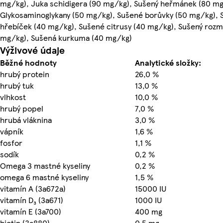
mg/kg), Juka schidigera (90 mg/kg), Sušený heřmánek (80 mg
Glykosaminoglykany (50 mg/kg), Sušené borůvky (50 mg/kg), 
hřebíček (40 mg/kg), Sušené citrusy (40 mg/kg), Sušený rozm
mg/kg), Sušená kurkuma (40 mg/kg)
Výživové údaje
Běžné hodnoty
Analytické složky:
hrubý protein
26,0 %
hrubý tuk
13,0 %
vlhkost
10,0 %
hrubý popel
7,0 %
hrubá vláknina
3,0 %
vápník
1,6 %
fosfor
1,1 %
sodík
0,2 %
Omega 3 mastné kyseliny
0,2 %
omega 6 mastné kyseliny
1,5 %
vitamín A (3a672a)
15000 IU
vitamín D₃ (3a671)
1000 IU
vitamín E (3a700)
400 mg
biotin (3a880)
0,5 mg