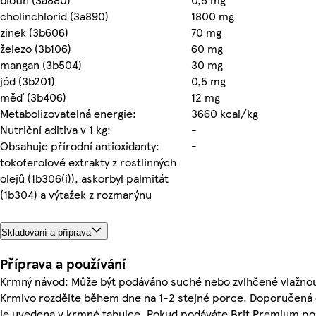
cholinchlorid (3a890)
1800 mg
zinek (3b606)
70 mg
železo (3b106)
60 mg
mangan (3b504)
30 mg
jód (3b201)
0,5 mg
měď (3b406)
12 mg
Metabolizovatelná energie:
3660 kcal/kg
Nutriční aditiva v 1 kg:
-
Obsahuje přírodní antioxidanty:
-
tokoferolové extrakty z rostlinných
olejů (1b306(i)), askorbyl palmitát
(1b304) a výtažek z rozmarýnu
Skladování a příprava
Příprava a používání
Krmný návod: Může být podáváno suché nebo zvlhčené vlažno
Krmivo rozdělte během dne na 1-2 stejné porce. Doporučená 
je uvedena v krmné tabulce. Pokud podáváte Brit Premium po