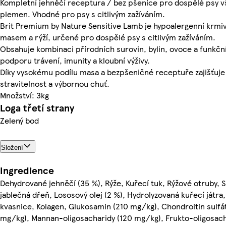
Kompletní jehněčí receptura / bez pšenice pro dospělé psy 
plemen. Vhodné pro psy s citlivým zažíváním.
Brit Premium by Nature Sensitive Lamb je hypoalergenní krmi
masem a rýží, určené pro dospělé psy s citlivým zažíváním.
Obsahuje kombinaci přírodních surovin, bylin, ovoce a funkční
podporu trávení, imunity a kloubní výživy.
Díky vysokému podílu masa a bezpšeničné receptuře zajišťuje
stravitelnost a výbornou chuť.
Množství: 3kg
Loga třetí strany
Zelený bod
Složení
Ingredience
Dehydrované jehněčí (35 %), Rýže, Kuřecí tuk, Rýžové otruby, 
jablečná dřeň, Lososový olej (2 %), Hydrolyzovaná kuřecí játra
kvasnice, Kolagen, Glukosamin (210 mg/kg), Chondroitin sulfá
mg/kg), Mannan-oligosacharidy (120 mg/kg), Frukto-oligosach