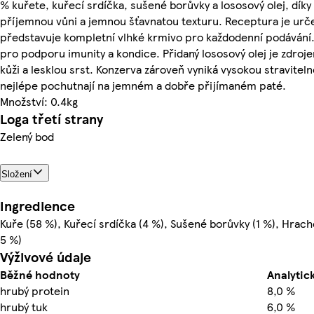
% kuřete, kuřecí srdíčka, sušené borůvky a lososový olej, dík
příjemnou vůni a jemnou šťavnatou texturu. Receptura je ur
představuje kompletní vlhké krmivo pro každodenní podávání.
pro podporu imunity a kondice. Přidaný lososový olej je zdro
kůži a lesklou srst. Konzerva zároveň vyniká vysokou stravitelno
nejlépe pochutnají na jemném a dobře přijímaném paté.
Množství: 0.4kg
Loga třetí strany
Zelený bod
Složení
Ingredience
Kuře (58 %), Kuřecí srdíčka (4 %), Sušené borůvky (1 %), Hrach
5 %)
Výživové údaje
Běžné hodnoty
Analytick
hrubý protein
8,0 %
hrubý tuk
6,0 %