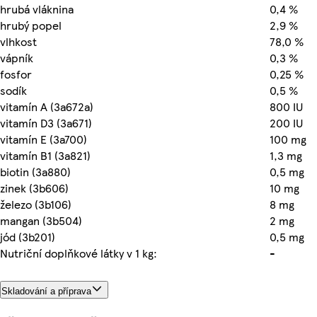
hrubá vláknina
0,4 %
hrubý popel
2,9 %
vlhkost
78,0 %
vápník
0,3 %
fosfor
0,25 %
sodík
0,5 %
vitamín A (3a672a)
800 IU
vitamín D3 (3a671)
200 IU
vitamín E (3a700)
100 mg
vitamín B1 (3a821)
1,3 mg
biotin (3a880)
0,5 mg
zinek (3b606)
10 mg
železo (3b106)
8 mg
mangan (3b504)
2 mg
jód (3b201)
0,5 mg
Nutriční doplňkové látky v 1 kg:
-
Skladování a příprava