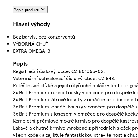
Popis produktu
Hlavní výhody
Bez barviv, bez konzervantů
VÝBORNÁ CHUŤ
EXTRA OMEGA-3
Popis
Registrační číslo výrobce: CZ 801055-02.
Veterinární schvalovací číslo výrobce: CZ 843.
Potěšte své blízké a jejich čtyřnohé miláčky tímto ori
3x Brit Premium kuřecí kousky v omáčce pro dospělé k
3x Brit Premium játrové kousky v omáčce pro dospělé k
3x Brit Premium jehněčí kousky v omáčce pro dospělé 
3x Brit Premium s lososem v omáčce pro dospělé kočky
Kompletní prémiové mokré krmivo pro dospělé kastrovan
Lákavé a chutné krmivo vyrobené z přírodních složek pro
všech koček a zajišťuje fantastickou stravitelnost a chu