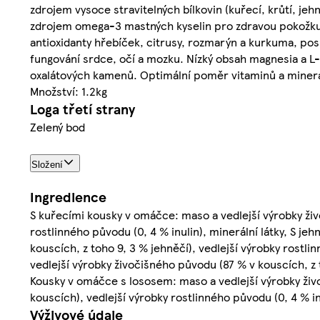
zdrojem vysoce stravitelných bílkovin (kuřecí, krůtí, je
zdrojem omega-3 mastných kyselin pro zdravou pokožku,
antioxidanty hřebíček, citrusy, rozmarýn a kurkuma, posk
fungování srdce, očí a mozku. Nízký obsah magnesia a L
oxalátových kamenů. Optimální poměr vitaminů a minerál
Množství: 1.2kg
Loga třetí strany
Zelený bod
Složení
Ingredience
S kuřecími kousky v omáčce: maso a vedlejší výrobky živ
rostlinného původu (0, 4 % inulin), minerální látky, S j
kouscích, z toho 9, 3 % jehněčí), vedlejší výrobky rostli
vedlejší výrobky živočišného původu (87 % v kouscích, z t
Kousky v omáčce s lososem: maso a vedlejší výrobky živoč
kouscích), vedlejší výrobky rostlinného původu (0, 4 % inu
Výživové údaje