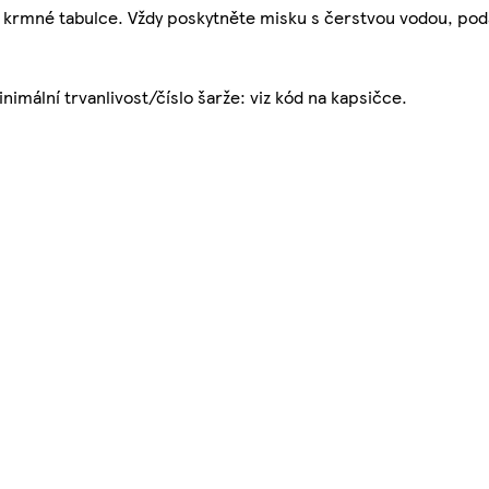
krmné tabulce. Vždy poskytněte misku s čerstvou vodou, pod
nimální trvanlivost/číslo šarže: viz kód na kapsičce.