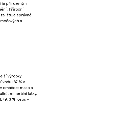
j je přirozeným
ění. Přírodní
 zajišťuje správné
i močových a
ejší výrobky
původu (87 % v
ky v omáčce: maso a
lin), minerální látky,
 (9, 3 % losos v