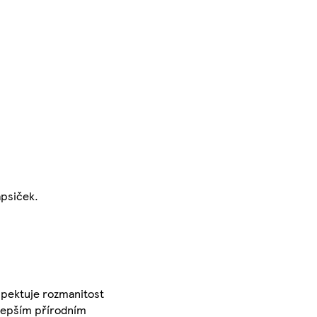
apsiček.
spektuje rozmanitost
jlepším přírodním