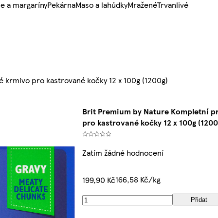
e a margaríny
Pekárna
Maso a lahůdky
Mražené
Trvanlivé
 krmivo pro kastrované kočky 12 x 100g (1200g)
Brit Premium by Nature Kompletní 
pro kastrované kočky 12 x 100g (1200
Zatím žádné hodnocení
166,58 Kč/kg
199,90 Kč
Přidat