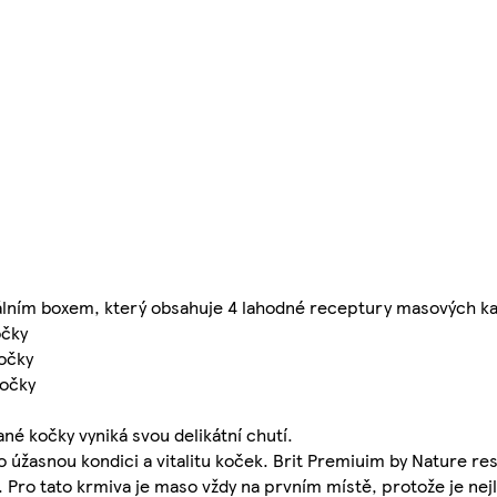
ginálním boxem, který obsahuje 4 lahodné receptury masových k
očky
očky
kočky
é kočky vyniká svou delikátní chutí.
 úžasnou kondici a vitalitu koček. Brit Premiuim by Nature re
ť. Pro tato krmiva je maso vždy na prvním místě, protože je ne