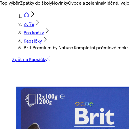
Top výběr
Zpátky do školy
Novinky
Ovoce a zelenina
Mléčné, vejc
Zvíře
Pro kočky
Kapsičky
Brit Premium by Nature Kompletní prémiové mokré
Zpět na Kapsičky