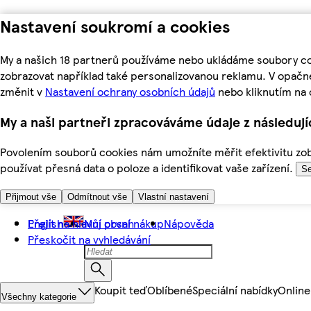
Nastavení soukromí a cookies
My a našich 18 partnerů používáme nebo ukládáme soubory coo
zobrazovat například také personalizovanou reklamu. V opačn
změnit v
Nastavení ochrany osobních údajů
nebo kliknutím na 
My a naši partneři zpracováváme údaje z následuj
Povolením souborů cookies nám umožníte měřit efektivitu zobr
používat přesná data o poloze a identifikovat vaše zařízení.
Se
Přijmout vše
Odmítnout vše
Vlastní nastavení
Přejít na hlavní obsah
English
Můj první nákup
Nápověda
Přeskočit na vyhledávání
Koupit teď
Oblíbené
Speciální nabídky
Online
Všechny kategorie