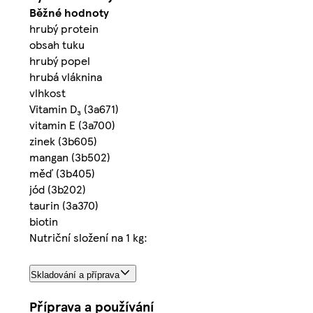
Běžné hodnoty
hrubý protein
obsah tuku
hrubý popel
hrubá vláknina
vlhkost
Vitamin D₃ (3a671)
vitamin E (3a700)
zinek (3b605)
mangan (3b502)
měď (3b405)
jód (3b202)
taurin (3a370)
biotin
Nutriční složení na 1 kg:
Skladování a příprava
Příprava a používání