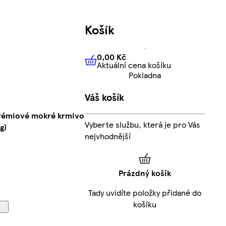
Košík
0,00 Kč
Aktuální cena košíku
0,00 Kč
Aktuální cena košíku
Pokladna
Váš košík
prémiové mokré krmivo
Vyberte službu, která je pro Vás
g)
nejvhodnější
Prázdný košík
Tady uvidíte položky přidané do
košíku