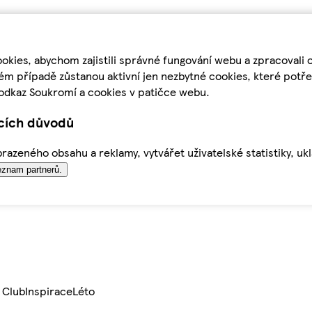
kies, abychom zajistili správné fungování webu a zpracovali 
ém případě zůstanou aktivní jen nezbytné cookies, které pot
odkaz Soukromí a cookies v patičce webu.
ících důvodů
azeného obsahu a reklamy, vytvářet uživatelské statistiky, uk
znam partnerů.
 Club
Inspirace
Léto