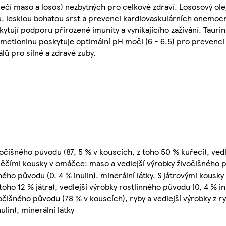
hnečí maso a losos) nezbytných pro celkové zdraví. Lososový ole
 lesklou bohatou srst a prevenci kardiovaskulárních onemocn
ytují podporu přirozené imunity a vynikajícího zažívání. Taurin
-metioninu poskytuje optimální pH moči (6 - 6,5) pro prevenc
ů pro silné a zdravé zuby.
očišného původu (87, 5 % v kouscích, z toho 50 % kuřecí), vedl
ehněčími kousky v omáčce: maso a vedlejší výrobky živočišného 
nného původu (0, 4 % inulin), minerální látky, S játrovými kous
oho 12 % játra), vedlejší výrobky rostlinného původu (0, 4 % inu
išného původu (78 % v kouscích), ryby a vedlejší výrobky z ryb
lin), minerální látky