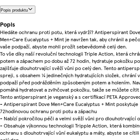
Popis produktu
Popis
Hledáte ochranu proti potu, která vydrží? Antiperspirant Dov
Men+Care Eucalyptus + Mint je navržen tak, aby chránil a pečo
vaše podpaží, abyste mohli prožít sebevědomě celý den.
To vše díky naší revoluční technologii Triple Action, která chr
potem a zápachem po dobu až 72 hodin, hydratuje pokožku po
zajišťuje dlouhotrvající svěží vůni po celý den. Tento antipersp
spreji, s obsahem ¼ jedinečných hydratujících složek, chrání 
podpaží před podrážděním způsobeným potem a holením. Nav
pomáhá hydratovat a zvlhčovat pokožku, takže se můžete cítit
Tento antiperspirant je veganský a s certifikací PETA Approve
- Antiperspirant Dove Men+Care Eucalyptus + Mint poskytuje
72hodinovou ochranu proti potu a zápachu
- Nabízí pokročilou péči a velmi svěží vůni pro dlouhotrvající
- Obsahuje výkonnou technologii Tripple Action, která kombin
ochranu s dlouhotrvající vůní eukalyptu a máty, abyste se cítili
celý den