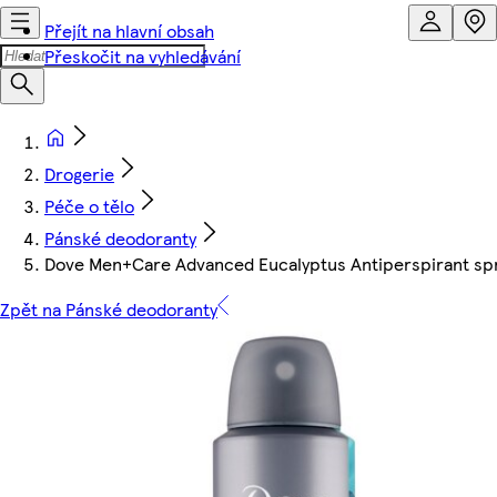
Přejít na hlavní obsah
Přeskočit na vyhledávání
Drogerie
Péče o tělo
Pánské deodoranty
Dove Men+Care Advanced Eucalyptus Antiperspirant sp
Zpět na Pánské deodoranty