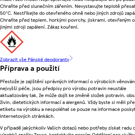
Chraňte před slunečním zářením. Nevystavujte teplotě přesah
50°C. Nestříkejte do otevřeného ohně nebo jiných zdrojů zapá
Chraňte před teplem, horkými povrchy, jiskrami, otevřeným 
jinými zdroji zapálení. Zákaz kouření.
Zobrazit vše Pánské deodoranty
Příprava a použití
Přestože je zajištění správných informací o výrobcích věnován
nejvyšší péče, jsou předpisy pro výrobu potravin neustále
aktualizovány tak, že může dojít ke změně složek potravin, ob
živin, dietetických informací a alergenů. Vždy byste si měli pře
etiketu na výrobku a nespoléhat se pouze na informace posky
internetových stránkách.
V případě jakýchkoliv Vašich dotazů nebo potřeby získat radu 
výrobků značky Tesco, kontaktujte prosím Oddělení pro služby