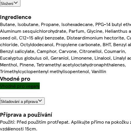
Složení
Ingredience
Butane, Isobutane, Propane, Isohexadecane, PPG-14 butyl eth
Aluminum sesquichlorohydrate, Parfum, Glycine, Helianthus 
seed oil, C12-15 alkyl benzoate, Disteardimonium hectorite, C
chloride, Octyldodecanol, Propylene carbonate, BHT, Benzyl a
Benzyl salicylate, Camphor, Carvone, Citronellol, Coumarin,
Eucalyptus globulus oil, Geraniol, Limonene, Linalool, Linalyl a
Menthol, Pinene, Tetramethyl acetyloctahydronaphthalenes,
Trimethylcyclopentenyl methylisopentenol, Vanillin
Vhodné pro
Vhodné pro vegany
Skladování a příprava
Příprava a používání
Použití: Před použitím protřepat. Aplikujte přímo na pokožku 
vzdálenosti 15cm.