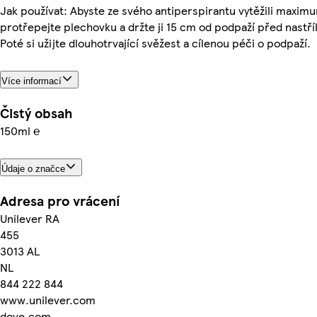
Jak používat: Abyste ze svého antiperspirantu vytěžili maxim
protřepejte plechovku a držte ji 15 cm od podpaží před nastř
Poté si užijte dlouhotrvající svěžest a cílenou péči o podpaží.
Více informací
Čistý obsah
150ml ℮
Údaje o značce
Adresa pro vrácení
Unilever RA
455
3013 AL
NL
844 222 844
www.unilever.com
dove.com