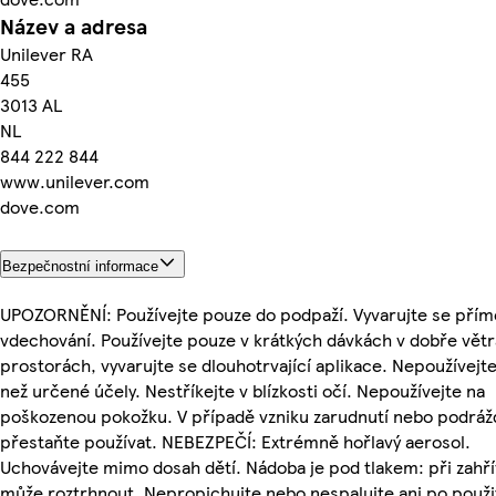
Název a adresa
Unilever RA
455
3013 AL
NL
844 222 844
www.unilever.com
dove.com
Bezpečnostní informace
UPOZORNĚNÍ: Používejte pouze do podpaží. Vyvarujte se pří
vdechování. Používejte pouze v krátkých dávkách v dobře vět
prostorách, vyvarujte se dlouhotrvající aplikace. Nepoužívejte
než určené účely. Nestříkejte v blízkosti očí. Nepoužívejte na
poškozenou pokožku. V případě vzniku zarudnutí nebo podráž
přestaňte používat. NEBEZPEČÍ: Extrémně hořlavý aerosol.
Uchovávejte mimo dosah dětí. Nádoba je pod tlakem: při zahří
může roztrhnout. Nepropichujte nebo nespalujte ani po použit