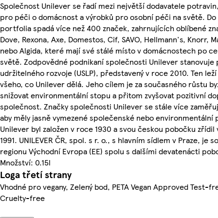
Společnost Unilever se řadí mezi největší dodavatele potravin
pro péči o domácnost a výrobků pro osobní péči na světě. Do 
portfolia spadá více než 400 značek, zahrnujících oblíbené zn
Dove, Rexona, Axe, Domestos, Cif, SAVO, Hellmann's, Knorr, 
nebo Algida, které mají své stálé místo v domácnostech po c
světě. Zodpovědné podnikaní společnosti Unilever stanovuje 
udržitelného rozvoje (USLP), představený v roce 2010. Ten leží
všeho, co Unilever dělá. Jeho cílem je za současného růstu b
snižovat environmentální stopu a přitom zvyšovat pozitivní d
společnost. Značky společnosti Unilever se stále více zaměřují
aby měly jasně vymezené společenské nebo environmentální p
Unilever byl založen v roce 1930 a svou českou pobočku zřídil 
1991. UNILEVER ČR, spol. s r. o., s hlavním sídlem v Praze, je s
regionu Východní Evropa (EE) spolu s dalšími devatenácti pob
Množství: 0.15l
Loga třetí strany
Vhodné pro vegany, Zelený bod, PETA Vegan Approved Test-fr
Cruelty-free