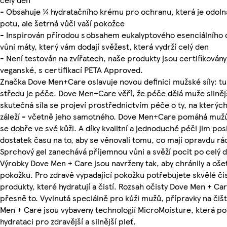
- Obsahuje ¼ hydratačního krému pro ochranu, která je odoln
potu, ale šetrná vůči vaší pokožce
- Inspirován přírodou s obsahem eukalyptového esenciálního o
vůni máty, který vám dodají svěžest, která vydrží celý den
- Není testován na zvířatech, naše produkty jsou certifikovány
veganské, s certifikací PETA Approved.
Značka Dove Men+Care oslavuje novou definici mužské síly: tu,
středu je péče. Dove Men+Care věří, že péče dělá muže silněj
skutečná síla se projeví prostřednictvím péče o ty, na kterýc
záleží - včetně jeho samotného. Dove Men+Care pomáhá mužů
se dobře ve své kůži. A díky kvalitní a jednoduché péči jim pos
dostatek času na to, aby se věnovali tomu, co mají opravdu rád
Sprchový gel zanechává příjemnou vůni a svěží pocit po celý 
Výrobky Dove Men + Care jsou navrženy tak, aby chránily a oše
pokožku. Pro zdravě vypadající pokožku potřebujete skvělé čis
produkty, které hydratují a čistí. Rozsah očisty Dove Men + Ca
přesně to. Vyvinutá speciálně pro kůži mužů, přípravky na čiš
Men + Care jsou vybaveny technologií MicroMoisture, která po
hydrataci pro zdravější a silnější pleť.