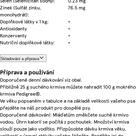
Selen (Seleničitan sodný):
0.23 mg
Zinek (Sulfát zinku,
76.5 mg
monohydrát):
Doplňkové látky v 1 kg:
-
Antioxidanty
-
Konzervanty
-
Nutriční doplňkové látky:
-
Skladování a příprava
Příprava a používání
Doporučené denní dávkování viz obal.
Přibližně 25 g suchého krmiva můžete nahradit 100 g mokrého
krmiva Pedigree®.
Ve věku popsaném v tabulce a na základě velikosti vašeho psa
přejděte na náš produkt pro dospělé psy.
Doporučené dávkování: Mláďatům změkčete suché krmivo
vodou. Úhrn kalorií se počítá z pochoutek. Množství krmiva
slouží pouze jako vodítko. Přizpůsobte dávku krmiva věku,
velikosti a úrovni aktivity vašeho štěněte. Rozdělte jej do