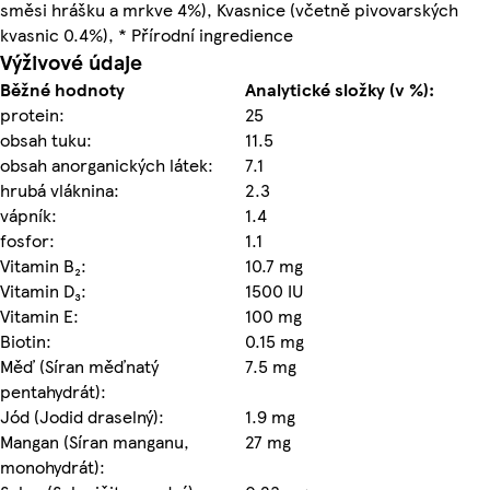
směsi hrášku a mrkve 4%), Kvasnice (včetně pivovarských
kvasnic 0.4%), * Přírodní ingredience
Výživové údaje
Běžné hodnoty
Analytické složky (v %):
protein:
25
obsah tuku:
11.5
obsah anorganických látek:
7.1
hrubá vláknina:
2.3
vápník:
1.4
fosfor:
1.1
Vitamin B₂:
10.7 mg
Vitamin D₃:
1500 IU
Vitamin E:
100 mg
Biotin:
0.15 mg
Měď (Síran měďnatý
7.5 mg
pentahydrát):
Jód (Jodid draselný):
1.9 mg
Mangan (Síran manganu,
27 mg
monohydrát):