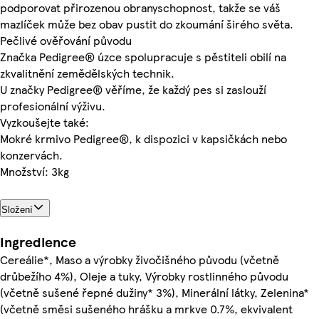
podporovat přirozenou obranyschopnost, takže se váš
mazlíček může bez obav pustit do zkoumání širého světa.
Pečlivé ověřování původu
Značka Pedigree® úzce spolupracuje s pěstiteli obilí na
zkvalitnění zemědělských technik.
U značky Pedigree® věříme, že každý pes si zaslouží
profesionální výživu.
Vyzkoušejte také:
Mokré krmivo Pedigree®, k dispozici v kapsičkách nebo
konzervách.
Množství: 3kg
Složení
Ingredience
Cereálie*, Maso a výrobky živočišného původu (včetně
drůbežího 4%), Oleje a tuky, Výrobky rostlinného původu
(včetně sušené řepné dužiny* 3%), Minerální látky, Zelenina*
(včetně směsi sušeného hrášku a mrkve 0.7%, ekvivalent