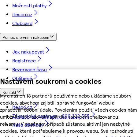
Možnosti platby
itesco.cz
Clubcard
Pomoc s prvním nákupem
Jak nakupovat
Registrace
Rezervace času
Oblíbené
Nastavení soukromí a cookies
Kontakt
My a našich 18 partnerů používáme nebo ukládáme soubory
cookies, abychom zajistili správné fungování webu a
itesco.cz
zpracovali osobní údaje. Povolením použití všech cookies nám
Zákaznické centrum - 800 222 555
umožníte zobrazovat například také personalizovanou
reklamu. V opačném případě zůstanou aktivní jen nezbytné
Naše obchody
cookies, které potřebujeme k provozu webu. Své rozhodnutí