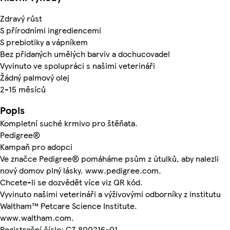
Zdravý růst
S přírodními ingrediencemi
S prebiotiky a vápníkem
Bez přidaných umělých barviv a dochucovadel
Vyvinuto ve spolupráci s našimi veterináři
Žádný palmový olej
2-15 měsíců
Popis
Kompletní suché krmivo pro štěňata.
Pedigree®
Kampaň pro adopci
Ve značce Pedigree® pomáháme psům z útulků, aby nalezli
nový domov plný lásky. www.pedigree.com.
Chcete-li se dozvědět více viz QR kód.
Vyvinuto našimi veterináři a výživovými odborníky z institutu
Waltham™ Petcare Science Institute.
www.waltham.com.
Registrační číslo: CZ 800216-01.