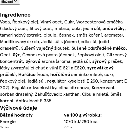
Složení
Ingredience
Voda, Řepkový olej, Vinný ocet, Cukr, Worcesterová omáčka
(sladový ocet, lihový ocet, melasa, cukr, jedlá sůl,
ančovičky
,
tamarindový extrakt, cibule, česnek, směs koření, aromata),
Modifikovaný škrob, Jedlá sůl s jódem (jedlá sůl, jodid
draselný), Sušený
vaječný
žloutek, Sušené odstředěné
mléko
,
Ocet,
Sýr
, Česneková pasta (česnek, řepkový olej), Citronový
koncentrát,
Sýrové
aroma (aroma, jedlá sůl,
sýrový
prášek,
látky zvýrazňující chuť a vůni E 621 a E620,
syrovátkový
prášek),
Hořčice
(voda,
hořčičné
semínko mleté, cukr,
řepkový olej, jedlá sůl, regulátor kyselosti E 260, konzervant E
202), Regulátor kyselosti kyselina citronová, Konzervant
sorban draselný, Zahušťovadlo xanthan, Cibule mletá, Směs
koření, Antioxidant E 385
Výživové údaje
Běžné hodnoty
ve 100 g výrobku:
Energie
1070 kJ/260 kcal
Tuky
25 g