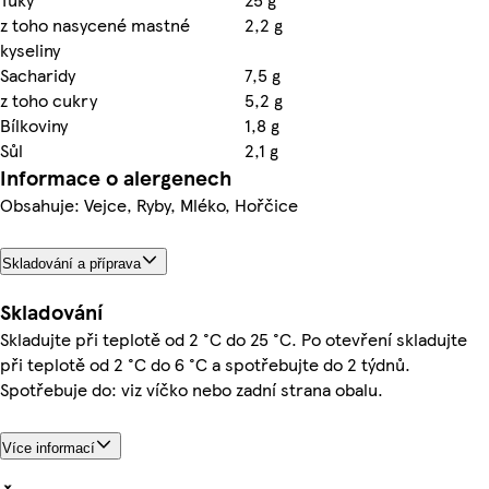
z toho nasycené mastné
2,2 g
kyseliny
Sacharidy
7,5 g
z toho cukry
5,2 g
Bílkoviny
1,8 g
Sůl
2,1 g
Informace o alergenech
Obsahuje: Vejce, Ryby, Mléko, Hořčice
Skladování a příprava
Skladování
Skladujte při teplotě od 2 °C do 25 °C. Po otevření skladujte
při teplotě od 2 °C do 6 °C a spotřebujte do 2 týdnů.
Spotřebuje do: viz víčko nebo zadní strana obalu.
Více informací