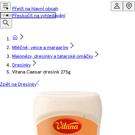
Přejít na hlavní obsah
Přeskočit na vyhledávání
Mléčné, vejce a margaríny
Majonézy, dresinky a tatarské omáčky
Dresinky
Vitana Caesar dresink 275g
Zpět na Dresinky