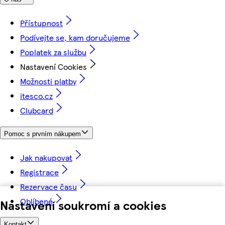
Přístupnost
Podívejte se, kam doručujeme
Poplatek za službu
Nastavení Cookies
Možnosti platby
itesco.cz
Clubcard
Pomoc s prvním nákupem
Jak nakupovat
Registrace
Rezervace času
Oblíbené
Nastavení soukromí a cookies
Kontakt