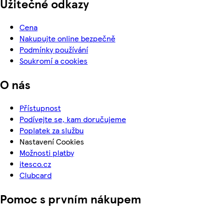
Užitečné odkazy
Cena
Nakupujte online bezpečně
Podmínky používání
Soukromí a cookies
O nás
Přístupnost
Podívejte se, kam doručujeme
Poplatek za službu
Nastavení Cookies
Možnosti platby
itesco.cz
Clubcard
Pomoc s prvním nákupem