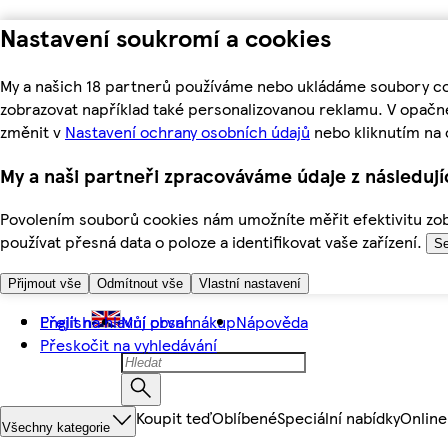
Nastavení soukromí a cookies
My a našich 18 partnerů používáme nebo ukládáme soubory coo
zobrazovat například také personalizovanou reklamu. V opačn
změnit v
Nastavení ochrany osobních údajů
nebo kliknutím na 
My a naši partneři zpracováváme údaje z následuj
Povolením souborů cookies nám umožníte měřit efektivitu zobr
používat přesná data o poloze a identifikovat vaše zařízení.
Se
Přijmout vše
Odmítnout vše
Vlastní nastavení
Přejít na hlavní obsah
English
Můj první nákup
Nápověda
Přeskočit na vyhledávání
Koupit teď
Oblíbené
Speciální nabídky
Online
Všechny kategorie