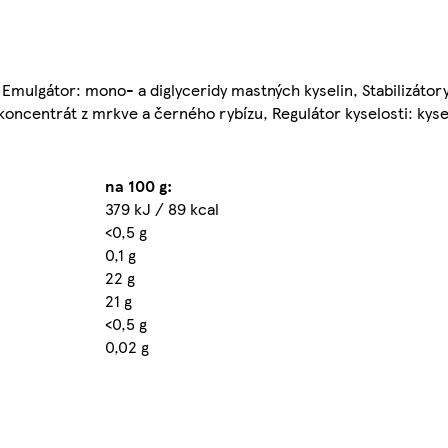
Emulgátor: mono- a diglyceridy mastných kyselin, Stabilizátor
oncentrát z mrkve a černého rybízu, Regulátor kyselosti: kysel
na 100 g:
379 kJ / 89 kcal
<0,5 g
0,1 g
22 g
21 g
<0,5 g
0,02 g