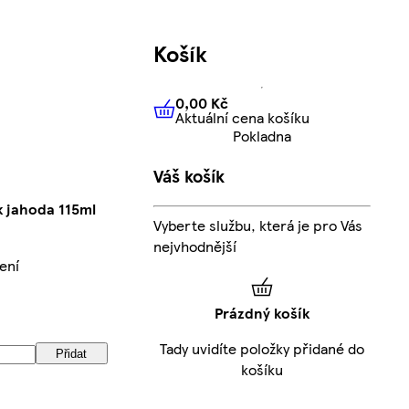
Košík
0,00 Kč
Aktuální cena košíku
0,00 Kč
Aktuální cena košíku
Pokladna
Váš košík
k jahoda 115ml
Vyberte službu, která je pro Vás
nejvhodnější
ení
Prázdný košík
Tady uvidíte položky přidané do
Přidat
košíku