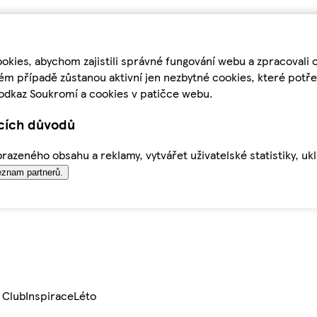
kies, abychom zajistili správné fungování webu a zpracovali 
ém případě zůstanou aktivní jen nezbytné cookies, které pot
odkaz Soukromí a cookies v patičce webu.
ících důvodů
azeného obsahu a reklamy, vytvářet uživatelské statistiky, uk
znam partnerů.
 Club
Inspirace
Léto