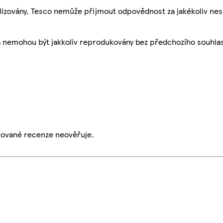
ualizovány, Tesco nemůže přijmout odpovědnost za jakékoliv ne
a nemohou být jakkoliv reprodukovány bez předchozího souhla
ikované recenze neověřuje.