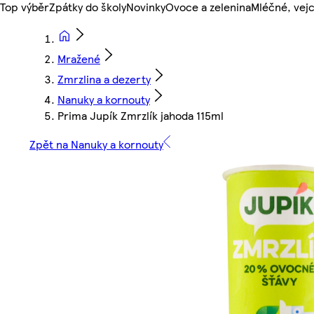
Top výběr
Zpátky do školy
Novinky
Ovoce a zelenina
Mléčné, vejc
Mražené
Zmrzlina a dezerty
Nanuky a kornouty
Prima Jupík Zmrzlík jahoda 115ml
Zpět na Nanuky a kornouty