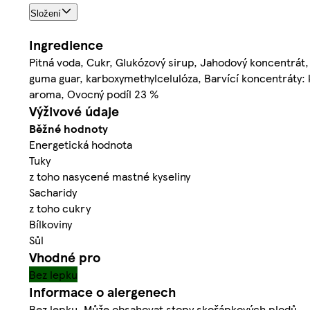
Složení
Ingredience
Pitná voda, Cukr, Glukózový sirup, Jahodový koncentrát, 
guma guar, karboxymethylcelulóza, Barvící koncentráty: k
aroma, Ovocný podíl 23 %
Výživové údaje
Běžné hodnoty
Energetická hodnota
Tuky
z toho nasycené mastné kyseliny
Sacharidy
z toho cukry
Bílkoviny
Sůl
Vhodné pro
Bez lepku
Informace o alergenech
Bez lepku. Může obsahovat stopy skořápkových plodů.