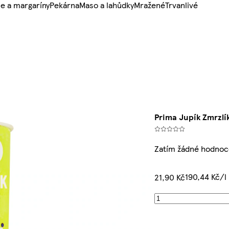
e a margaríny
Pekárna
Maso a lahůdky
Mražené
Trvanlivé
Prima Jupík Zmrzlí
Zatím žádné hodnoc
190,44 Kč/l
21,90 Kč