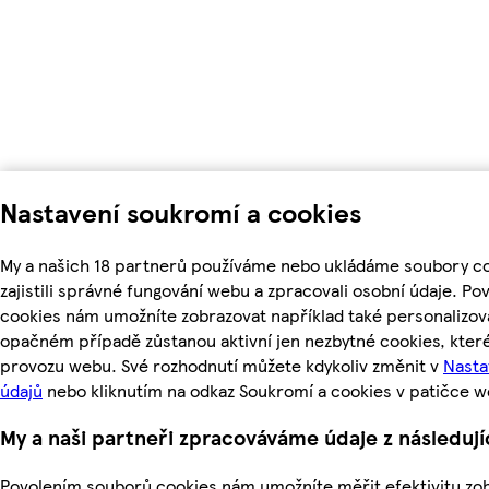
Nastavení soukromí a cookies
My a našich 18 partnerů používáme nebo ukládáme soubory c
zajistili správné fungování webu a zpracovali osobní údaje. Po
cookies nám umožníte zobrazovat například také personalizo
opačném případě zůstanou aktivní jen nezbytné cookies, kte
provozu webu. Své rozhodnutí můžete kdykoliv změnit v
Nasta
údajů
nebo kliknutím na odkaz Soukromí a cookies v patičce w
My a naši partneři zpracováváme údaje z následuj
Povolením souborů cookies nám umožníte měřit efektivitu zo