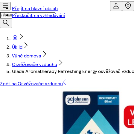
Přejít na hlavní obsah
Přeskočit na vyhledávání
Úklid
Vůně domova
Osvěžovače vzduchu
Glade Aromatherapy Refreshing Energy osvěžovač vzduc
Zpět na Osvěžovače vzduchu