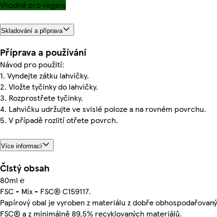
Vhodné pro vegany
Skladování a příprava
Příprava a používání
Návod pro použití:
1. Vyndejte zátku lahvičky.
2. Vložte tyčinky do lahvičky.
3. Rozprostřete tyčinky.
4. Lahvičku udržujte ve svislé poloze a na rovném povrchu.
5. V případě rozlití otřete povrch.
Více informací
Čistý obsah
80ml ℮
FSC - Mix - FSC® C159117.
Papírový obal je vyroben z materiálu z dobře obhospodařovanýc
FSC® a z minimálně 89,5% recyklovaných materiálů.