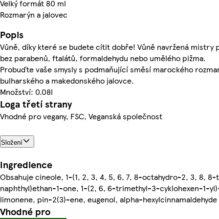
Velký formát 80 ml
Rozmarýn a jalovec
Popis
Vůně, díky které se budete cítit dobře! Vůně navržená mistry
bez parabenů, ftalátů, formaldehydu nebo umělého pižma.
Probuďte vaše smysly s podmaňující směsí marockého rozma
bulharského a makedonského jalovce.
Množství: 0.08l
Loga třetí strany
Vhodné pro vegany, FSC, Veganská společnost
Složení
Ingredience
Obsahuje cineole, 1-(1, 2, 3, 4, 5, 6, 7, 8-octahydro-2, 3, 8, 8
naphthyl)ethan-1-one, 1-(2, 6, 6-trimethyl-3-cyklohexen-1-yl
limonene, pin-2(3)-ene, eugenol, alpha-hexylcinnamaldehyde
Vhodné pro