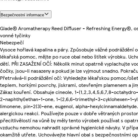
Bezpečnostní informace
Glade® Aromatherapy Reed Diffuser - Refreshing Energy®, o
vonné tyčinky
Nebezpečí
Vysoce hořlavá kapalina a páry. Způsobuje vážné podráždění oč
lékařská pomoc, mějte po ruce obal nebo štítek výrobku. Uc
dětí. PŘI ZASAŽENÍ OČÍ: Několik minut opatrně vyplachujte vo
čočky, jsou-li nasazeny a pokud je lze vyjmout snadno. Pokraču
Přetrvává-li podráždění očí: Vyhledejte lékařskou pomoc/oše
teplem, horkými povrchy, jiskrami, otevřeným plamenem a jiný
Zákaz kouření. Obsahuje cineole, 1-(1,2,3,4,5,6,7,8-octahydro
2-naphthyl)ethan-1-one, 1-(2,6,6-trimethyl-3-cyklohexen-1-y
limonene, pin-2(3)-ene, eugenol, alpha-hexylcinnamaldehyde.
alergickou reakci. Používejte pouze v dobře větraných prosto
přecitlivělostí na vůně by měly tento výrobek používat s opat
vzduchu nemohou nahradit správné hygienické návyky. V případ
okamžitě utřete. Uchovávejte hlavní obal s bezpečnostními op