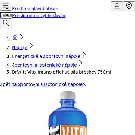
Přejít na hlavní obsah
Přeskočit na vyhledávání
Nápoje
Energetické a sportovní nápoje
Sportovní a Isotonické nápoje
DrWitt Vital Imuno příchuť bílá broskev 750ml
Zpět na Sportovní a Isotonické nápoje