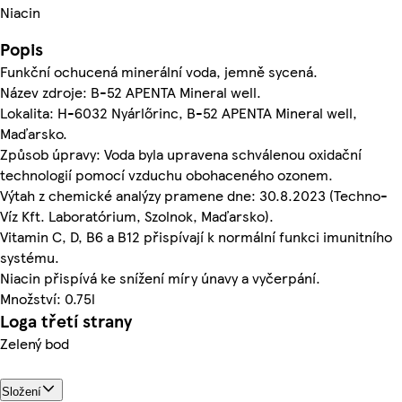
Niacin
Popis
Funkční ochucená minerální voda, jemně sycená.
Název zdroje: B-52 APENTA Mineral well.
Lokalita: H-6032 Nyárlőrinc, B-52 APENTA Mineral well,
Maďarsko.
Způsob úpravy: Voda byla upravena schválenou oxidační
technologií pomocí vzduchu obohaceného ozonem.
Výtah z chemické analýzy pramene dne: 30.8.2023 (Techno-
Víz Kft. Laboratórium, Szolnok, Maďarsko).
Vitamin C, D, B6 a B12 přispívají k normální funkci imunitního
systému.
Niacin přispívá ke snížení míry únavy a vyčerpání.
Množství: 0.75l
Loga třetí strany
Zelený bod
Složení