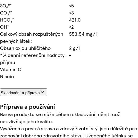
SO₄²⁻
<5
CO₃²⁻
<3
HCO₃⁻
421,0
OH⁻
<2
Celkový obsah rozpuštěných
553,54 mg/l
pevných látek:
Obsah oxidu uhličitého
2 g/l
*% denní referenční hodnoty
-
příjmu
Vitamin C
Niacin
Skladování a příprava
Příprava a používání
Barva produktu se může během skladování měnit, což
neovlivňuje jeho kvalitu.
Vyvážená a pestrá strava a zdravý životní styl jsou důležité pro
zachování dobrého zdravotního stavu. Uvedeného účinku se