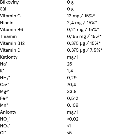
Bílkoviny
0 g
Sůl
0 g
Vitamin C
12 mg / 15%*
Niacin
2,4 mg / 15%*
Vitamin B6
0,21 mg / 15%*
Thiamin
0,165 mg / 15%*
Vitamin B12
0,375 μg / 15%*
Vitamin D
0,375 μg / 7,5%*
Kationty
mg/l
Na⁺
26
K⁺
1,4
NH₄⁺
0,29
Ca²⁺
70,4
Mg²⁺
33,8
Fe²⁺
0,512
Mn²⁺
0,109
Anionty
mg/l
NO₂⁻
<0,02
NO₃⁻
<1
CI⁻
<5