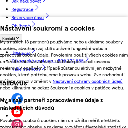
Jak nakupovat
Registrace
Rezervace času
Oblíbené
Nastavení soukromí a cookies
Kontakt
My a našich 18 partnerů používáme nebo ukládáme soubory
cookies, abychom zajistili správné fungování webu a
itesco.cz
zpracovali osobní údaje. Povolením použití všech cookies nám
Zákaznické centrum - 800 222 555
umožníte zobrazovat například také personalizovanou
reklamu. V opačném případě zůstanou aktivní jen nezbytné
Naše obchody
cookies, které potřebujeme k provozu webu. Své rozhodnutí
můžete kdykoliv změnit v
Nastavení ochrany osobních údajů
followUs
nebo kliknutím na odkaz Soukromí a cookies v patičce webu.
My a naši partneři zpracováváme údaje z
následujících důvodů
Povolením souborů cookies nám umožníte měřit efektivitu
zobrazeného obsahu a reklamy, vytvářet uživatelské statistiky,