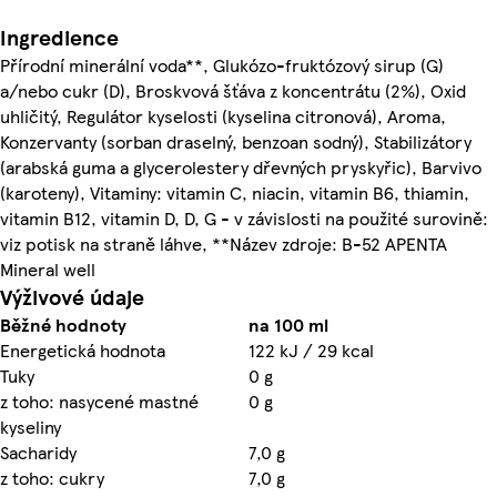
Ingredience
Přírodní minerální voda**, Glukózo-fruktózový sirup (G)
a/nebo cukr (D), Broskvová šťáva z koncentrátu (2%), Oxid
uhličitý, Regulátor kyselosti (kyselina citronová), Aroma,
Konzervanty (sorban draselný, benzoan sodný), Stabilizátory
(arabská guma a glycerolestery dřevných pryskyřic), Barvivo
(karoteny), Vitaminy: vitamin C, niacin, vitamin B6, thiamin,
vitamin B12, vitamin D, D, G - v závislosti na použité surovině:
viz potisk na straně láhve, **Název zdroje: B-52 APENTA
Mineral well
Výživové údaje
Běžné hodnoty
na 100 ml
Energetická hodnota
122 kJ / 29 kcal
Tuky
0 g
z toho: nasycené mastné
0 g
kyseliny
Sacharidy
7,0 g
z toho: cukry
7,0 g