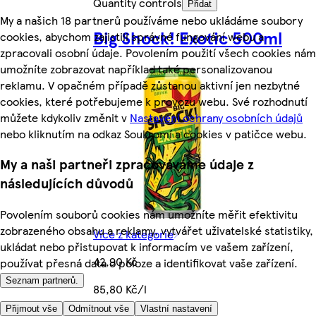
Quantity controls
Přidat
My a našich 18 partnerů používáme nebo ukládáme soubory
Big Shock! Exotic 500ml
cookies, abychom zajistili správné fungování webu a
zpracovali osobní údaje. Povolením použití všech cookies nám
umožníte zobrazovat například také personalizovanou
reklamu. V opačném případě zůstanou aktivní jen nezbytné
cookies, které potřebujeme k provozu webu. Své rozhodnutí
můžete kdykoliv změnit v
Nastavení ochrany osobních údajů
nebo kliknutím na odkaz Soukromí a cookies v patičce webu.
My a naši partneři zpracováváme údaje z
následujících důvodů
Povolením souborů cookies nám umožníte měřit efektivitu
zobrazeného obsahu a reklamy, vytvářet uživatelské statistiky,
Více z kategorie
ukládat nebo přistupovat k informacím ve vašem zařízení,
42,90 Kč
používat přesná data o poloze a identifikovat vaše zařízení.
Seznam partnerů.
85,80 Kč/l
Přijmout vše
Odmítnout vše
Vlastní nastavení