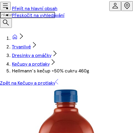
Přejít na hlavní obsah
Přeskočit na vyhledávání
Trvanlivé
Dresinky a omáčky
Kečupy a protlaky
Hellmann's kečup -50% cukru 460g
Zpět na Kečupy a protlaky