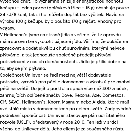
výtečnou chuť. To významně snižuje energetickou hodnotu
kečupu - jedna porce (polévková lžíce - 15 g) obsahuje pouze
34 kJ/8 kcal, tak si ho můžete dopřát bez výčitek. Navíc na
výrobu 100 g kečupu bylo použito 170 g rajčat. Vhodný pro
vegany.
V Hellmann's jsme na straně jídla a věříme, že i z opravdu
mála surovin lze vykouzlit báječné jídlo. Věříme, že dokážeme
zpracovat a dodat skvělou chuť surovinám, kterými nejvíce
plýtváme, a tak jednoduše společně předejít plýtvání
potravinami v našich domácnostech. Jídlo je příliš dobré na
to, aby se jím plýtvalo.
Společnost Unilever se řadí mezi největší dodavatele
potravin, výrobků pro péči o domácnost a výrobků pro osobní
péči na světě. Do jejího portfolia spadá více než 400 značek,
zahrnujících oblíbené značky Dove, Rexona, Axe, Domestos,
Cif, SAVO, Hellmann's, Knorr, Magnum nebo Algida, které mají
své stálé místo v domácnostech po celém světě. Zodpovědné
podnikaní společnosti Unilever stanovuje plán udržitelného
rozvoje (USLP), představený v roce 2010. Ten leží v srdci
všeho, co Unilever dělá. Jeho cílem je za současného růstu