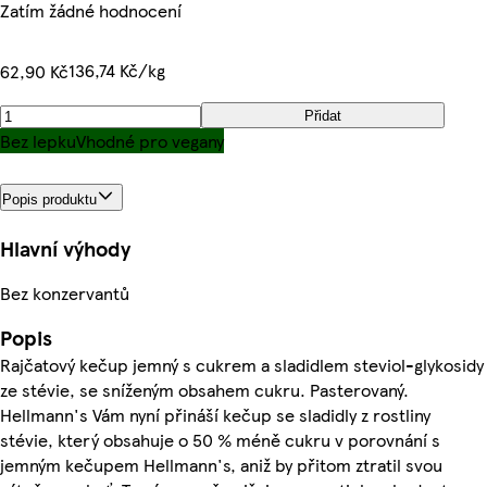
Zatím žádné hodnocení
136,74 Kč/kg
62,90 Kč
Přidat
Bez lepku
Vhodné pro vegany
Popis produktu
Hlavní výhody
Bez konzervantů
Popis
Rajčatový kečup jemný s cukrem a sladidlem steviol-glykosidy
ze stévie, se sníženým obsahem cukru. Pasterovaný.
Hellmann's Vám nyní přináší kečup se sladidly z rostliny
stévie, který obsahuje o 50 % méně cukru v porovnání s
jemným kečupem Hellmann's, aniž by přitom ztratil svou