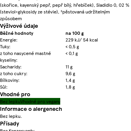
(skořice, kayenský pepř, pepř bílý, hřebíček), Sladidlo 0, 02 %
(steviol-glykosidy ze stévie), ²pěstovaná udržitelným
způsobem
Výživové údaje
Běžné hodnoty
na 100 g
Energie:
229 kJ/ 54 kcal
Tuky:
< 0,5 g
z toho nasycené mastné
< 0,1 g
kyseliny:
Sacharidy:
11 g
z toho cukry:
9,6 g
Bílkoviny:
1,4 g
Sůl:
1,8 g
Vhodné pro
Bez lepku
Vhodné pro vegany
Informace o alergenech
Bez lepku.
Přísady
Bez Konzervanty