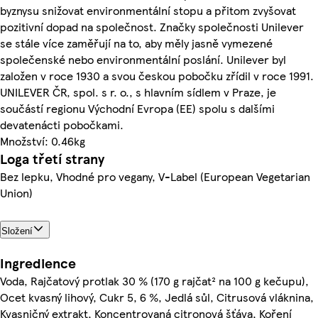
byznysu snižovat environmentální stopu a přitom zvyšovat
pozitivní dopad na společnost. Značky společnosti Unilever
se stále více zaměřují na to, aby měly jasně vymezené
společenské nebo environmentální poslání. Unilever byl
založen v roce 1930 a svou českou pobočku zřídil v roce 1991.
UNILEVER ČR, spol. s r. o., s hlavním sídlem v Praze, je
součástí regionu Východní Evropa (EE) spolu s dalšími
devatenácti pobočkami.
Množství: 0.46kg
Loga třetí strany
Bez lepku, Vhodné pro vegany, V-Label (European Vegetarian
Union)
Složení
Ingredience
Voda, Rajčatový protlak 30 % (170 g rajčat² na 100 g kečupu),
Ocet kvasný lihový, Cukr 5, 6 %, Jedlá sůl, Citrusová vláknina,
Kvasničný extrakt, Koncentrovaná citronová šťáva, Koření