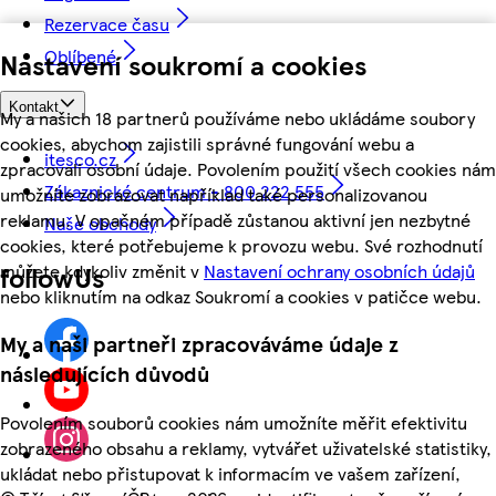
Rezervace času
Oblíbené
Nastavení soukromí a cookies
Kontakt
My a našich 18 partnerů používáme nebo ukládáme soubory
cookies, abychom zajistili správné fungování webu a
itesco.cz
zpracovali osobní údaje. Povolením použití všech cookies nám
Zákaznické centrum - 800 222 555
umožníte zobrazovat například také personalizovanou
reklamu. V opačném případě zůstanou aktivní jen nezbytné
Naše obchody
cookies, které potřebujeme k provozu webu. Své rozhodnutí
můžete kdykoliv změnit v
Nastavení ochrany osobních údajů
followUs
nebo kliknutím na odkaz Soukromí a cookies v patičce webu.
My a naši partneři zpracováváme údaje z
následujících důvodů
Povolením souborů cookies nám umožníte měřit efektivitu
zobrazeného obsahu a reklamy, vytvářet uživatelské statistiky,
ukládat nebo přistupovat k informacím ve vašem zařízení,