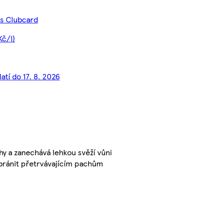
 s Clubcard
Kč/l)
atí do 17. 8. 2026
y a zanechává lehkou svěží vůni
bránit přetrvávajícím pachům