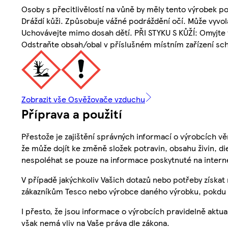
Osoby s přecitlivělostí na vůně by měly tento výrobek p
Dráždí kůži. Způsobuje vážné podráždění očí. Může vyvol
Uchovávejte mimo dosah dětí. PŘI STYKU S KŮŽÍ: Omyjte
Odstraňte obsah/obal v příslušném místním zařízení sch
Zobrazit vše Osvěžovače vzduchu
Příprava a použití
Přestože je zajištění správných informací o výrobcích vě
že může dojít ke změně složek potravin, obsahu živin, di
nespoléhat se pouze na informace poskytnuté na intern
V případě jakýchkoliv Vašich dotazů nebo potřeby získat
zákazníkům Tesco nebo výrobce daného výrobku, pokdu 
I přesto, že jsou informace o výrobcích pravidelně akt
však nemá vliv na Vaše práva dle zákona.