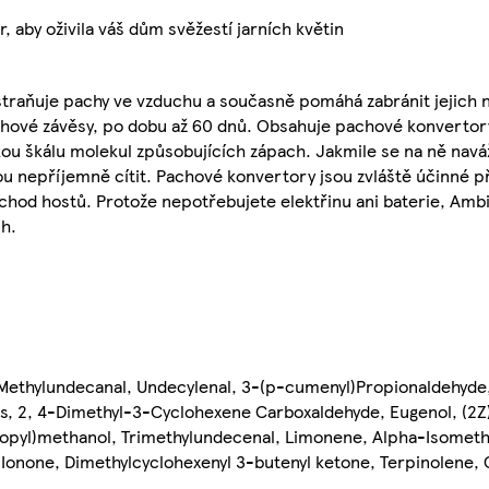
 aby oživila váš dům svěžestí jarních květin
raňuje pachy ve vzduchu a současně pomáhá zabránit jejich 
chové závěsy, po dobu až 60 dnů. Obsahuje pachové konvertory
u škálu molekul způsobujících zápach. Jakmile se na ně naváž
ou nepříjemně cítit. Pachové konvertory jsou zvláště účinné 
íchod hostů. Protože nepotřebujete elektřinu ani baterie, Am
h.
e, Methylundecanal, Undecylenal, 3-(p-cumenyl)Propionaldehyd
es, 2, 4-Dimethyl-3-Cyclohexene Carboxaldehyde, Eugenol, (2
ropyl)methanol, Trimethylundecenal, Limonene, Alpha-Isomethy
Ionone, Dimethylcyclohexenyl 3-butenyl ketone, Terpinolene, 