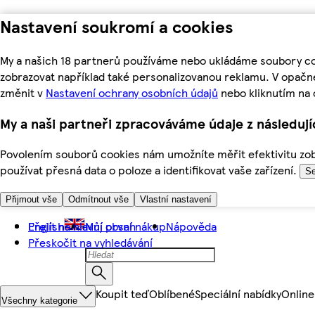
Nastavení soukromí a cookies
My a našich 18 partnerů používáme nebo ukládáme soubory coo
zobrazovat například také personalizovanou reklamu. V opačn
změnit v
Nastavení ochrany osobních údajů
nebo kliknutím na 
My a naši partneři zpracováváme údaje z následuj
Povolením souborů cookies nám umožníte měřit efektivitu zobr
používat přesná data o poloze a identifikovat vaše zařízení.
Se
Přijmout vše
Odmítnout vše
Vlastní nastavení
Přejít na hlavní obsah
English
Můj první nákup
Nápověda
Přeskočit na vyhledávání
Koupit teď
Oblíbené
Speciální nabídky
Online
Všechny kategorie