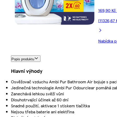
169,90 Kč
(11326,67 
Nabídka pl
Popis produktu
Hlavní výhody
Osvěžovač vzduchu Ambi Pur Bathroom Air bojuje s pach
Jedinečná technologie Ambi Pur Odourclear pomáhá za
Zanechává lehkou svěží vůni
Dlouhotrvající účinek až 60 dní
Snadné použití, aktivace 1 stiskem tlačítka
Nejsou třeba baterie ani elektřina