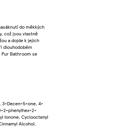
nasáknutí do měkkých
, což jsou vlastně
ou a dojde k jejich
při dlouhodobém
bi Pur Bathroom se
e, 3-Decen-5-one, 4-
Z)-2-phenylhex-2-
l Ionone, Cyclooctenyl
Cinnamyl Alcohol,