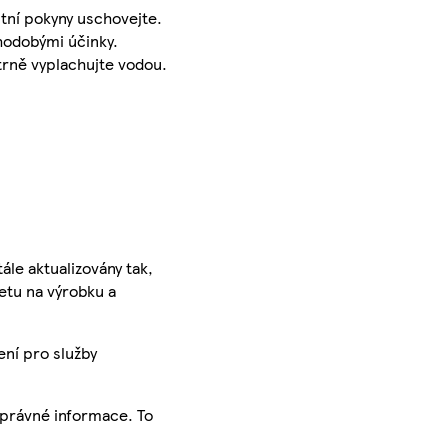
stní pokyny uschovejte.
uhodobými účinky.
trně vyplachujte vodou.
ále aktualizovány tak,
ketu na výrobku a
ení pro služby
správné informace. To