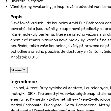
Diskrétní a stylové
Vůně Spring Awakening je inspirována původní vůní Lenor,
Popis
Osvěžovač vzduchu do koupelny Ambi Pur Bathroom odst
povrchů, jako jsou ručníky, koupelnové předložky a spr
různé molekuly parfémů, které se snadno vážou na široko
chemické reakci, vzniknou nové molekuly, které už nejs
používání, takže vaše koupelna je vždy připravena na př
pohodlně a snadno používá. Je dostupný v různých vůníc
Množství: 0.015l
Složení
Ingredience
Linalool, 4-tert-Butylcyclohexyl Acetate, Lauraldehyd
methyl-, (3E)-, Tetramethyl Acetyloctahydronaphthalen
enenitrile, (1-methyl-2-(5-methylhex-4-en-2-yl)cyclop
Methyl Carbonate, Eucalyptol, Delta-Damascone, Methyl 
Heptamethyl Decahydroindenofuran, Isoeugenol.