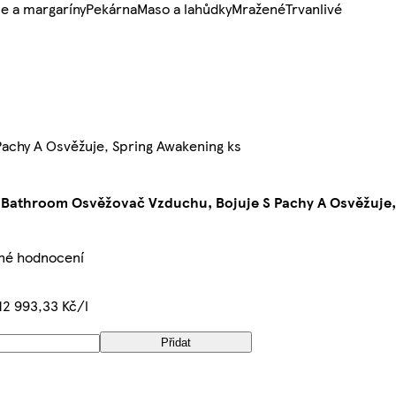
e a margaríny
Pekárna
Maso a lahůdky
Mražené
Trvanlivé
achy A Osvěžuje, Spring Awakening ks
 Bathroom Osvěžovač Vzduchu, Bojuje S Pachy A Osvěžuje,
né hodnocení
12 993,33 Kč/l
Přidat