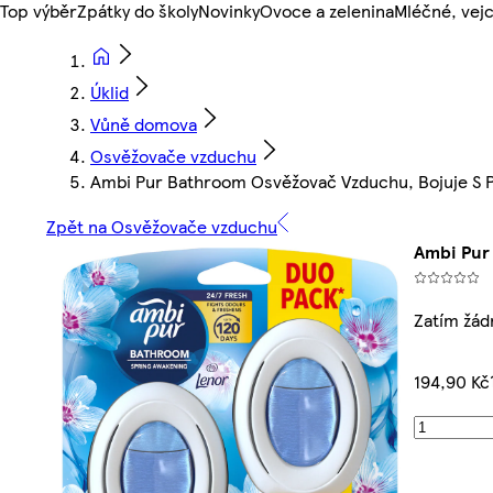
Top výběr
Zpátky do školy
Novinky
Ovoce a zelenina
Mléčné, vejc
Úklid
Vůně domova
Osvěžovače vzduchu
Ambi Pur Bathroom Osvěžovač Vzduchu, Bojuje S P
Zpět na Osvěžovače vzduchu
Ambi Pur
Zatím žád
194,90 Kč