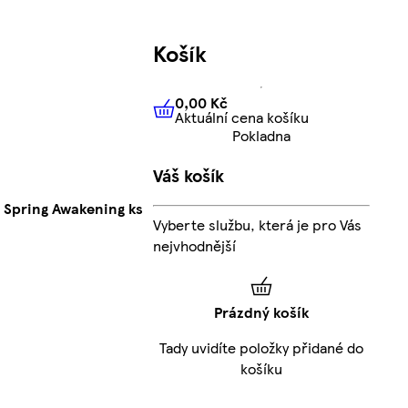
Košík
0,00 Kč
Aktuální cena košíku
0,00 Kč
Aktuální cena košíku
Pokladna
Váš košík
 Spring Awakening ks
Vyberte službu, která je pro Vás
nejvhodnější
Prázdný košík
Tady uvidíte položky přidané do
košíku