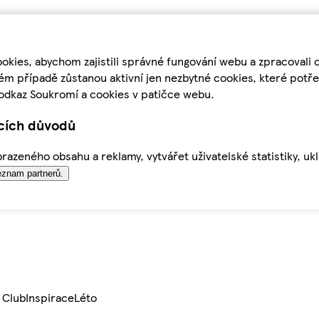
kies, abychom zajistili správné fungování webu a zpracovali 
ém případě zůstanou aktivní jen nezbytné cookies, které pot
odkaz Soukromí a cookies v patičce webu.
ících důvodů
azeného obsahu a reklamy, vytvářet uživatelské statistiky, uk
znam partnerů.
 Club
Inspirace
Léto