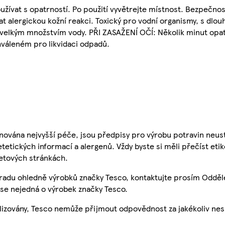
oužívat s opatrností. Po použití vyvětrejte místnost. Bezpečno
at alergickou kožní reakci. Toxický pro vodní organismy, s dlo
 velkým množstvím vody. PŘI ZASAŽENÍ OČÍ: Několik minut opa
váleném pro likvidaci odpadů.
nována nejvyšší péče, jsou předpisy pro výrobu potravin neust
etetických informací a alergenů. Vždy byste si měli přečíst eti
etových stránkách.
 radu ohledně výrobků značky Tesco, kontaktujte prosím Odděl
se nejedná o výrobek značky Tesco.
ualizovány, Tesco nemůže přijmout odpovědnost za jakékoliv ne