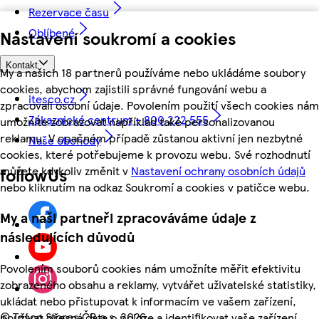
Rezervace času
Oblíbené
Nastavení soukromí a cookies
Kontakt
My a našich 18 partnerů používáme nebo ukládáme soubory
cookies, abychom zajistili správné fungování webu a
itesco.cz
zpracovali osobní údaje. Povolením použití všech cookies nám
Zákaznické centrum - 800 222 555
umožníte zobrazovat například také personalizovanou
reklamu. V opačném případě zůstanou aktivní jen nezbytné
Naše obchody
cookies, které potřebujeme k provozu webu. Své rozhodnutí
můžete kdykoliv změnit v
Nastavení ochrany osobních údajů
followUs
nebo kliknutím na odkaz Soukromí a cookies v patičce webu.
My a naši partneři zpracováváme údaje z
následujících důvodů
Povolením souborů cookies nám umožníte měřit efektivitu
zobrazeného obsahu a reklamy, vytvářet uživatelské statistiky,
ukládat nebo přistupovat k informacím ve vašem zařízení,
©
Tesco Stores ČR a.s. 2026
používat přesná data o poloze a identifikovat vaše zařízení.