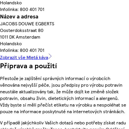
Holandsko
Infolinka: 800 401 701
Název a adresa
JACOBS DOUWE EGBERTS
Oosterdoksstraat 80
1011 DK Amsterdam
Holandsko
Infolinka: 800 401 701
Zobrazit vše Mletá káva
Příprava a použití
Přestože je zajištění správných informací o výrobcích
věnována nejvyšší péče, jsou předpisy pro výrobu potravin
neustále aktualizovány tak, že může dojít ke změně složek
potravin, obsahu živin, dietetických informací a alergenů.
Vždy byste si měli přečíst etiketu na výrobku a nespoléhat se
pouze na informace poskytnuté na internetových stránkách.
V případě jakýchkoliv Vašich dotazů nebo potřeby získat radu