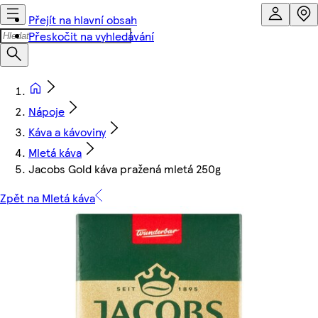
Přejít na hlavní obsah
Přeskočit na vyhledávání
Nápoje
Káva a kávoviny
Mletá káva
Jacobs Gold káva pražená mletá 250g
Zpět na Mletá káva