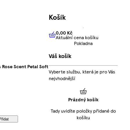
Košík
0,00 Kč
Aktuální cena košíku
0,00 Kč
Aktuální cena košíku
Pokladna
Váš košík
 Rose Scent Petal Soft
Vyberte službu, která je pro Vás
nejvhodnější
Prázdný košík
Tady uvidíte položky přidané do
košíku
Přidat