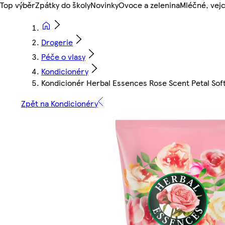
Top výběr
Zpátky do školy
Novinky
Ovoce a zelenina
Mléčné, vejc
Drogerie
Péče o vlasy
Kondicionéry
Kondicionér Herbal Essences Rose Scent Petal Sof
Zpět na Kondicionéry