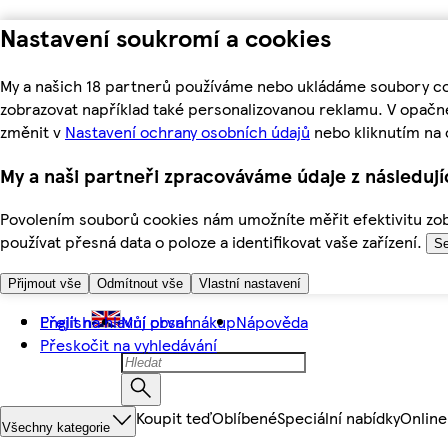
Nastavení soukromí a cookies
My a našich 18 partnerů používáme nebo ukládáme soubory coo
zobrazovat například také personalizovanou reklamu. V opačn
změnit v
Nastavení ochrany osobních údajů
nebo kliknutím na 
My a naši partneři zpracováváme údaje z následuj
Povolením souborů cookies nám umožníte měřit efektivitu zobr
používat přesná data o poloze a identifikovat vaše zařízení.
Se
Přijmout vše
Odmítnout vše
Vlastní nastavení
Přejít na hlavní obsah
English
Můj první nákup
Nápověda
Přeskočit na vyhledávání
Koupit teď
Oblíbené
Speciální nabídky
Online
Všechny kategorie