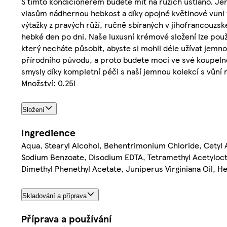
S tímto kondicionérem budete mít na růžích ustláno. Je
vlasům nádhernou hebkost a díky opojné květinové vuni 
výtažky z pravých růží, ručně sbíraných v jihofrancouz
hebké den po dni. Naše luxusní krémové složení lze pou
který necháte působit, abyste si mohli déle užívat jemn
přírodního původu, a proto budete moci ve své koupelně
smysly díky kompletní péči s naší jemnou kolekcí s vůní r
Množství: 0.25l
Složení
Ingredience
Aqua, Stearyl Alcohol, Behentrimonium Chloride, Cetyl 
Sodium Benzoate, Disodium EDTA, Tetramethyl Acetylocta
Dimethyl Phenethyl Acetate, Juniperus Virginiana Oil, H
Skladování a příprava
Příprava a používání