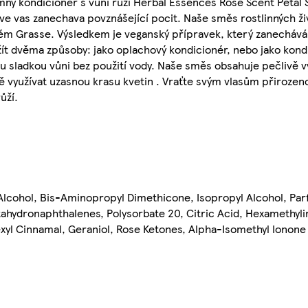
mný kondicionér s vůní růží Herbal Essences Rose Scent Petal
ve vas zanechava povznášející pocit. Naše směs rostlinných ži
ském Grasse. Výsledkem je veganský přípravek, který zanechává
žít dvěma způsoby: jako oplachový kondicionér, nebo jako kon
ou sladkou vůni bez použití vody. Naše směs obsahuje pečlivě v
 využívat uzasnou krasu kvetin . Vraťte svým vlasům přirozen
ůží.
Alcohol, Bis-Aminopropyl Dimethicone, Isopropyl Alcohol, Par
hydronaphthalenes, Polysorbate 20, Citric Acid, Hexamethyli
exyl Cinnamal, Geraniol, Rose Ketones, Alpha-Isomethyl Ionone