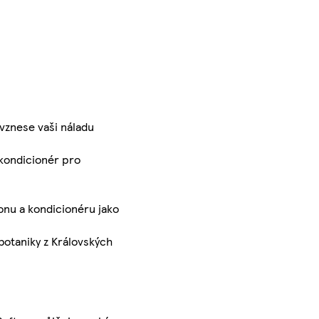
vznese vaši náladu
kondicionér pro
ponu a kondicionéru jako
otaniky z Královských