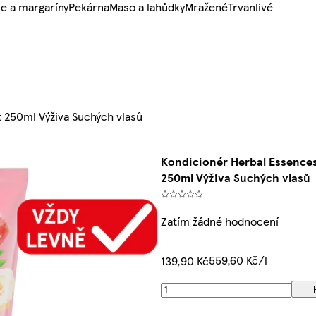
e a margaríny
Pekárna
Maso a lahůdky
Mražené
Trvanlivé
t 250ml Výživa Suchých vlasů
Kondicionér Herbal Essences
250ml Výživa Suchých vlasů
Zatím žádné hodnocení
559,60 Kč/l
139,90 Kč