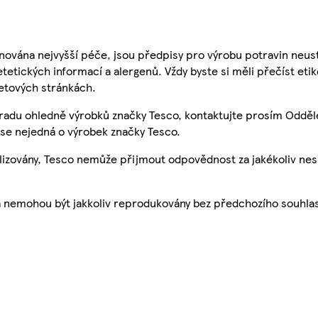
nována nejvyšší péče, jsou předpisy pro výrobu potravin neust
etetických informací a alergenů. Vždy byste si měli přečíst eti
etových stránkách.
 radu ohledně výrobků značky Tesco, kontaktujte prosím Odděl
se nejedná o výrobek značky Tesco.
ualizovány, Tesco nemůže přijmout odpovědnost za jakékoliv ne
a nemohou být jakkoliv reprodukovány bez předchozího souhla