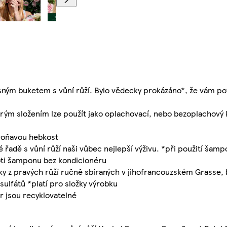
ným buketem s vůní růží. Bylo vědecky prokázáno*, že vám po
ým složením lze použít jako oplachovací, nebo bezoplachový 
voňavou hebkost
 řadě s vůní růží naši vůbec nejlepší výživu. *při použití šam
ti šamponu bez kondicionéru
z pravých růží ručně sbíraných v jihofrancouzském Grasse, b
ulfátů *platí pro složky výrobku
 jsou recyklovatelné