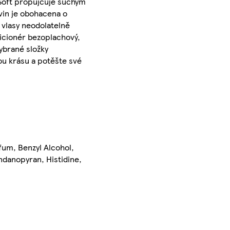
 Soft propůjčuje suchým
vin je obohacena o
 vlasy neodolatelně
dicionér bezoplachový,
ybrané složky
ou krásu a potěšte své
fum, Benzyl Alcohol,
ndanopyran, Histidine,