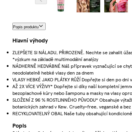
Popis produktu
Hlavní výhody
ZLEPŠETE SI NÁLADU, PŘIROZENĚ. Nechte se zahalit úžas
*výzkum na základě multimodální analýzy
NÁDHERNĚ HEDVÁBNÉ Náš přípravek vyznačující se chytr
neodolatelně hebké vlasy den za dnem
VLASY HEBKÉ JAKO PLÁTKY RŮŽÍ Dopřejte si den po dni 
AŽ 2X VÍCE VÝŽIVY* Dopřejte si díky naší kompletní jemné
bezoplachové kúry nebo šamponu a masky na vlasy opro
SLOŽENÍ Z 96 % ROSTLINNÉHO PŮVODU* Obsahuje výtažky 
botanických zahrad v Kew. Cruelty-free, veganské a bez s
RECYKLOVATELNÝ OBAL Naše tuby obsahující kondicionér
Popis