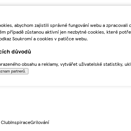
kies, abychom zajistili správné fungování webu a zpracovali 
ém případě zůstanou aktivní jen nezbytné cookies, které pot
odkaz Soukromí a cookies v patičce webu.
ících důvodů
azeného obsahu a reklamy, vytvářet uživatelské statistiky, uk
znam partnerů.
 Club
Inspirace
Grilování