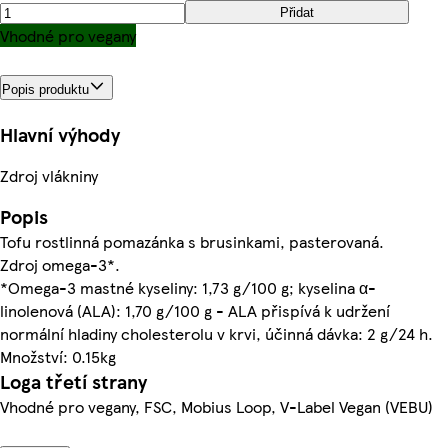
Přidat
Vhodné pro vegany
Popis produktu
Hlavní výhody
Zdroj vlákniny
Popis
Tofu rostlinná pomazánka s brusinkami, pasterovaná.
Zdroj omega-3*.
*Omega-3 mastné kyseliny: 1,73 g/100 g; kyselina α-
linolenová (ALA): 1,70 g/100 g - ALA přispívá k udržení
normální hladiny cholesterolu v krvi, účinná dávka: 2 g/24 h.
Množství: 0.15kg
Loga třetí strany
Vhodné pro vegany, FSC, Mobius Loop, V-Label Vegan (VEBU)