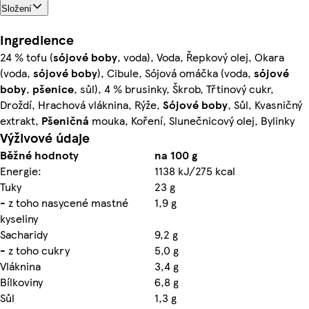
Složení
Ingredience
24 % tofu (
sójové boby
, voda), Voda, Řepkový olej, Okara
(voda,
sójové boby
), Cibule, Sójová omáčka (voda,
sójové
boby
,
pšenice
, sůl), 4 % brusinky, Škrob, Třtinový cukr,
Droždí, Hrachová vláknina, Rýže,
Sójové boby
, Sůl, Kvasničný
extrakt,
Pšeničná
mouka, Koření, Slunečnicový olej, Bylinky
Výživové údaje
Běžné hodnoty
na 100 g
Energie:
1138 kJ/275 kcal
Tuky
23 g
- z toho nasycené mastné
1,9 g
kyseliny
Sacharidy
9,2 g
- z toho cukry
5,0 g
Vláknina
3,4 g
Bílkoviny
6,8 g
Sůl
1,3 g