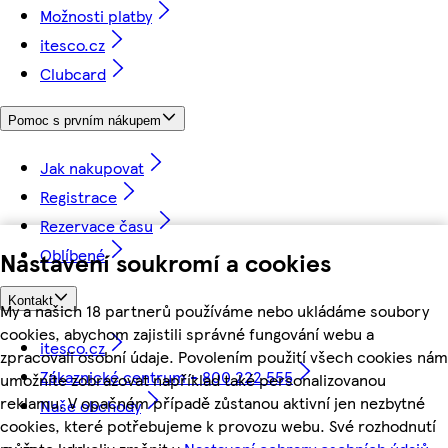
Možnosti platby
itesco.cz
Clubcard
Pomoc s prvním nákupem
Jak nakupovat
Registrace
Rezervace času
Oblíbené
Nastavení soukromí a cookies
Kontakt
My a našich 18 partnerů používáme nebo ukládáme soubory
cookies, abychom zajistili správné fungování webu a
itesco.cz
zpracovali osobní údaje. Povolením použití všech cookies nám
Zákaznické centrum - 800 222 555
umožníte zobrazovat například také personalizovanou
reklamu. V opačném případě zůstanou aktivní jen nezbytné
Naše obchody
cookies, které potřebujeme k provozu webu. Své rozhodnutí