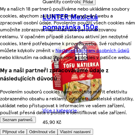
Quantity controls
Přidat
My a našich 18 partnerů používáme nebo ukládáme soubory
LUNTER Mexická
cookies, abychom zajistili správné fungování webu a
zpracovali osobní údaje. Povolením použití všech cookies nám
pomazánka 150g
umožníte zobrazovat například také personalizovanou
reklamu. V opačném případě zůstanou aktivní jen nezbytné
cookies, které potřebujeme k provozu webu. Své rozhodnutí
můžete kdykoliv změnit v
Nastavení ochrany osobních údajů
nebo kliknutím na odkaz Soukromí a cookies v patičce webu.
My a naši partneři zpracováváme údaje z
následujících důvodů
Povolením souborů cookies nám umožníte měřit efektivitu
zobrazeného obsahu a reklamy, vytvářet uživatelské statistiky,
ukládat nebo přistupovat k informacím ve vašem zařízení,
Více z kategorie
používat přesná data o poloze a identifikovat vaše zařízení.
Seznam partnerů.
45,90 Kč
Přijmout vše
Odmítnout vše
Vlastní nastavení
306,00 Kč/kg