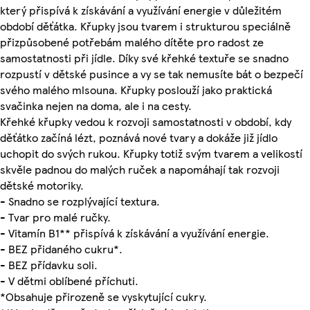
který přispívá k získávání a využívání energie v důležitém
období děťátka. Křupky jsou tvarem i strukturou speciálně
přizpůsobené potřebám malého dítěte pro radost ze
samostatnosti při jídle. Díky své křehké textuře se snadno
rozpustí v dětské pusince a vy se tak nemusíte bát o bezpečí
svého malého mlsouna. Křupky poslouží jako praktická
svačinka nejen na doma, ale i na cesty.
Křehké křupky vedou k rozvoji samostatnosti v období, kdy
děťátko začíná lézt, poznává nové tvary a dokáže již jídlo
uchopit do svých rukou. Křupky totiž svým tvarem a velikostí
skvěle padnou do malých ruček a napomáhají tak rozvoji
dětské motoriky.
- Snadno se rozplývající textura.
- Tvar pro malé ručky.
- Vitamín B1** přispívá k získávání a využívání energie.
- BEZ přidaného cukru*.
- BEZ přídavku soli.
- V dětmi oblíbené příchuti.
*Obsahuje přirozeně se vyskytující cukry.