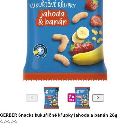
GERBER Snacks kukuřičné křupky jahoda a banán 28g