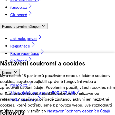
itesco.cz
Clubcard
Pomoc s prvním nákupem
Jak nakupovat
Registrace
Rezervace času
Oblíbené
Nastavení soukromí a cookies
Kontakt
My a našich 18 partnerů používáme nebo ukládáme soubory
cookies, abychom zajistili správné fungování webu a
itesco.cz
zpracovali osobní údaje. Povolením použití všech cookies nám
Zákaznické centrum - 800 222 555
umožníte zobrazovat například také personalizovanou
reklamu. V opačném případě zůstanou aktivní jen nezbytné
Naše obchody
cookies, které potřebujeme k provozu webu. Své rozhodnutí
můžete kdykoliv změnit v
Nastavení ochrany osobních údajů
followUs