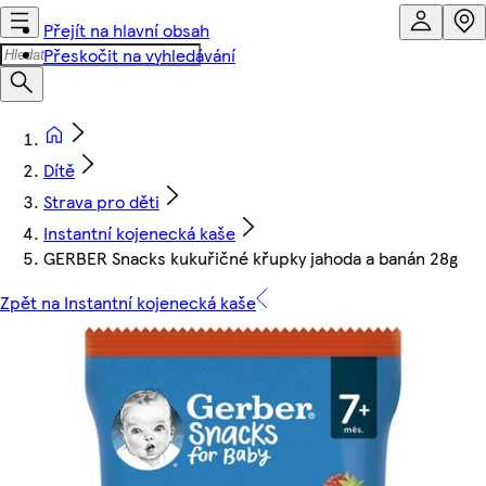
Přejít na hlavní obsah
Přeskočit na vyhledávání
Dítě
Strava pro děti
Instantní kojenecká kaše
GERBER Snacks kukuřičné křupky jahoda a banán 28g
Zpět na Instantní kojenecká kaše