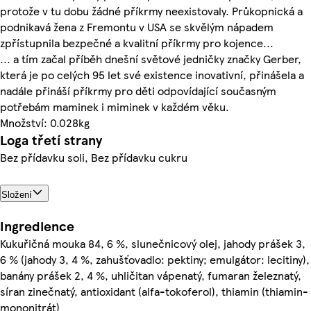
protože v tu dobu žádné příkrmy neexistovaly. Průkopnická a
podnikavá žena z Fremontu v USA se skvělým nápadem
zpřístupnila bezpečné a kvalitní příkrmy pro kojence...
... a tím začal příběh dnešní světové jedničky značky Gerber,
která je po celých 95 let své existence inovativní, přinášela a
nadále přináší příkrmy pro děti odpovídající současným
potřebám maminek i miminek v každém věku.
Množství: 0.028kg
Loga třetí strany
Bez přídavku soli, Bez přídavku cukru
Složení
Ingredience
Kukuřičná mouka 84, 6 %, slunečnicový olej, jahody prášek 3,
6 % (jahody 3, 4 %, zahušťovadlo: pektiny; emulgátor: lecitiny),
banány prášek 2, 4 %, uhličitan vápenatý, fumaran železnatý,
síran zinečnatý, antioxidant (alfa-tokoferol), thiamin (thiamin-
mononitrát)