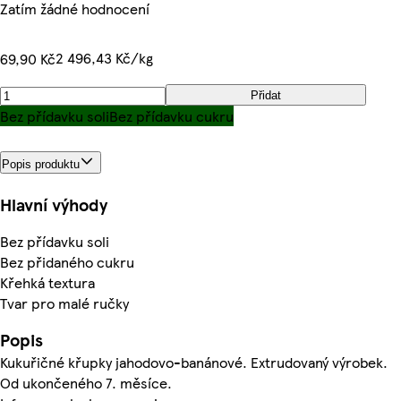
Zatím žádné hodnocení
2 496,43 Kč/kg
69,90 Kč
Přidat
Bez přídavku soli
Bez přídavku cukru
Popis produktu
Hlavní výhody
Bez přídavku soli
Bez přidaného cukru
Křehká textura
Tvar pro malé ručky
Popis
Kukuřičné křupky jahodovo-banánové. Extrudovaný výrobek.
Od ukončeného 7. měsíce.