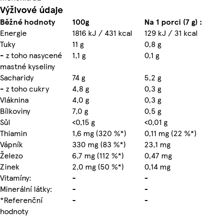
Výživové údaje
Běžné hodnoty
100g
Na 1 porci (7 g) :
Energie
1816 kJ / 431 kcal
129 kJ / 31 kcal
Tuky
11 g
0,8 g
- z toho nasycené
1,1 g
0,1 g
mastné kyseliny
Sacharidy
74 g
5,2 g
- z toho cukry
4,8 g
0,3 g
Vláknina
4,0 g
0,3 g
Bílkoviny
7,0 g
0,5 g
Sůl
<0,15 g
<0,01 g
Thiamin
1,6 mg (320 %*)
0,11 mg (22 %*)
Vápník
330 mg (83 %*)
23,1 mg
Železo
6,7 mg (112 %*)
0,47 mg
Zinek
2,0 mg (50 %*)
0,14 mg
Vitamíny:
-
-
Minerální látky:
-
-
*Referenční
-
-
hodnoty