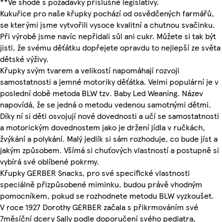
**Ve shodě s požadavky příslušné legislativy.
Kukuřice pro naše křupky pochází od osvědčených farmářů,
se kterými jsme vytvořili vysoce kvalitní a chutnou svačinku.
Při výrobě jsme navíc nepřidali sůl ani cukr. Můžete si tak být
jisti, že svému děťátku dopřejete opravdu to nejlepší ze světa
dětské výživy.
Křupky svým tvarem a velikostí napomáhají rozvoji
samostatnosti a jemné motoriky děťátka. Velmi populární je v
poslední době metoda BLW tzv. Baby Led Weaning. Název
napovídá, že se jedná o metodu vedenou samotnými dětmi.
Díky ní si děti osvojují nové dovednosti a učí se samostatnosti
a motorickým dovednostem jako je držení jídla v ručkách,
žvýkání a polykání. Malý jedlík si sám rozhoduje, co bude jíst a
jakým způsobem. Všímá si chuťových vlastností a postupně si
vybírá své oblíbené pokrmy.
Křupky GERBER Snacks, pro své specifické vlastnosti
speciálně přizpůsobené miminku, budou právě vhodným
pomocníkem, pokud se rozhodnete metodu BLW vyzkoušet.
V roce 1927 Dorothy GERBER začala s přikrmováním své
7měsíční dcery Sally podle doporučení svého pediatra,