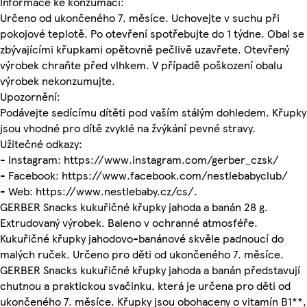
Informace ke konzumaci:
Určeno od ukončeného 7. měsíce. Uchovejte v suchu při
pokojové teplotě. Po otevření spotřebujte do 1 týdne. Obal se
zbývajícími křupkami opětovně pečlivě uzavřete. Otevřený
výrobek chraňte před vlhkem. V případě poškození obalu
výrobek nekonzumujte.
Upozornění:
Podávejte sedícímu dítěti pod vaším stálým dohledem. Křupky
jsou vhodné pro dítě zvyklé na žvýkání pevné stravy.
Užitečné odkazy:
- Instagram: https://www.instagram.com/gerber_czsk/
- Facebook: https://www.facebook.com/nestlebabyclub/
- Web: https://www.nestlebaby.cz/cs/.
GERBER Snacks kukuřičné křupky jahoda a banán 28 g.
Extrudovaný výrobek. Baleno v ochranné atmosféře.
Kukuřičné křupky jahodovo-banánové skvěle padnoucí do
malých ruček. Určeno pro děti od ukončeného 7. měsíce.
GERBER Snacks kukuřičné křupky jahoda a banán představují
chutnou a praktickou svačinku, která je určena pro děti od
ukončeného 7. měsíce. Křupky jsou obohaceny o vitamín B1**,