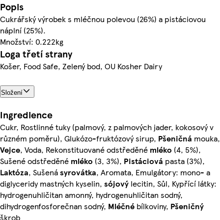
Popis
Cukrářský výrobek s mléčnou polevou (26%) a pistáciovou
náplní (25%).
Množství: 0.222kg
Loga třetí strany
Košer, Food Safe, Zelený bod, OU Kosher Dairy
Složení
Ingredience
Cukr, Rostlinné tuky (palmový, z palmových jader, kokosový v
různém poměru), Glukózo-fruktózový sirup,
Pšeničná
mouka,
Vejce
, Voda, Rekonstituované odstředěné
mléko
(4, 5%),
Sušené odstředěné
mléko
(3, 3%),
Pistáciová
pasta (3%),
Laktóza
, Sušená
syrovátka
, Aromata, Emulgátory: mono- a
diglyceridy mastných kyselin,
sójový
lecitin, Sůl, Kypřící látky:
hydrogenuhličitan amonný, hydrogenuhličitan sodný,
dihydrogenfosforečnan sodný,
Mléčné
bílkoviny,
Pšeničný
škrob