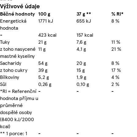
Výživové údaje
Běžné hodnoty
100 g
37 g **
% RI*
Energetická
1771 kJ
655 kJ
8 %
hodnota
-
423 kcal
157 kcal
Tuky
21 g
7,6 g
11 %
z toho nasycené
11 g
4,1 g
21 %
mastné kyseliny
Sacharidy
54 g
20 g
8 %
z toho cukry
39 g
15 g
17 %
Bílkoviny
5,2 g
1,9 g
4 %
Sůl
0,26 g
0,10 g
2 %
*RI = Referenční
-
-
-
hodnota příjmu u
průměrné
dospělé osoby
(8400 kJ/2000
kcal)
** 1 porce: 1
-
-
-