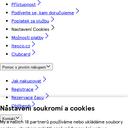
Přístupnost
Podívejte se, kam doručujeme
Poplatek za službu
Nastavení Cookies
Možnosti platby
itesco.cz
Clubcard
Pomoc s prvním nákupem
Jak nakupovat
Registrace
Rezervace času
Oblíbené
Nastavení soukromí a cookies
Kontakt
My a našich 18 partnerů používáme nebo ukládáme soubory