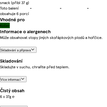
snack (přibl 37 g)
Toto balení
-
-
-
obsahuje 6 porcí
Vhodné pro
Košer
Informace o alergenech
Může obsahovat stopy jiných skořápkových plodů a hořčice.
Skladování a příprava
Skladování
Skladujte v suchu, chraňte před teplem.
Více informací
Čistý obsah
6 x 37g ℮