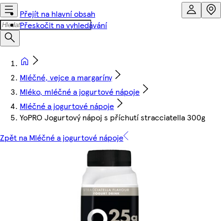
Přejít na hlavní obsah
Přeskočit na vyhledávání
Mléčné, vejce a margaríny
Mléko, mléčné a jogurtové nápoje
Mléčné a jogurtové nápoje
YoPRO Jogurtový nápoj s příchutí stracciatella 300g
Zpět na Mléčné a jogurtové nápoje