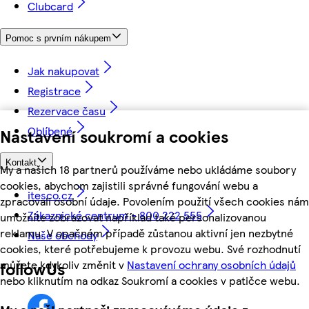
Clubcard
Pomoc s prvním nákupem
Jak nakupovat
Registrace
Rezervace času
Oblíbené
Nastavení soukromí a cookies
Kontakt
My a našich 18 partnerů používáme nebo ukládáme soubory
cookies, abychom zajistili správné fungování webu a
itesco.cz
zpracovali osobní údaje. Povolením použití všech cookies nám
Zákaznické centrum - 800 222 555
umožníte zobrazovat například také personalizovanou
reklamu. V opačném případě zůstanou aktivní jen nezbytné
Naše obchody
cookies, které potřebujeme k provozu webu. Své rozhodnutí
můžete kdykoliv změnit v
Nastavení ochrany osobních údajů
followUs
nebo kliknutím na odkaz Soukromí a cookies v patičce webu.