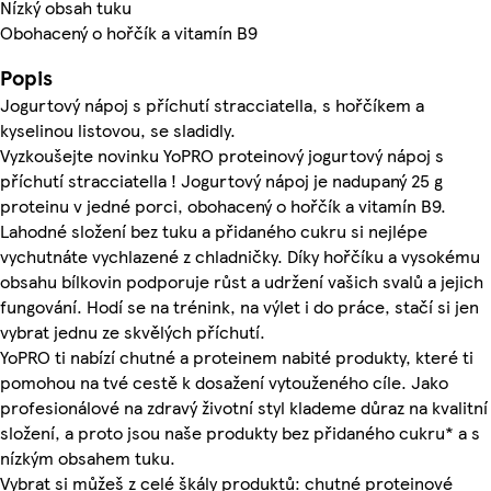
Nízký obsah tuku
Obohacený o hořčík a vitamín B9
Popis
Jogurtový nápoj s příchutí stracciatella, s hořčíkem a
kyselinou listovou, se sladidly.
Vyzkoušejte novinku YoPRO proteinový jogurtový nápoj s
příchutí stracciatella ! Jogurtový nápoj je nadupaný 25 g
proteinu v jedné porci, obohacený o hořčík a vitamín B9.
Lahodné složení bez tuku a přidaného cukru si nejlépe
vychutnáte vychlazené z chladničky. Díky hořčíku a vysokému
obsahu bílkovin podporuje růst a udržení vašich svalů a jejich
fungování. Hodí se na trénink, na výlet i do práce, stačí si jen
vybrat jednu ze skvělých příchutí.
YoPRO ti nabízí chutné a proteinem nabité produkty, které ti
pomohou na tvé cestě k dosažení vytouženého cíle. Jako
profesionálové na zdravý životní styl klademe důraz na kvalitní
složení, a proto jsou naše produkty bez přidaného cukru* a s
nízkým obsahem tuku.
Vybrat si můžeš z celé škály produktů: chutné proteinové