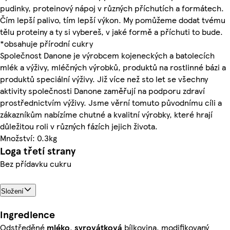
pudinky, proteinový nápoj v různých příchutích a formátech.
Čím lepší palivo, tím lepší výkon. My pomůžeme dodat tvému
tělu proteiny a ty si vybereš, v jaké formě a příchuti to bude.
*obsahuje přírodní cukry
Společnost Danone je výrobcem kojeneckých a batolecích
mlék a výživy, mléčných výrobků, produktů na rostlinné bázi a
produktů speciální výživy. Již více než sto let se všechny
aktivity společnosti Danone zaměřují na podporu zdraví
prostřednictvím výživy. Jsme věrní tomuto původnímu cíli a
zákazníkům nabízíme chutné a kvalitní výrobky, které hrají
důležitou roli v různých fázích jejich života.
Množství: 0.3kg
Loga třetí strany
Bez přídavku cukru
Složení
Ingredience
Odstředěné
mléko
,
syrovátková
bílkovina, modifikovaný