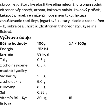
škrob, regulátory kyselosti (kyselina mléčná, citronan sodný,
citronan vápenatý), aroma, kakaové máslo, kakaový prášek,
kakaový prášek se sníženým obsahem tuku, laktáza,
zahušťovadlo (pektiny), jogurtové kultury, sladidla (acesulfam
- K, sukralosa), hořčík (dicitronan trihořečnatý), kyselina
listová.
Výživové údaje
Běžné hodnoty
100g
%* / 100g
Energia
252 kJ
Energia
59 kcal
Tuky
0.5 g
z toho nasycené
0.3 g
mastné kyseliny
Sacharidy
5.3 g
z toho cukry
5.0 g
Bílkoviny
8.3 g
Sůl
0.25 g
Vitamín B9 - Kys.
30 μg
15
listová