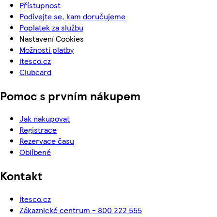
Přístupnost
Podívejte se, kam doručujeme
Poplatek za službu
Nastavení Cookies
Možnosti platby
itesco.cz
Clubcard
Pomoc s prvním nákupem
Jak nakupovat
Registrace
Rezervace času
Oblíbené
Kontakt
itesco.cz
Zákaznické centrum - 800 222 555